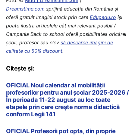
Foto: ©
Rido | Dreamstime.com
/
Dreamstime.com
sprijină educaţia din România şi
oferă gratuit imagini stock prin care
Edupedu.ro
îşi
poate ilustra articolele cât mai relevant posibil /
Campania Back to school oferă posibilitatea oricărei
școli, profesor sau elev
să descarce imagini de
calitate cu 50% discount
.
Citește și:
OFICIAL Noul calendar al mobilității
profesorilor pentru anul școlar 2025-2026 /
În perioada 11-22 august au loc toate
etapele prin care crește norma didactică
conform Legii 141
OFICIAL Profesorii pot opta, din proprie