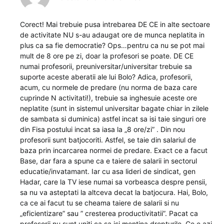
Corect! Mai trebuie pusa intrebarea DE CE in alte sectoare
de activitate NU s-au adaugat ore de munca neplatita in
plus ca sa fie democratie? Ops…pentru ca nu se pot mai
mult de 8 ore pe zi, doar la profesori se poate. DE CE
numai profesorii, preuniversitar/universitar trebuie sa
suporte aceste aberatii ale lui Bolo? Adica, profesorii,
acum, cu normele de predare (nu norma de baza care
cuprinde N activitati!), trebuie sa inghesuie aceste ore
neplatite (sunt in sistemul universitar bagate chiar in zilele
de sambata si duminica) astfel incat sa isi taie singuri ore
din Fisa postului incat sa iasa la „8 ore/zi” . Din nou
profesorii sunt batjocoriti. Astfel, se taie din salariul de
baza prin incarcarea normei de predare. Exact ce a facut
Base, dar fara a spune ca e taiere de salarii in sectorul
educatie/invatamant. Iar cu asa lideri de sindicat, gen
Hadar, care la TV iese numai sa vorbeasca despre pensii,
sa nu va asteptati la altceva decat la batjocura. Hai, Bolo,
ca ce ai facut tu se cheama taiere de salarii si nu
„eficientizare” sau ” cresterea productivitatii”. Pacat ca
profesorii nu sunt uniti ca sa isi mentina drepturile. Ce e azi