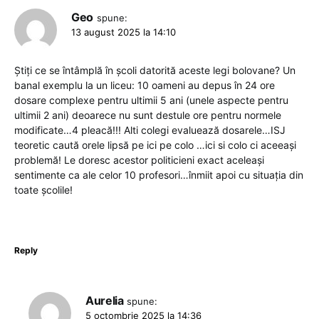
Geo
spune:
13 august 2025 la 14:10
Știți ce se întâmplă în școli datorită aceste legi bolovane? Un
banal exemplu la un liceu: 10 oameni au depus în 24 ore
dosare complexe pentru ultimii 5 ani (unele aspecte pentru
ultimii 2 ani) deoarece nu sunt destule ore pentru normele
modificate…4 pleacă!!! Alti colegi evaluează dosarele…ISJ
teoretic caută orele lipsă pe ici pe colo …ici si colo ci aceeași
problemă! Le doresc acestor politicieni exact aceleași
sentimente ca ale celor 10 profesori…înmiit apoi cu situația din
toate școlile!
Reply
Aurelia
spune:
5 octombrie 2025 la 14:36