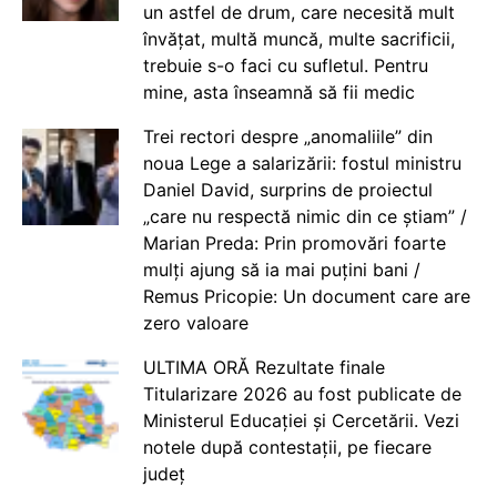
un astfel de drum, care necesită mult
învățat, multă muncă, multe sacrificii,
trebuie s-o faci cu sufletul. Pentru
mine, asta înseamnă să fii medic
Trei rectori despre „anomaliile” din
noua Lege a salarizării: fostul ministru
Daniel David, surprins de proiectul
„care nu respectă nimic din ce știam” /
Marian Preda: Prin promovări foarte
mulți ajung să ia mai puțini bani /
Remus Pricopie: Un document care are
zero valoare
ULTIMA ORĂ Rezultate finale
Titularizare 2026 au fost publicate de
Ministerul Educației și Cercetării. Vezi
notele după contestații, pe fiecare
județ