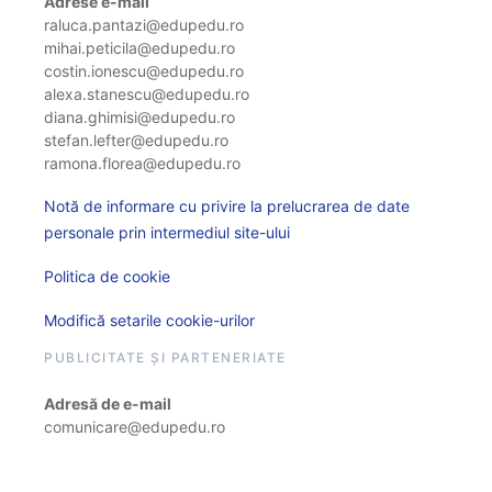
Adrese e-mail
raluca.pantazi@edupedu.ro
mihai.peticila@edupedu.ro
costin.ionescu@edupedu.ro
alexa.stanescu@edupedu.ro
diana.ghimisi@edupedu.ro
stefan.lefter@edupedu.ro
ramona.florea@edupedu.ro
Notă de informare cu privire la prelucrarea de date
personale prin intermediul site-ului
Politica de cookie
Modifică setarile cookie-urilor
PUBLICITATE ȘI PARTENERIATE
Adresă de e-mail
comunicare@edupedu.ro