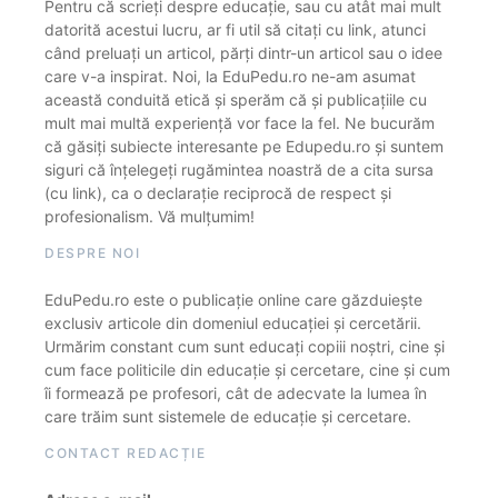
Pentru că scrieți despre educație, sau cu atât mai mult
datorită acestui lucru, ar fi util să citați cu link, atunci
când preluați un articol, părți dintr-un articol sau o idee
care v-a inspirat. Noi, la EduPedu.ro ne-am asumat
această conduită etică și sperăm că și publicațiile cu
mult mai multă experiență vor face la fel. Ne bucurăm
că găsiți subiecte interesante pe Edupedu.ro și suntem
siguri că înțelegeți rugămintea noastră de a cita sursa
(cu link), ca o declarație reciprocă de respect și
profesionalism. Vă mulțumim!
DESPRE NOI
EduPedu.ro este o publicație online care găzduiește
exclusiv articole din domeniul educației și cercetării.
Urmărim constant cum sunt educați copiii noștri, cine și
cum face politicile din educație și cercetare, cine și cum
îi formează pe profesori, cât de adecvate la lumea în
care trăim sunt sistemele de educație și cercetare.
CONTACT REDACȚIE