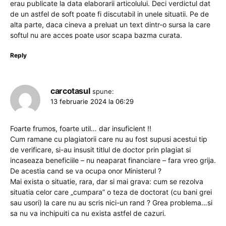
erau publicate la data elaborarii articolului. Deci verdictul dat
de un astfel de soft poate fi discutabil in unele situatii. Pe de
alta parte, daca cineva a preluat un text dintr-o sursa la care
softul nu are acces poate usor scapa bazma curata.
Reply
carcotasul
spune:
13 februarie 2024 la 06:29
Foarte frumos, foarte util… dar insuficient !!
Cum ramane cu plagiatorii care nu au fost supusi acestui tip
de verificare, si-au insusit titlul de doctor prin plagiat si
incaseaza beneficiile – nu neaparat financiare – fara vreo grija.
De acestia cand se va ocupa onor Ministerul ?
Mai exista o situatie, rara, dar si mai grava: cum se rezolva
situatia celor care „cumpara” o teza de doctorat (cu bani grei
sau usori) la care nu au scris nici-un rand ? Grea problema…si
sa nu va inchipuiti ca nu exista astfel de cazuri.