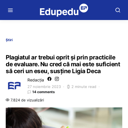
Știri
Plagiatul ar trebui oprit și prin practicile
de evaluare. Nu cred că mai este suficient
să ceri un eseu, susține Ligia Deca
Redacția
27 noiembrie 2023
2 minute read
14 comments
7.824 de vizualizări