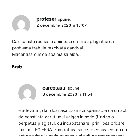
profesor
spune:
2 decembrie 2023 la 15:07
Dar nu este rau sa le amintesti ca ei au plagiat si ca
problema trebuie rezolvata candva!
Macar asa o mica spaima sa aiba…
Reply
carcotasul
spune:
3 decembrie 2023 la 11:54
e adevarat, dar doar asa….o mica spaima…e ca un act
de constiinta cerut unui ucigas in serie (fiindca a
perpetua plagiatul, cu incapatanare, prin lipsa oricarei
masuri LEGIFERATE impotriva sa, este echivalent cu un
act de crima in serie pt scoala si cultura romaneasca).