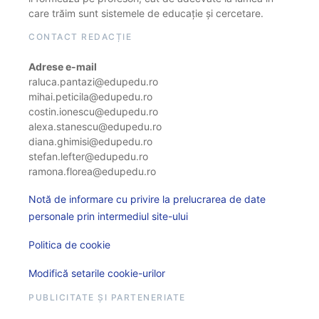
care trăim sunt sistemele de educație și cercetare.
CONTACT REDACȚIE
Adrese e-mail
raluca.pantazi@edupedu.ro
mihai.peticila@edupedu.ro
costin.ionescu@edupedu.ro
alexa.stanescu@edupedu.ro
diana.ghimisi@edupedu.ro
stefan.lefter@edupedu.ro
ramona.florea@edupedu.ro
Notă de informare cu privire la prelucrarea de date
personale prin intermediul site-ului
Politica de cookie
Modifică setarile cookie-urilor
PUBLICITATE ȘI PARTENERIATE