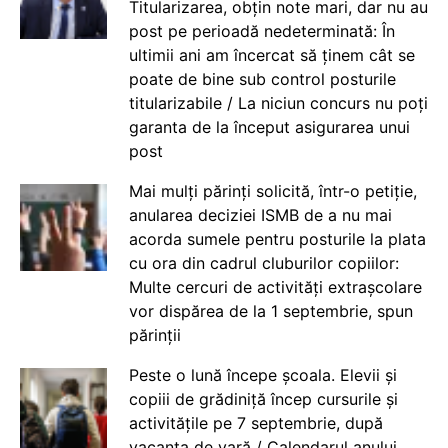
Titularizarea, obțin note mari, dar nu au
post pe perioadă nedeterminată: În
ultimii ani am încercat să ținem cât se
poate de bine sub control posturile
titularizabile / La niciun concurs nu poți
garanta de la început asigurarea unui
post
Mai mulți părinți solicită, într-o petiție,
anularea deciziei ISMB de a nu mai
acorda sumele pentru posturile la plata
cu ora din cadrul cluburilor copiilor:
Multe cercuri de activități extrașcolare
vor dispărea de la 1 septembrie, spun
părinții
Peste o lună începe școala. Elevii și
copiii de grădiniță încep cursurile și
activitățile pe 7 septembrie, după
vacanța de vară / Calendarul anului