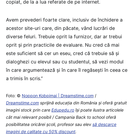
copiat, de la a lua referate de pe internet.
Avem prevederi foarte clare, inclusiv de închidere a
acestor site-uri care, din păcate, vând lucrări de
diverse feluri. Trebuie oprit la furnizor, dar ar trebui
oprit și prin practicile de evaluare. Nu cred că mai
este suficient să cer un eseu, cred că trebuie să și
dialoghezi cu elevul sau cu studentul, să vezi modul
în care argumentează și în care îl regăsești în ceea ce
a trimis în scris.”
Foto: ©
Noppon Kobpimai | Dreamstime.com
/
Dreamstime.com
sprijină educaţia din România şi oferă gratuit
imagini stock prin care
Edupedu.ro
îşi poate ilustra articolele
cât mai relevant posibil / Campania Back to school oferă
posibilitatea oricărei școli, profesor sau elev
să descarce
imagini de calitate cu 50% discount
.