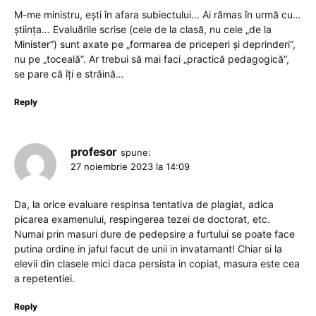
M-me ministru, ești în afara subiectului… Ai rămas în urmă cu…
știința… Evaluările scrise (cele de la clasă, nu cele „de la
Minister”) sunt axate pe „formarea de priceperi și deprinderi”,
nu pe „toceală”. Ar trebui să mai faci „practică pedagogică”,
se pare că îți e străină…
Reply
profesor
spune:
27 noiembrie 2023 la 14:09
Da, la orice evaluare respinsa tentativa de plagiat, adica
picarea examenului, respingerea tezei de doctorat, etc.
Numai prin masuri dure de pedepsire a furtului se poate face
putina ordine in jaful facut de unii in invatamant! Chiar si la
elevii din clasele mici daca persista in copiat, masura este cea
a repetentiei.
Reply