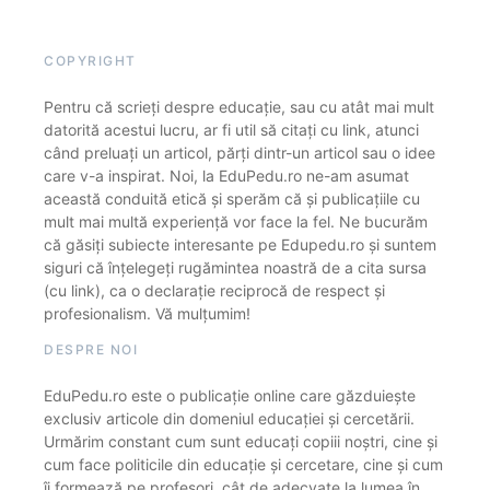
COPYRIGHT
Pentru că scrieți despre educație, sau cu atât mai mult
datorită acestui lucru, ar fi util să citați cu link, atunci
când preluați un articol, părți dintr-un articol sau o idee
care v-a inspirat. Noi, la EduPedu.ro ne-am asumat
această conduită etică și sperăm că și publicațiile cu
mult mai multă experiență vor face la fel. Ne bucurăm
că găsiți subiecte interesante pe Edupedu.ro și suntem
siguri că înțelegeți rugămintea noastră de a cita sursa
(cu link), ca o declarație reciprocă de respect și
profesionalism. Vă mulțumim!
DESPRE NOI
EduPedu.ro este o publicație online care găzduiește
exclusiv articole din domeniul educației și cercetării.
Urmărim constant cum sunt educați copiii noștri, cine și
cum face politicile din educație și cercetare, cine și cum
îi formează pe profesori, cât de adecvate la lumea în