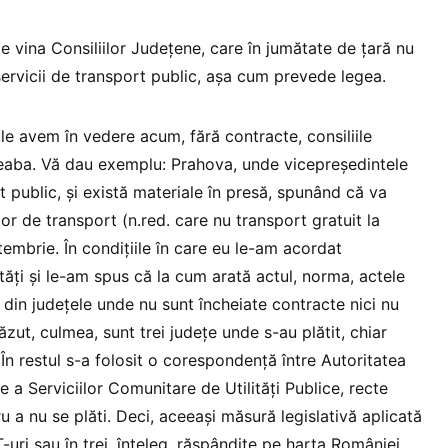
e vina Consiliilor Județene, care în jumătate de țară nu
servicii de transport public, așa cum prevede legea.
e le avem în vedere acum, fără contracte, consiliile
reaba. Vă dau exemplu: Prahova, unde vicepreședintele
it public, și există materiale în presă, spunând că va
lor de transport (n.red. care nu transport gratuit la
ptembrie. În condițiile în care eu le-am acordat
ăți și le-am spus că la cum arată actul, norma, actele
 din județele unde nu sunt încheiate contracte nici nu
ăzut, culmea, sunt trei județe unde s-au plătit, chiar
În restul s-a folosit o corespondență între Autoritatea
a Serviciilor Comunitare de Utilități Publice, recte
ru a nu se plăti. Deci, aceeași măsură legislativă aplicată
-uri sau în trei, înțeleg, răspândite pe harta României.