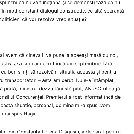
e spunem că nu va funcționa și se demonstrează că nu
ă în mod constant dialogul constructiv, ce altă speranță
oliticieni că vor rezolva vreo situație?
ai avem că cineva îi va pune la aceeași masă cu noi,
ructiv, așa cum am cerut încă din septembrie, fără
 cu bun simț, să rezolvăm situația aceasta și pentru
ntru transportatori – asta am cerut. Nu s-a întâmplat
 pitită, ministrul dezvoltării stă pitit, ANRSC-ul bagă
Consiliul Concurenței. Premierul a fost informat încă de
ceastă situație, personal, de mine mi-a spus „vom
a mai spus Hagiu.
vilor din Constanța Lorena Drăgușin, a declarat pentru