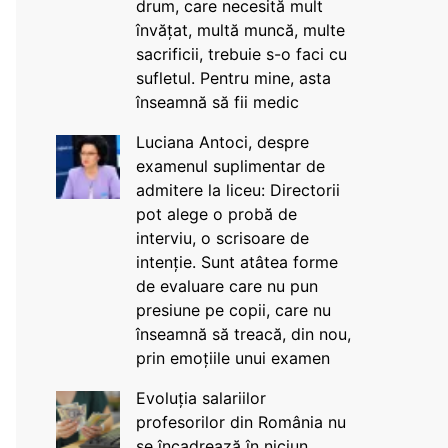
drum, care necesită mult
învățat, multă muncă, multe
sacrificii, trebuie s-o faci cu
sufletul. Pentru mine, asta
înseamnă să fii medic
Luciana Antoci, despre
examenul suplimentar de
admitere la liceu: Directorii
pot alege o probă de
interviu, o scrisoare de
intenție. Sunt atâtea forme
de evaluare care nu pun
presiune pe copii, care nu
înseamnă să treacă, din nou,
prin emoțiile unui examen
Evoluția salariilor
profesorilor din România nu
se încadrează în niciun