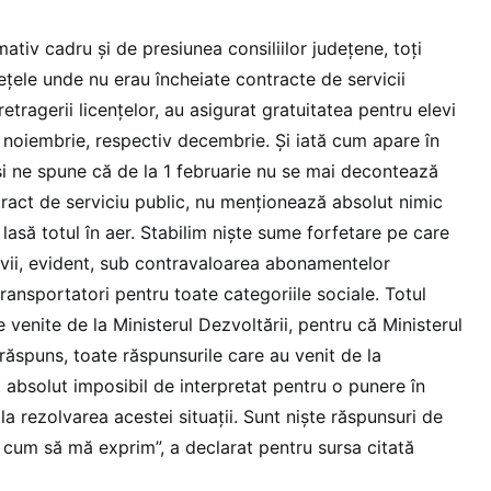
mativ cadru și de presiunea consiliilor județene, toți
dețele unde nu erau încheiate contracte de servicii
etragerii licențelor, au asigurat gratuitatea pentru elevi
 noiembrie, respectiv decembrie. Și iată cum apare în
i ne spune că de la 1 februarie nu se mai decontează
tract de serviciu public, nu menționează absolut nimic
lasă totul în aer. Stabilim niște sume forfetare pe care
evii, evident, sub contravaloarea abonamentelor
ansportatori pentru toate categoriile sociale. Totul
e venite de la Ministerul Dezvoltării, pentru că Ministerul
răspuns, toate răspunsurile care au venit de la
t absolut imposibil de interpretat pentru o punere în
a rezolvarea acestei situații. Sunt niște răspunsuri de
u cum să mă exprim”, a declarat pentru sursa citată