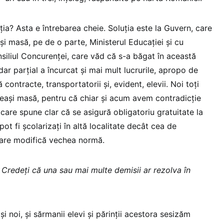
ia? Asta e întrebarea cheie. Soluția este la Guvern, care
și masă, pe de o parte, Ministerul Educației și cu
nsiliul Concurenței, care văd că s-a băgat în această
dar parțial a încurcat și mai mult lucrurile, apropo de
contracte, transportatorii și, evident, elevii. Noi toți
eeași masă, pentru că chiar și acum avem contradicție
care spune clar că se asigură obligatoriu gratuitate la
pot fi școlarizați în altă localitate decât cea de
care modifică vechea normă.
:
Credeți că una sau mai multe demisii ar rezolva în
și noi, și sărmanii elevi și părinții acestora sesizăm