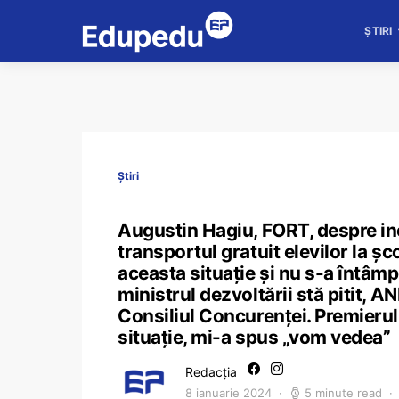
ȘTIRI
Știri
Augustin Hagiu, FORT, despre in
transportul gratuit elevilor la șc
aceasta situație și nu s-a întâmp
ministrul dezvoltării stă pitit, A
Consiliul Concurenței. Premierul
situație, mi-a spus „vom vedea”
Redacția
8 ianuarie 2024
5 minute read