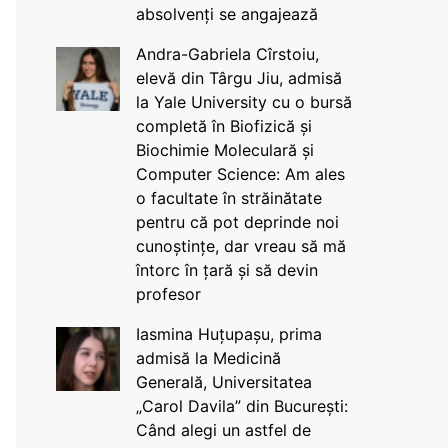
absolvenți se angajează
Andra-Gabriela Cîrstoiu,
elevă din Târgu Jiu, admisă
la Yale University cu o bursă
completă în Biofizică și
Biochimie Moleculară și
Computer Science: Am ales
o facultate în străinătate
pentru că pot deprinde noi
cunoștințe, dar vreau să mă
întorc în țară și să devin
profesor
Iasmina Huțupașu, prima
admisă la Medicină
Generală, Universitatea
„Carol Davila” din București:
Când alegi un astfel de