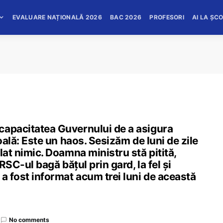
EVALUARE NAȚIONALĂ 2026
BAC 2026
PROFESORI
AI LA ȘC
capacitatea Guvernului de a asigura
oală: Este un haos. Sesizăm de luni de zile
lat nimic. Doamna ministru stă pitită,
NRSC-ul bagă bățul prin gard, la fel și
 a fost informat acum trei luni de această
No comments