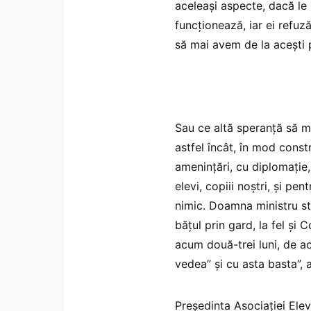
aceleași aspecte, dacă l
funcționează, iar ei refuz
să mai avem de la acești p
Sau ce altă speranță să m
astfel încât, în mod const
amenințări, cu diplomație,
elevi, copiii noștri, și pe
nimic. Doamna ministru stă
bățul prin gard, la fel și 
acum două-trei luni, de a
vedea” și cu asta basta”, 
Președinta Asociației Ele