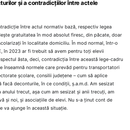
urilor și a contradicțiilor între actele
ntradicție între actul normativ bază, respectiv legea
lește gratuitatea în mod absolut firesc, din păcate, doar
școlarizați în localitate domiciliu. În mod normal, într-o
, în 2023 ar fi trebuit să avem pentru toți elevii
spectul ăsta, deci, contradicția între această lege-cadru
ce înseamnă normele care prevăd pentru transportatori
ectorate școlare, consilii județene – cum să aplice
 facă deconturile, în ce condiții, ș.a.m.d. Am sesizat
 anului trecut, așa cum am sesizat și anii trecuți, am
ă și noi, și asociațiile de elevi. Nu s-a ținut cont de
e va ajunge în această situație.