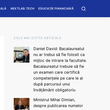
OALĂ
NEXTLAB.TECH
EDUCAȚIE FINANCIARĂ
CELE MAI CITITE ARTICOLE
Daniel David: Bacalaureatul
nu ar trebui să fie folosit ca
mijloc de intrare la facultate.
Bacalaureatul trebuie să fie
un examen care certifică
competențele pe care le ai
după parcursul unui
învățământ obligatoriu
Ministrul Mihai Dimian,
despre publicarea numelor