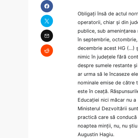
Obligați însă de actul nor
operatorii, chiar și din ju
publice, sub amenințarea r
în septembrie, octombrie,
decembrie acest HG (…) ș
nimic în județele fără con
despre sumele restante și 
ar urma să le încaseze el
nominale emise de către tr
este în ceață. Răspunsuril
Educației nici măcar nu a 
Ministerul Dezvoltării sun
practică care să conducă l
noaptea minții, nu, nu ști
Augustin Hagiu.