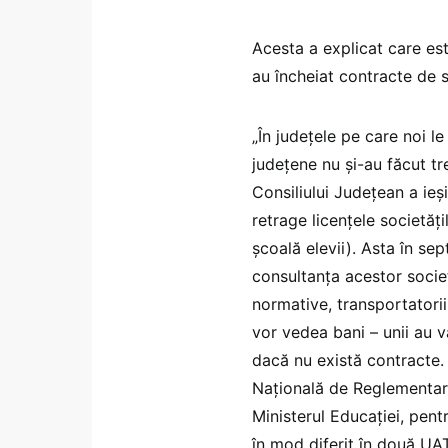
Acesta a explicat care est
au încheiat contracte de 
„În județele pe care noi l
județene nu și-au făcut t
Consiliului Județean a ieș
retrage licențele societăți
școală elevii). Asta în se
consultanța acestor societ
normative, transportatorii
vor vedea bani – unii au v
dacă nu există contracte. 
Națională de Reglementare 
Ministerul Educației, pent
în mod diferit în două UAT