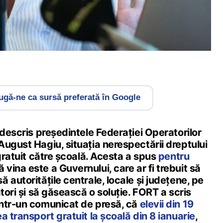
gă-ne ca sursă preferată în Google
 descris președintele Federației Operatorilor
ugust Hagiu, situația nerespectării dreptului
 gratuit către școală. Acesta a spus
pentru
 vina este a Guvernului, care ar fi trebuit să
 autoritățile centrale, locale și județene, pe
atori și să găsească o soluție. FORT a scris
ntr-un comunicat de presă, că
elevii din 19
a transport gratuit la școală din 8 ianuarie
,