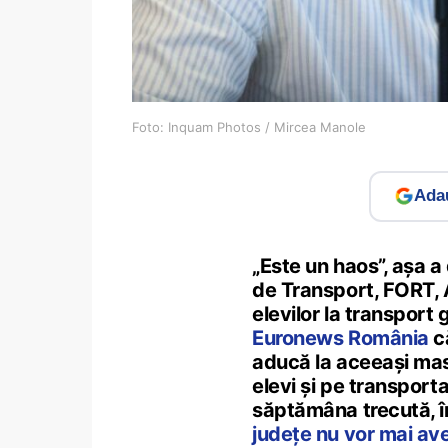
Foto: Inquam Photos / Mircea Manole
Adau
„Este un haos”, așa a
de Transport, FORT, A
elevilor la transport
Euronews România
că
aducă la aceeași masă
elevi și pe transport
săptămâna trecută, î
județe nu vor mai ave