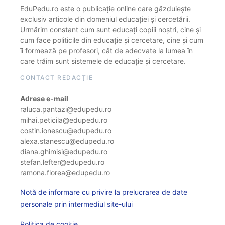
EduPedu.ro este o publicație online care găzduiește
exclusiv articole din domeniul educației și cercetării.
Urmărim constant cum sunt educați copiii noștri, cine și
cum face politicile din educație și cercetare, cine și cum
îi formează pe profesori, cât de adecvate la lumea în
care trăim sunt sistemele de educație și cercetare.
CONTACT REDACȚIE
Adrese e-mail
raluca.pantazi@edupedu.ro
mihai.peticila@edupedu.ro
costin.ionescu@edupedu.ro
alexa.stanescu@edupedu.ro
diana.ghimisi@edupedu.ro
stefan.lefter@edupedu.ro
ramona.florea@edupedu.ro
Notă de informare cu privire la prelucrarea de date
personale prin intermediul site-ului
Politica de cookie