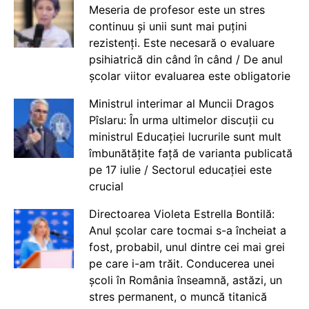
Meseria de profesor este un stres
continuu și unii sunt mai puțini
rezistenți. Este necesară o evaluare
psihiatrică din când în când / De anul
școlar viitor evaluarea este obligatorie
Ministrul interimar al Muncii Dragos
Pîslaru: În urma ultimelor discuții cu
ministrul Educației lucrurile sunt mult
îmbunătățite față de varianta publicată
pe 17 iulie / Sectorul educației este
crucial
Directoarea Violeta Estrella Bontilă:
Anul școlar care tocmai s-a încheiat a
fost, probabil, unul dintre cei mai grei
pe care i-am trăit. Conducerea unei
școli în România înseamnă, astăzi, un
stres permanent, o muncă titanică