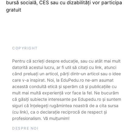
bursă socială, CES sau cu dizabilităţi vor participa
gratuit
COPYRIGHT
Pentru că scrieți despre educație, sau cu atât mai mult
datorită acestui lucru, ar fi util să citați cu link, atunci
când preluați un articol, părți dintr-un articol sau o idee
care v-a inspirat. Noi, la EduPedu.ro ne-am asumat
această conduită etică și sperăm că și publicațiile cu
mult mai multă experiență vor face la fel. Ne bucurăm
că găsiți subiecte interesante pe Edupedu.ro și suntem
siguri că înțelegeți rugămintea noastră de a cita sursa
(cu link), ca o declarație reciprocă de respect și
profesionalism. Vă mulțumim!
DESPRE NOI