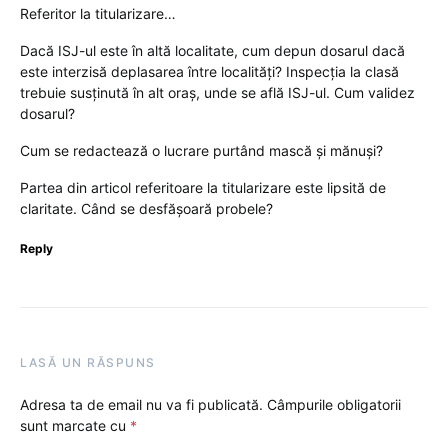
Referitor la titularizare…
Dacă ISJ-ul este în altă localitate, cum depun dosarul dacă
este interzisă deplasarea între localități? Inspecția la clasă
trebuie susținută în alt oraș, unde se află ISJ-ul. Cum validez
dosarul?
Cum se redactează o lucrare purtând mască și mănuși?
Partea din articol referitoare la titularizare este lipsită de
claritate. Când se desfășoară probele?
Reply
LASĂ UN RĂSPUNS
Adresa ta de email nu va fi publicată.
Câmpurile obligatorii
sunt marcate cu
*