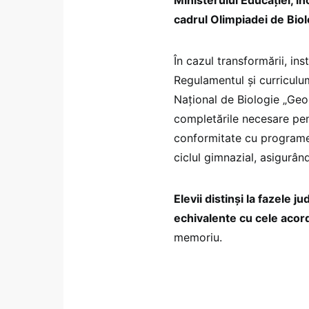
cadrul Olimpiadei de Biolo
În cazul transformării, ins
Regulamentul şi curriculum
Național de Biologie „Geor
completările necesare pen
conformitate cu programe
ciclul gimnazial, asigurând
Elevii distinşi la fazele 
echivalente cu cele acord
memoriu.