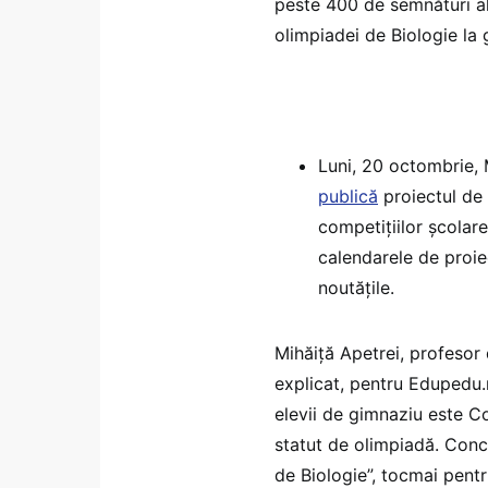
peste 400 de semnături al
olimpiadei de Biologie la 
Luni, 20 octombrie, M
publică
proiectul de
competițiilor școlare
calendarele de proiec
noutățile.
Mihăiță Apetrei, profesor 
explicat, pentru Edupedu.r
elevii de gimnaziu este C
statut de olimpiadă. Conc
de Biologie”, tocmai pentr