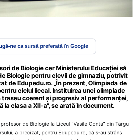
gă-ne ca sursă preferată în Google
ri de Biologie cer Ministerului Educației să
e Biologie pentru elevii de gimnaziu, potrivit
at de Edupedu.ro. „În prezent, Olimpiada de
entru ciclul liceal. Instituirea unei olimpiade
 traseu coerent şi progresiv al performanței,
ă la clasa a XII-a”, se arată în document.
 profesor de Biologie la Liceul ”Vasile Conta” din Târgu
rsului, a precizat, pentru Edupedu.ro, că s-au strâns