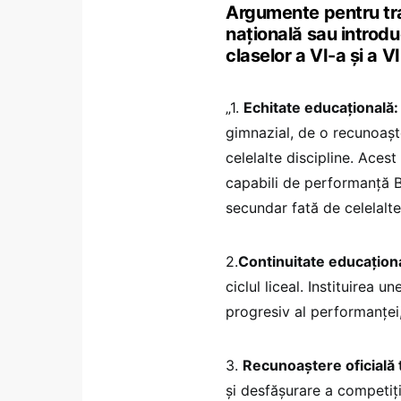
Argumente pentru tr
națională sau introdu
claselor a VI-a și a V
„1.
Echitate educațională:
gimnazial, de o recunoaşte
celelalte discipline. Acest
capabili de performanță Bi
secundar fată de celelalte
2.
Continuitate educațion
ciclul liceal. Instituirea 
progresiv al performanței,
3.
Recunoaştere oficială
şi desfăşurare a competiți