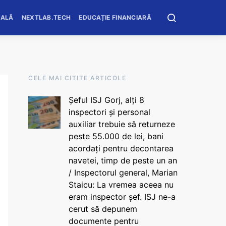
OALĂ
NEXTLAB.TECH
EDUCAȚIE FINANCIARĂ
CELE MAI CITITE ARTICOLE
Șeful ISJ Gorj, alți 8
inspectori și personal
auxiliar trebuie să returneze
peste 55.000 de lei, bani
acordați pentru decontarea
navetei, timp de peste un an
/ Inspectorul general, Marian
Staicu: La vremea aceea nu
eram inspector șef. ISJ ne-a
cerut să depunem
documente pentru