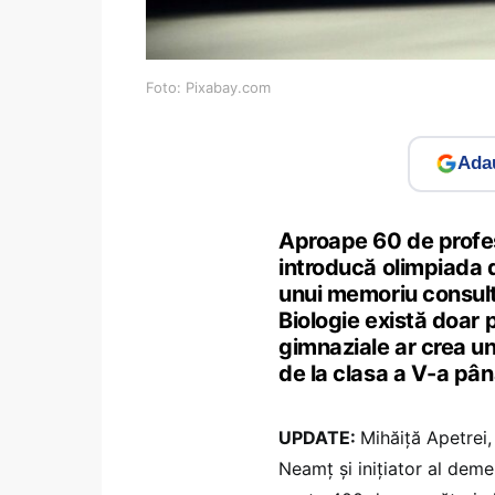
Foto: Pixabay.com
Adau
Aproape 60 de profeso
introducă olimpiada d
unui memoriu consult
Biologie există doar p
gimnaziale ar crea un
de la clasa a V-a pân
UPDATE:
Mihăiță Apetrei,
Neamț și inițiator al deme