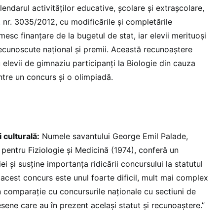
alendarul activităților educative, şcolare şi extraşcolare,
 nr. 3035/2012, cu modificările şi completările
mesc finanțare de la bugetul de stat, iar elevii merituoşi
recunoscute național și premii. Această recunoaştere
elevii de gimnaziu participanți la Biologie din cauza
ntre un concurs şi o olimpiadă.
 culturală:
Numele savantului George Emil Palade,
 pentru Fiziologie şi Medicină (1974), conferă un
i și susține importanța ridicării concursului la statutul
acest concurs este unul foarte dificil, mult mai complex
 în comparație cu concursurile naționale cu sectiuni de
sene care au în prezent acelaşi statut şi recunoaştere.”