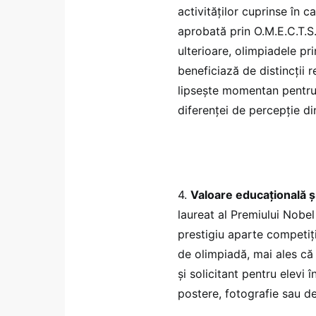
activităților cuprinse în c
aprobată prin O.M.E.C.T.S.
ulterioare, olimpiadele pri
beneficiază de distincții 
lipseşte momentan pentru 
diferenței de percepție di
4.
Valoare educațională și
laureat al Premiului Nobel
prestigiu aparte competiție
de olimpiadă, mai ales că 
şi solicitant pentru elevi
postere, fotografie sau de