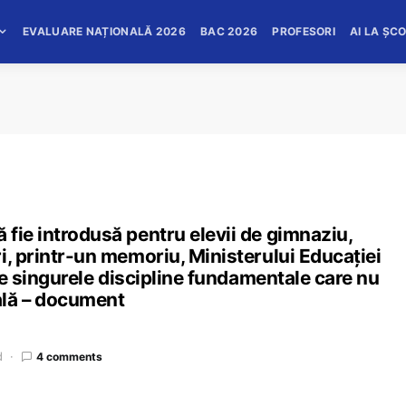
EVALUARE NAȚIONALĂ 2026
BAC 2026
PROFESORI
AI LA ȘC
fie introdusă pentru elevii de gimnaziu,
i, printr-un memoriu, Ministerului Educației
tre singurele discipline fundamentale care nu
ală – document
d
4 comments