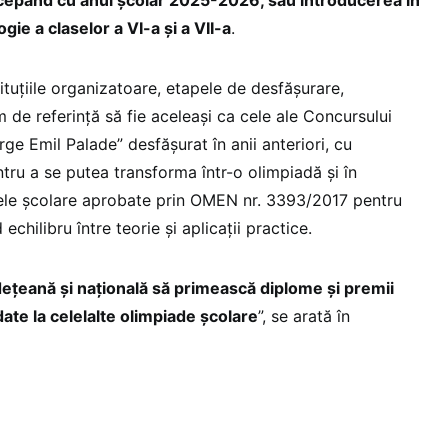
gie a claselor a VI-a și a VII-a
.
tituțiile organizatoare, etapele de desfăşurare,
 de referință să fie aceleaşi ca cele ale Concursului
ge Emil Palade” desfășurat în anii anteriori, cu
tru a se putea transforma într-o olimpiadă şi în
le şcolare aprobate prin OMEN nr. 3393/2017 pentru
 echilibru între teorie și aplicații practice.
județeană şi națională să primească diplome şi premii
ate la celelalte olimpiade şcolare
”, se arată în