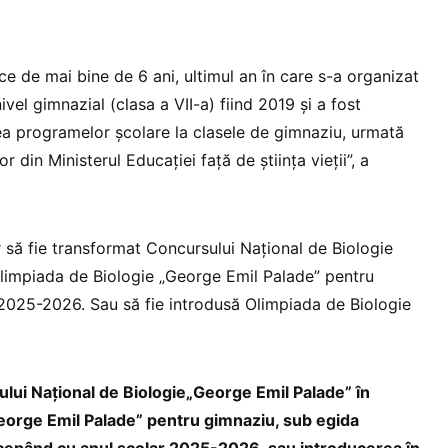
ce de mai bine de 6 ani, ultimul an în care s-a organizat
vel gimnazial (clasa a VII-a) fiind 2019 și a fost
a programelor școlare la clasele de gimnaziu, urmată
r din Ministerul Educației față de știința vieții”, a
 să fie transformat Concursului Național de Biologie
limpiada de Biologie „George Emil Palade” pentru
 2025-2026. Sau să fie introdusă Olimpiada de Biologie
ui Național de Biologie„George Emil Palade” în
eorge Emil Palade” pentru gimnaziu, sub egida
începând cu anul școlar 2025-2026, sau introducerea în