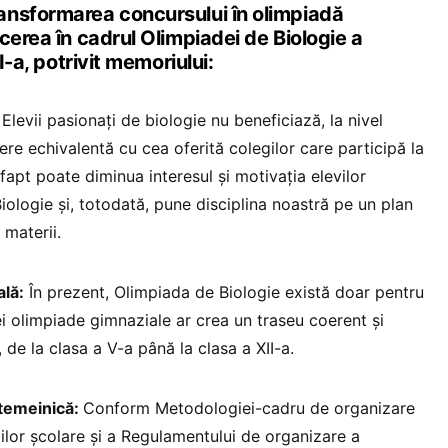
ansformarea concursului în olimpiadă
cerea în cadrul Olimpiadei de Biologie a
II-a, potrivit memoriului:
Elevii pasionați de biologie nu beneficiază, la nivel
re echivalentă cu cea oferită colegilor care participă la
 fapt poate diminua interesul şi motivația elevilor
ologie şi, totodată, pune disciplina noastră pe un plan
 materii.
ală:
În prezent, Olimpiada de Biologie există doar pentru
unei olimpiade gimnaziale ar crea un traseu coerent şi
 de la clasa a V-a până la clasa a XII-a.
 temeinică:
Conform Metodologiei-cadru de organizare
ilor şcolare şi a Regulamentului de organizare a