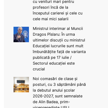
cu venituri mari pentru
profesori încă de la
începutul carierei și cele cu
cele mai mici salarii
Ministrul interimar al Muncii
Dragos Pîslaru: În urma
ultimelor discuții cu ministrul
Educației lucrurile sunt mult
îmbunătățite față de varianta
publicată pe 17 iulie /
Sectorul educației este
crucial
Noi comasări de clase și
posturi, cu 3 săptămâni până
la debutul anului școlar
2026-2027, sunt semnalate
de Alin Badea, prim-
vicepreședinte USLI