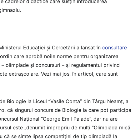
e cadrelor didactice care susțin introducerea
gimnaziu.
inisterul Educației și Cercetării a lansat în
consultare
 ordin care aprobă noile norme pentru organizarea
 – olimpiade și concursuri – și regulamentul privind
te extrașcolare. Vezi mai jos, în articol, care sunt
de Biologie la Liceul ”Vasile Conta” din Târgu Neamț, a
o, că singurul concurs de Biologie la care pot participa
oncursul Național ”George Emil Palade”, dar nu are
ursul este „denumit impropriu de mulți ”Olimpiada mică
u că se simte lipsa competiției de tip olimpiadă la