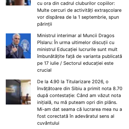
cu ora din cadrul cluburilor copiilor:
Multe cercuri de activități extrașcolare
vor dispărea de la 1 septembrie, spun
părinții
Ministrul interimar al Muncii Dragos
Pîslaru: În urma ultimelor discuții cu
ministrul Educației lucrurile sunt mult
îmbunătățite față de varianta publicată
pe 17 iulie / Sectorul educației este
crucial
De la 4.90 la Titularizare 2026, o
învățătoare din Sibiu a primit nota 8.70
după contestație: Când am văzut nota
inițială, nu mă puteam opri din plâns.
Mi-am dat seama că lucrarea mea nu a
fost corectată în adevăratul sens al
cuvântului