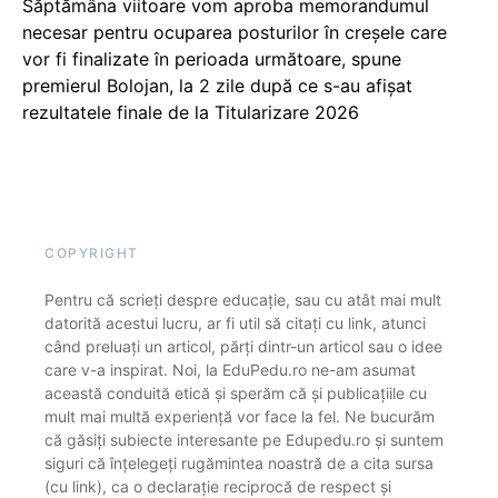
Săptămâna viitoare vom aproba memorandumul
necesar pentru ocuparea posturilor în creșele care
vor fi finalizate în perioada următoare, spune
premierul Bolojan, la 2 zile după ce s-au afișat
rezultatele finale de la Titularizare 2026
COPYRIGHT
Pentru că scrieți despre educație, sau cu atât mai mult
datorită acestui lucru, ar fi util să citați cu link, atunci
când preluați un articol, părți dintr-un articol sau o idee
care v-a inspirat. Noi, la EduPedu.ro ne-am asumat
această conduită etică și sperăm că și publicațiile cu
mult mai multă experiență vor face la fel. Ne bucurăm
că găsiți subiecte interesante pe Edupedu.ro și suntem
siguri că înțelegeți rugămintea noastră de a cita sursa
(cu link), ca o declarație reciprocă de respect și