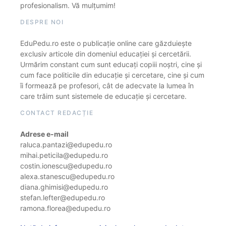
profesionalism. Vă mulțumim!
DESPRE NOI
EduPedu.ro este o publicație online care găzduiește
exclusiv articole din domeniul educației și cercetării.
Urmărim constant cum sunt educați copiii noștri, cine și
cum face politicile din educație și cercetare, cine și cum
îi formează pe profesori, cât de adecvate la lumea în
care trăim sunt sistemele de educație și cercetare.
CONTACT REDACȚIE
Adrese e-mail
raluca.pantazi@edupedu.ro
mihai.peticila@edupedu.ro
costin.ionescu@edupedu.ro
alexa.stanescu@edupedu.ro
diana.ghimisi@edupedu.ro
stefan.lefter@edupedu.ro
ramona.florea@edupedu.ro