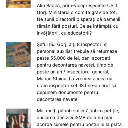
Alin Badea, prim-vicepreședinte USLI
Gorj: Ministerul o comite grav de tot.
Ne sună directorii disperați că oamenii
rămân fără posturi. Ce se întâmplă cu
învățătorii, cu educatorii?
Șeful ISJ Gorj, alți 8 inspectori și
personal auxiliar trebuie să returneze
peste 55.000 de lei, bani acordați
pentru decontarea navetei, timp de
peste un an / Inspectorul general,
Marian Staicu: La vremea aceea nu
eram inspector șef. ISJ ne-a cerut să
depunem documente pentru
decontarea navetei
Mai mulți părinți solicită, într-o petiție,
anularea deciziei ISMB de a nu mai
acorda sumele pentru posturile la plata