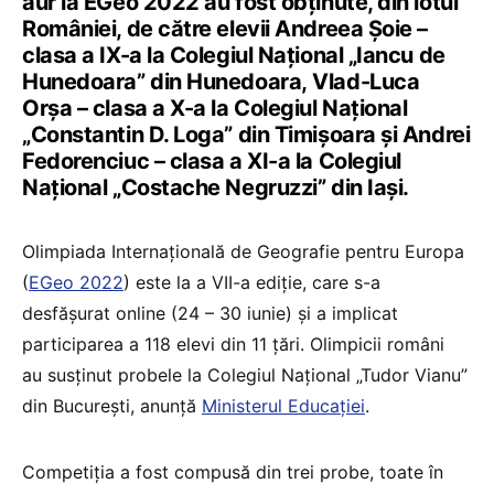
aur la EGeo 2022 au fost obținute, din lotul
României, de către elevii Andreea Șoie –
clasa a IX-a la Colegiul Național „Iancu de
Hunedoara” din Hunedoara, Vlad-Luca
Orșa – clasa a X-a la Colegiul Național
„Constantin D. Loga” din Timișoara și Andrei
Fedorenciuc – clasa a XI-a la Colegiul
Național „Costache Negruzzi” din Iași.
Olimpiada Internațională de Geografie pentru Europa
(
EGeo 2022
) este la a VII-a ediție, care s-a
desfășurat online (24 – 30 iunie) și a implicat
participarea a 118 elevi din 11 țări. Olimpicii români
au susținut probele la Colegiul Național „Tudor Vianu”
din București, anunță
Ministerul Educației
.
Competiția a fost compusă din trei probe, toate în