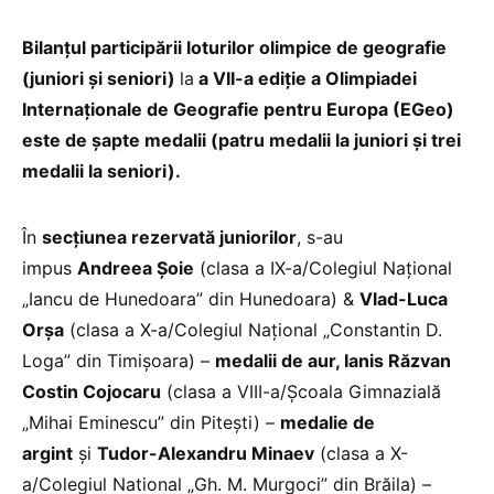
Bilanțul participării loturilor olimpice de geografie
(juniori și seniori)
la
a VII-a ediție a Olimpiadei
Internaționale de Geografie pentru Europa (EGeo)
este de șapte medalii (patru medalii la juniori și trei
medalii la seniori).
În
secțiunea rezervată juniorilor
, s-au
impus
Andreea Șoie
(clasa a IX-a/Colegiul Național
„Iancu de Hunedoara” din Hunedoara) &
Vlad-Luca
Orșa
(clasa a X-a/Colegiul Național „Constantin D.
Loga” din Timișoara) –
medalii de aur, Ianis Răzvan
Costin Cojocaru
(clasa a VIII-a/Școala Gimnazială
„Mihai Eminescu” din Pitești) –
medalie de
argint
și
Tudor-Alexandru Minaev
(clasa a X-
a/Colegiul National „Gh. M. Murgoci” din Brăila) –