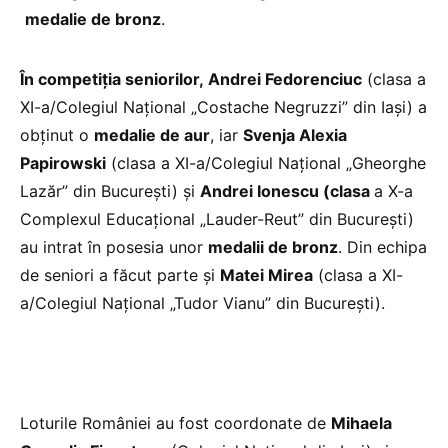
medalie de bronz
.
În competiția seniorilor,
Andrei Fedorenciuc
(clasa a
XI-a/Colegiul Național „Costache Negruzzi” din Iași) a
obținut o
medalie de aur
, iar
Svenja Alexia
Papirowski
(clasa a XI-a/Colegiul Național „Gheorghe
Lazăr” din București) și
Andrei Ionescu (clasa
a X-a
Complexul Educațional „Lauder-Reut” din București)
au intrat în posesia unor
medalii de bronz
. Din echipa
de seniori a făcut parte și
Matei Mirea
(clasa a XI-
a/Colegiul Național „Tudor Vianu” din București).
Loturile României au fost coordonate de
Mihaela