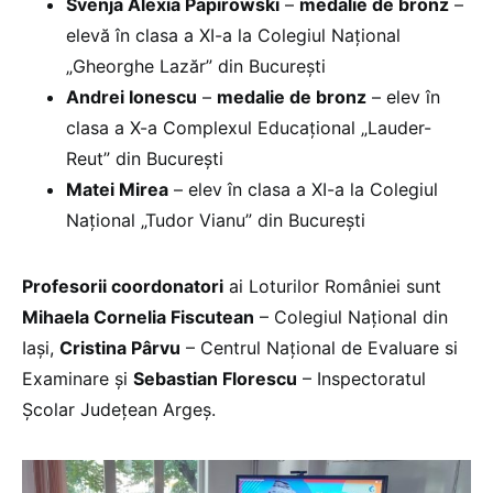
Svenja Alexia Papirowski
–
medalie de bronz
–
elevă în clasa a XI-a la Colegiul Național
„Gheorghe Lazăr” din București
Andrei Ionescu
–
medalie de bronz
– elev în
clasa a X-a Complexul Educațional „Lauder-
Reut” din București
Matei Mirea
– elev în clasa a XI-a la Colegiul
Național „Tudor Vianu” din București
Profesorii coordonatori
ai Loturilor României sunt
Mihaela Cornelia Fiscutean
– Colegiul Naţional din
Iaşi,
Cristina Pârvu
– Centrul Național de Evaluare si
Examinare și
Sebastian Florescu
– Inspectoratul
Școlar Județean Argeș.