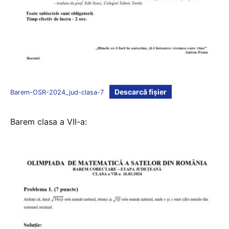
Descarcă fișier
Barem-OSR-2024_jud-clasa-7
Barem clasa a VII-a: