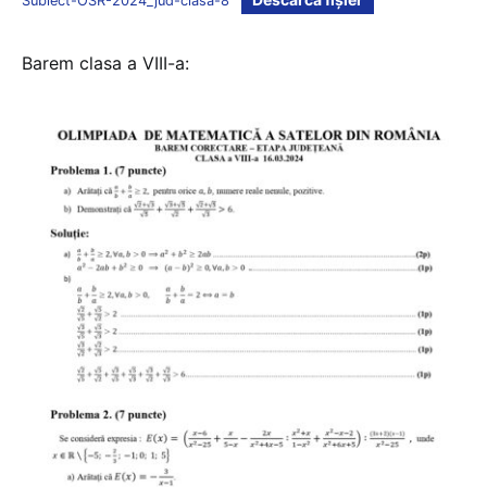
Subiect-OSR-2024_jud-clasa-8
Barem clasa a VIII-a: