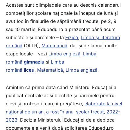
Acestea sunt olimpiadele care au deschis calendarul
competițiilor școlare naționale la început de lună și
avut loc în finalurile de săptămână trecute, pe 2, 9
sau 10 martie. Edupedu.ro a prezentat până acum
subiectele și baremele – la
Fizică
,
Limba și literatura
română
(OLLR),
Matematică
, dar și de la mai multe
etape locale – vezi
Limba engleză
,
Limba
română
gimnaziu
și
Limba
română
liceu
,
Matematică
,
Limba engleză
.
Amintim că prima dată când Ministerul Educației a
publicat centralizat subiectele și baremele pentru
elevi și profesorii care îi pregătesc,
elaborate la nivel
național de un an, a fost în anul școlar trecut, 2022-
2023
. Decizia Ministerului Educației de a debloca
documentele a venit după solicitarea Edupedu.ro