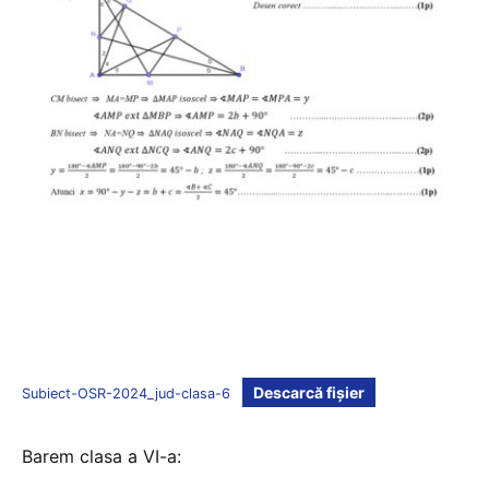
Descarcă fișier
Subiect-OSR-2024_jud-clasa-6
Barem clasa a VI-a: