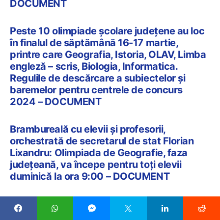
DOCUMENT
Peste 10 olimpiade școlare județene au loc
în finalul de săptămână 16-17 martie,
printre care Geografia, Istoria, OLAV, Limba
engleză – scris, Biologia, Informatica.
Regulile de descărcare a subiectelor și
baremelor pentru centrele de concurs
2024 – DOCUMENT
Brambureală cu elevii și profesorii,
orchestrată de secretarul de stat Florian
Lixandru: Olimpiada de Geografie, faza
județeană, va începe pentru toți elevii
duminică la ora 9:00 – DOCUMENT
Solicitarea care a dus la schimbarea peste
noapte a orei de începere pentru olimpiada