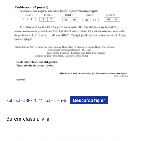
Descarcă fișier
Subiect-OSR-2024_jud-clasa-5
Barem clasa a V-a: