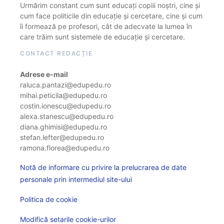
Urmărim constant cum sunt educați copiii noștri, cine și
cum face politicile din educație și cercetare, cine și cum
îi formează pe profesori, cât de adecvate la lumea în
care trăim sunt sistemele de educație și cercetare.
CONTACT REDACȚIE
Adrese e-mail
raluca.pantazi@edupedu.ro
mihai.peticila@edupedu.ro
costin.ionescu@edupedu.ro
alexa.stanescu@edupedu.ro
diana.ghimisi@edupedu.ro
stefan.lefter@edupedu.ro
ramona.florea@edupedu.ro
Notă de informare cu privire la prelucrarea de date
personale prin intermediul site-ului
Politica de cookie
Modifică setarile cookie-urilor