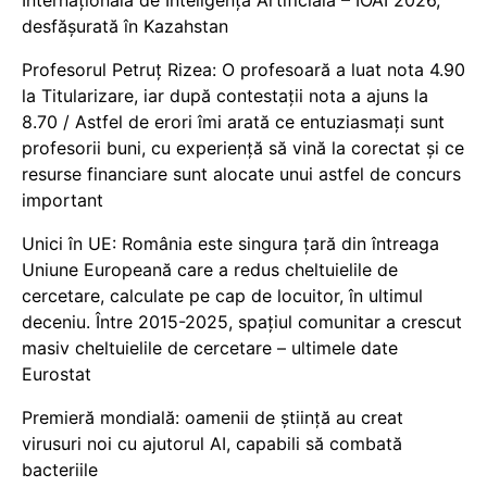
Internațională de Inteligență Artificială – IOAI 2026,
desfășurată în Kazahstan
Profesorul Petruț Rizea: O profesoară a luat nota 4.90
la Titularizare, iar după contestații nota a ajuns la
8.70 / Astfel de erori îmi arată ce entuziasmați sunt
profesorii buni, cu experiență să vină la corectat și ce
resurse financiare sunt alocate unui astfel de concurs
important
Unici în UE: România este singura țară din întreaga
Uniune Europeană care a redus cheltuielile de
cercetare, calculate pe cap de locuitor, în ultimul
deceniu. Între 2015-2025, spațiul comunitar a crescut
masiv cheltuielile de cercetare – ultimele date
Eurostat
Premieră mondială: oamenii de știință au creat
virusuri noi cu ajutorul AI, capabili să combată
bacteriile