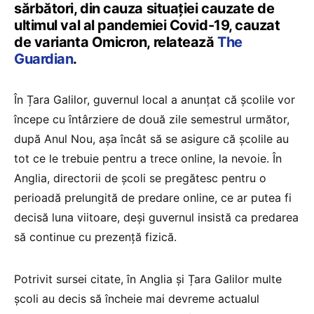
sărbători, din cauza situației cauzate de
ultimul val al pandemiei Covid-19, cauzat
de varianta Omicron, relatează
The
Guardian
.
În Țara Galilor, guvernul local a anunțat că școlile vor
începe cu întârziere de două zile semestrul următor,
după Anul Nou, așa încât să se asigure că școlile au
tot ce le trebuie pentru a trece online, la nevoie. În
Anglia, directorii de școli se pregătesc pentru o
perioadă prelungită de predare online, ce ar putea fi
decisă luna viitoare, deși guvernul insistă ca predarea
să continue cu prezență fizică.
Potrivit sursei citate, în Anglia și Țara Galilor multe
școli au decis să încheie mai devreme actualul