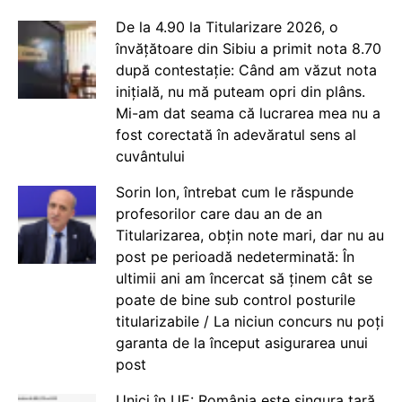
De la 4.90 la Titularizare 2026, o
învățătoare din Sibiu a primit nota 8.70
după contestație: Când am văzut nota
inițială, nu mă puteam opri din plâns.
Mi-am dat seama că lucrarea mea nu a
fost corectată în adevăratul sens al
cuvântului
Sorin Ion, întrebat cum le răspunde
profesorilor care dau an de an
Titularizarea, obțin note mari, dar nu au
post pe perioadă nedeterminată: În
ultimii ani am încercat să ținem cât se
poate de bine sub control posturile
titularizabile / La niciun concurs nu poți
garanta de la început asigurarea unui
post
Unici în UE: România este singura țară