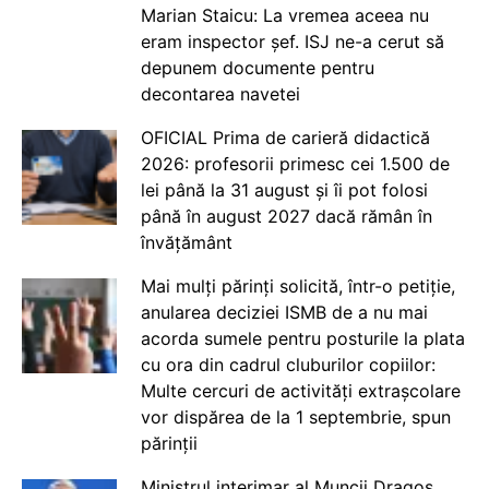
Marian Staicu: La vremea aceea nu
eram inspector șef. ISJ ne-a cerut să
depunem documente pentru
decontarea navetei
OFICIAL Prima de carieră didactică
2026: profesorii primesc cei 1.500 de
lei până la 31 august și îi pot folosi
până în august 2027 dacă rămân în
învățământ
Mai mulți părinți solicită, într-o petiție,
anularea deciziei ISMB de a nu mai
acorda sumele pentru posturile la plata
cu ora din cadrul cluburilor copiilor:
Multe cercuri de activități extrașcolare
vor dispărea de la 1 septembrie, spun
părinții
Ministrul interimar al Muncii Dragos