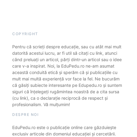
COPYRIGHT
Pentru că scrieți despre educație, sau cu atât mai mult
datorită acestui lucru, ar fi util să citați cu link, atunci
când preluați un articol, părți dintr-un articol sau o idee
care v-a inspirat. Noi, la EduPedu.ro ne-am asumat
această conduită etică și sperăm că și publicațiile cu
mult mai multă experiență vor face la fel. Ne bucurăm
că găsiți subiecte interesante pe Edupedu.ro și suntem
siguri că înțelegeți rugămintea noastră de a cita sursa
(cu link), ca o declarație reciprocă de respect și
profesionalism. Vă mulțumim!
DESPRE NOI
EduPedu.ro este o publicație online care găzduiește
exclusiv articole din domeniul educației și cercetării.