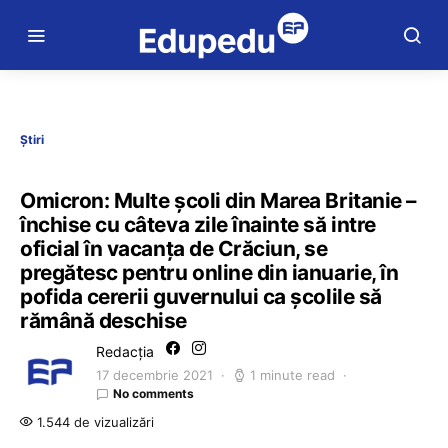
Știri
Omicron: Multe școli din Marea Britanie –
închise cu câteva zile înainte să intre
oficial în vacanța de Crăciun, se
pregătesc pentru online din ianuarie, în
pofida cererii guvernului ca școlile să
rămână deschise
Redacția
17 decembrie 2021
1 minute read
No comments
1.544 de vizualizări