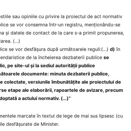
stiile sau opiniile cu privire la proiectul de act normativ
lice se vor consemna într-un registru, menționându-se
ana și datele de contact de la care s-a primit propunerea,
area. (…)
lice se vor desfășura după următoarele reguli:(…)
d)
în
lendaristice de la încheierea dezbaterii publice
se
c, pe site-ul și la sediul autorității publice
mătoarele documente: minuta dezbaterii publice,
 colectate, versiunile îmbunătățite ale proiectului de
rse etape ale elaborării, rapoartele de avizare, precum
adoptată a actului normativ. (…)”
entele marcate în textul de lege de mai sus lipsesc (cu
ile desfășurate de Minister.