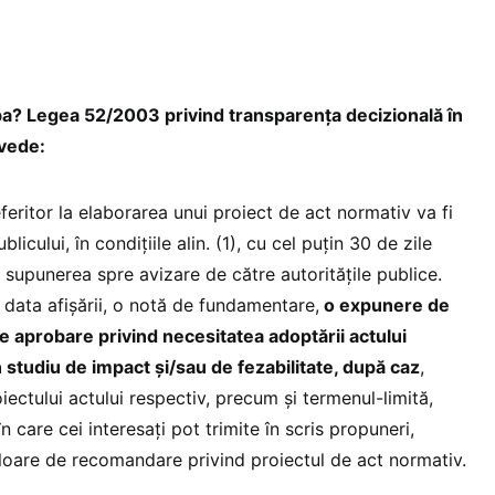
a? Legea 52/2003 privind transparența decizională în
evede:
eferitor la elaborarea unui proiect de act normativ va fi
licului, în condițiile alin. (1), cu cel puțin 30 de zile
 supunerea spre avizare de către autoritățile publice.
 data afișării, o notă de fundamentare,
o expunere de
e aprobare privind necesitatea adoptării actului
studiu de impact și/sau de fezabilitate, după caz
,
iectului actului respectiv, precum și termenul-limită,
n care cei interesați pot trimite în scris propuneri,
valoare de recomandare privind proiectul de act normativ.