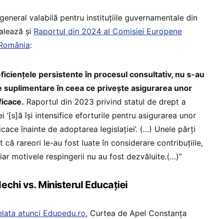
eneral valabilă pentru instituțiile guvernamentale din
alează și
Raportul din 2024 al Comisiei Europene
n România
:
iciențele persistente în procesul consultativ, nu s-au
 suplimentare în ceea ce privește asigurarea unor
ficace.
Raportul din 2023 privind statul de drept a
[s]ă își intensifice eforturile pentru asigurarea unor
icace înainte de adoptarea legislației’. (…) Unele părți
t că rareori le-au fost luate în considerare contribuțiile,
iar motivele respingerii nu au fost dezvăluite.(…)”
chi vs. Ministerul Educației
lata atunci Edupedu.ro
, Curtea de Apel Constanța