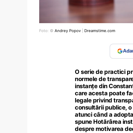
Foto: ©
Andrey Popov
|
Dreamstime.com
Adau
O serie de practici pr
normele de transpare
instanțe din Constanț
care acesta poate fac
legale privind transp
consultării publice, 
atunci când a adoptat
spune Hotărârea inst
despre motivarea dec