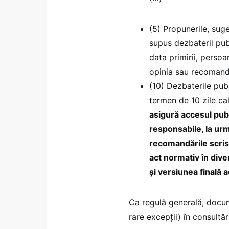
(5) Propunerile, suge
supus dezbaterii pub
data primirii, perso
opinia sau recomand
(10) Dezbaterile pub
termen de 10 zile ca
asigură accesul publi
responsabile, la ur
recomandările scrise
act normativ în dive
și versiunea finală 
Ca regulă generală, docum
rare excepții) în consultăr