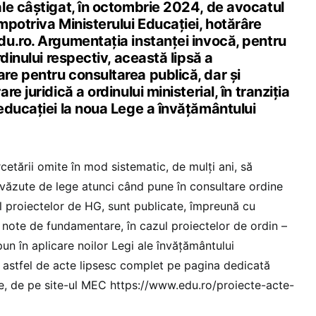
le câștigat, în octombrie 2024, de avocatul
potriva Ministerului Educației, hotărâre
u.ro. Argumentația instanței invocă, pentru
dinului respectiv, această lipsă a
e pentru consultarea publică, dar și
e juridică a ordinului ministerial, în tranziția
educației la noua Lege a învățământului
rcetării omite în mod sistematic, de mulți ani, să
văzute de lege atunci când pune în consultare ordine
ul proiectelor de HG, sunt publicate, împreună cu
i note de fundamentare, în cazul proiectelor de ordin –
pun în aplicare noilor Legi ale învățământului
– astfel de acte lipsesc complet pe pagina dedicată
ale, de pe site-ul MEC https://www.edu.ro/proiecte-acte-