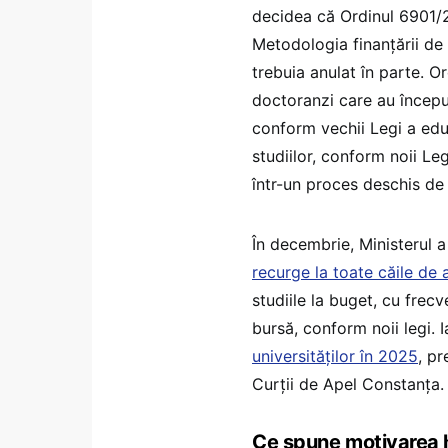
decidea că Ordinul 6901/20
Metodologia finanțării de 
trebuia anulat în parte. O
doctoranzi care au început
conform vechii Legi a educ
studiilor, conform noii Leg
într-un proces deschis de
În decembrie, Ministerul a
recurge la toate căile de a
studiile la buget, cu frec
bursă, conform noii legi. 
universităților în 2025
, pr
Curții de Apel Constanța.
Ce spune motivarea h