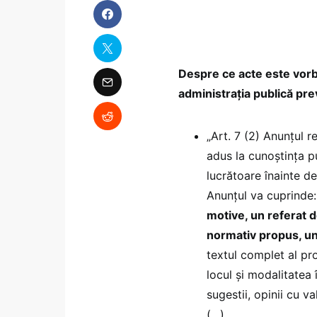
Despre ce acte este vorb
administrația publică pr
„Art. 7 (2) Anunțul r
adus la cunoștința pub
lucrătoare înainte de
Anunțul va cuprinde:
motive, un referat d
normativ propus, un 
textul complet al pro
locul și modalitatea î
sugestii, opinii cu 
(…)