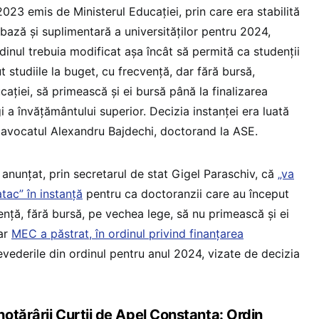
23 emis de Ministerul Educației, prin care era stabilită
bază și suplimentară a universităților pentru 2024,
rdinul trebuia modificat așa încât să permită ca studenții
 studiile la buget, cu frecvență, dar fără bursă,
ației, să primească și ei bursă până la finalizarea
i a învățământului superior. Decizia instanței era luată
 avocatul Alexandru Bajdechi, doctorand la ASE.
 anunțat, prin secretarul de stat Gigel Paraschiv, că
„va
tac” în instanță
pentru ca doctoranzii care au început
vență, fără bursă, pe vechea lege, să nu primească și ei
Iar
MEC a păstrat, în ordinul privind finanțarea
evederile din ordinul pentru anul 2024, vizate de decizia
otărârii Curții de Apel Constanța: Ordin