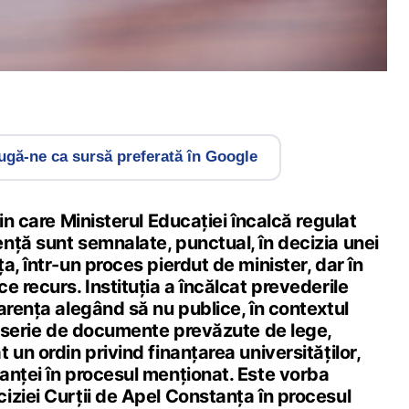
gă-ne ca sursă preferată în Google
in care Ministerul Educației încalcă regulat
nță sunt semnalate, punctual, în decizia unei
a, într-un proces pierdut de minister, dar în
e recurs. Instituția a încălcat prevederile
arența alegând să nu publice, în contextul
o serie de documente prevăzute de lege,
 un ordin privind finanțarea universităților,
anței în procesul menționat. Este vorba
iziei Curții de Apel Constanța în procesul