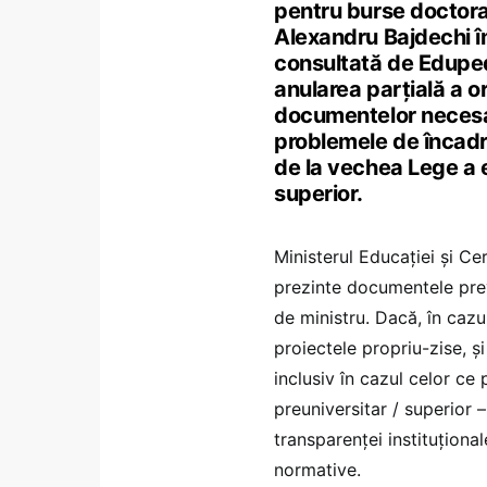
pentru burse doctora
Alexandru Bajdechi îm
consultată de Eduped
anularea parțială a or
documentelor necesar
problemele de încadrar
de la vechea Lege a 
superior.
Ministerul Educației și Ce
prezinte documentele pre
de ministru. Dacă, în caz
proiectele propriu-zise, ș
inclusiv în cazul celor ce 
preuniversitar / superior 
transparenței instituțion
normative.