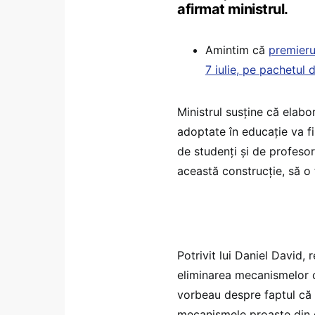
afirmat ministrul.
Amintim că
premieru
7 iulie, pe pachetul 
Ministrul susține că elabo
adoptate în educație va fi
de studenți și de profesori:
această construcție, să o 
Potrivit lui Daniel David,
eliminarea mecanismelor c
vorbeau despre faptul că 
mecanismele proaste din e