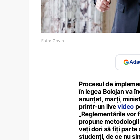
Foto: Gov.ro
Adau
Procesul de implemen
în legea Bolojan va î
anunțat, marți, minist
printr-un live
video
pe
„Reglementările vor f
propune metodologii î
veți dori să fiți parte
studenți, de ce nu sin