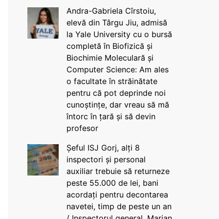
Andra-Gabriela Cîrstoiu,
elevă din Târgu Jiu, admisă
la Yale University cu o bursă
completă în Biofizică și
Biochimie Moleculară și
Computer Science: Am ales
o facultate în străinătate
pentru că pot deprinde noi
cunoștințe, dar vreau să mă
întorc în țară și să devin
profesor
Șeful ISJ Gorj, alți 8
inspectori și personal
auxiliar trebuie să returneze
peste 55.000 de lei, bani
acordați pentru decontarea
navetei, timp de peste un an
/ Inspectorul general, Marian