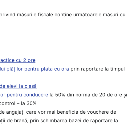
privind măsurile fiscale conține următoarele măsuri cu
actice cu 2 ore
i plăților pentru plata cu ora
prin raportare la timpul
de elevi la clasă
lor pentru conducere
la 50% din norma de 20 de ore și
control – la 30%
de angajați care vor mai beneficia de vouchere de
ții de hrană, prin schimbarea bazei de raportare la