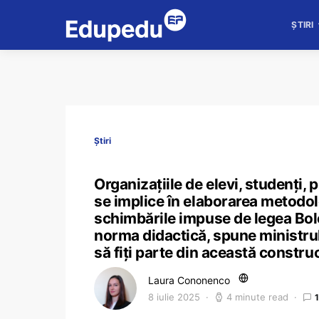
ȘTIRI
Știri
Organizațiile de elevi, studenți, 
se implice în elaborarea metodolo
schimbările impuse de legea Bol
norma didactică, spune ministrul D
să fiți parte din această construc
Laura Cononenco
8 iulie 2025
4 minute read