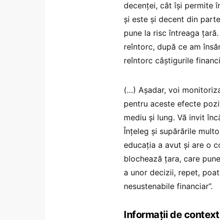
decenței, cât își permite 
și este și decent din part
pune la risc întreaga țară
reîntorc, după ce am însă
reîntorc câștigurile finan
(…) Așadar, voi monitoriz
pentru aceste efecte pozi
mediu și lung. Vă invit î
Înțeleg și supărările mult
educația a avut și are o c
blochează țara, care pune 
a unor decizii, repet, poa
nesustenabile financiar”.
Informații de context