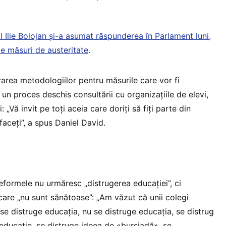
l Ilie Bolojan și-a asumat răspunderea în Parlament luni,
de măsuri de austeritate
.
rarea metodologiilor pentru măsurile care vor fi
 un proces deschis consultării cu organizațiile de elevi,
 „Vă invit pe toți aceia care doriți să fiți parte din
faceți”, a spus Daniel David.
 reformele nu urmăresc „distrugerea educației”, ci
are „nu sunt sănătoase”: „Am văzut că unii colegi
se distruge educația, nu se distruge educația, se distrug
ducație, se distruge ideea de «bursiadă», se