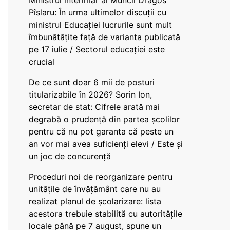
Ministrul interimar al Muncii Dragos
Pîslaru: În urma ultimelor discuții cu
ministrul Educației lucrurile sunt mult
îmbunătățite față de varianta publicată
pe 17 iulie / Sectorul educației este
crucial
De ce sunt doar 6 mii de posturi
titularizabile în 2026? Sorin Ion,
secretar de stat: Cifrele arată mai
degrabă o prudență din partea școlilor
pentru că nu pot garanta că peste un
an vor mai avea suficienți elevi / Este și
un joc de concurență
Proceduri noi de reorganizare pentru
unitățile de învățământ care nu au
realizat planul de școlarizare: lista
acestora trebuie stabilită cu autoritățile
locale până pe 7 august, spune un