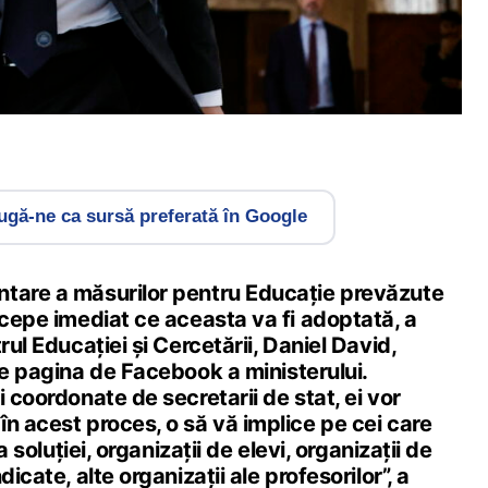
gă-ne ca sursă preferată în Google
tare a măsurilor pentru Educație prevăzute
ncepe imediat ce aceasta va fi adoptată, a
rul Educației și Cercetării, Daniel David,
 pagina de Facebook a ministerului.
i coordonate de secretarii de stat, ei vor
n acest proces, o să vă implice pe cei care
 a soluției, organizații de elevi, organizații de
dicate, alte organizații ale profesorilor”, a