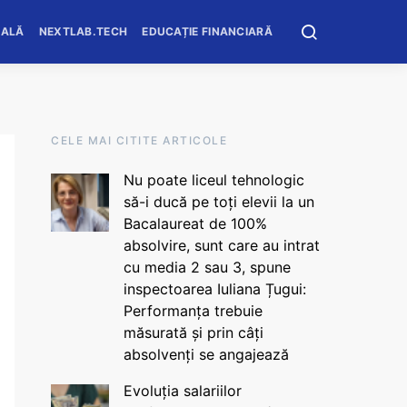
OALĂ
NEXTLAB.TECH
EDUCAȚIE FINANCIARĂ
CELE MAI CITITE ARTICOLE
Nu poate liceul tehnologic
să-i ducă pe toți elevii la un
Bacalaureat de 100%
absolvire, sunt care au intrat
cu media 2 sau 3, spune
inspectoarea Iuliana Țugui:
Performanța trebuie
măsurată și prin câți
absolvenți se angajează
Evoluția salariilor