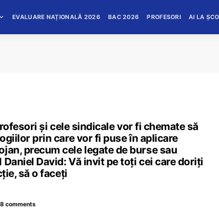
EVALUARE NAȚIONALĂ 2026
BAC 2026
PROFESORI
AI LA ȘC
profesori și cele sindicale vor fi chemate să
giilor prin care vor fi puse în aplicare
ojan, precum cele legate de burse sau
aniel David: Vă invit pe toți cei care doriți
ție, să o faceți
18 comments