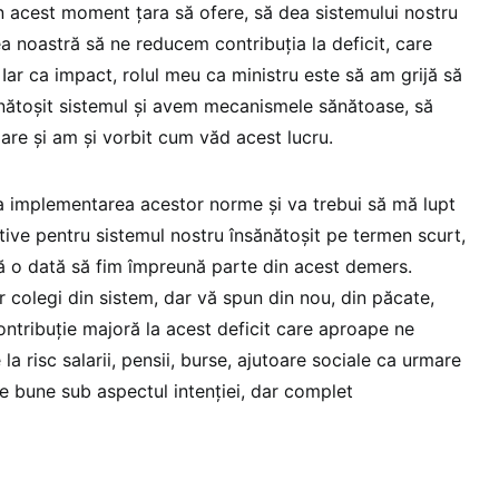
în acest moment țara să ofere, să dea sistemului nostru
ea noastră să ne reducem contribuția la deficit, care
. Iar ca impact, rolul meu ca ministru este să am grijă să
nătoșit sistemul și avem mecanismele sănătoase, să
ciare și am și vorbit cum văd acest lucru.
a implementarea acestor norme și va trebui să mă lupt
tive pentru sistemul nostru însănătoșit pe termen scurt,
ncă o dată să fim împreună parte din acest demers.
or colegi din sistem, dar vă spun din nou, din păcate,
ontribuție majoră la acest deficit care aproape ne
la risc salarii, pensii, burse, ajutoare sociale ca urmare
te bune sub aspectul intenției, dar complet