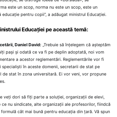
orma este un scop, norma nu este un scop, este un
 educație pentru copii”, a adăugat ministrul Educației.
inistrului Educației pe această temă:
cetării, Daniel David:
„Trebuie să înțelegem că așteptăm
lți pași și odată ce va fi pe deplin adoptată, noi vom
entare a acestor reglementări. Reglementările vor fi
specialiști în aceste domenii, secretarii de stat pe
ul de stat în zona universitară. Ei vor veni, vor propune
es.
 veți dori să fiți parte a soluției, organizații de elevi,
 ce nu sindicate, alte organizații ale profesorilor, fiindcă
o formulă cât mai bună pentru educația din țară. Vă spun