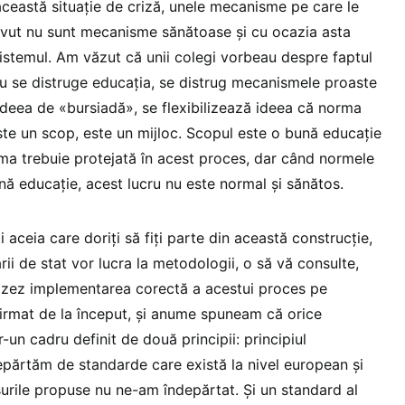
această situație de criză, unele mecanisme pe care le
vut nu sunt mecanisme sănătoase și cu ocazia asta
istemul. Am văzut că unii colegi vorbeau despre faptul
nu se distruge educația, se distrug mecanismele proaste
 ideea de «bursiadă», se flexibilizează ideea că norma
te un scop, este un mijloc. Scopul este o bună educație
rma trebuie protejată în acest proces, dar când normele
nă educație, acest lucru nu este normal și sănătos.
ți aceia care doriți să fiți parte din această construcție,
rii de stat vor lucra la metodologii, o să vă consulte,
rizez implementarea corectă a acestui proces pe
afirmat de la început, și anume spuneam că orice
-un cadru definit de două principii: principiul
ndepărtăm de standarde care există la nivel european și
urile propuse nu ne-am îndepărtat. Și un standard al