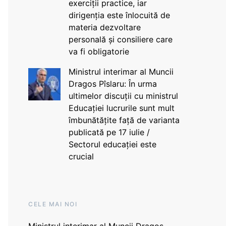
exerciții practice, iar
dirigenția este înlocuită de
materia dezvoltare
personală și consiliere care
va fi obligatorie
Ministrul interimar al Muncii
Dragos Pîslaru: În urma
ultimelor discuții cu ministrul
Educației lucrurile sunt mult
îmbunătățite față de varianta
publicată pe 17 iulie /
Sectorul educației este
crucial
CELE MAI NOI