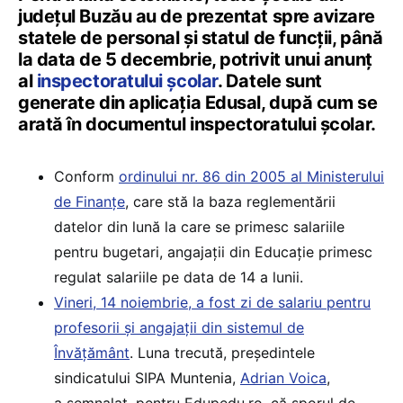
județul Buzău au de prezentat spre avizare
statele de personal și statul de funcții, până
la data de 5 decembrie, potrivit unui anunț
al
inspectoratului școlar
. Datele sunt
generate din aplicația Edusal, după cum se
arată în documentul inspectoratului școlar.
Conform
ordinului nr. 86 din 2005 al Ministerului
de Finanțe
, care stă la baza reglementării
datelor din lună la care se primesc salariile
pentru bugetari, angajații din Educație primesc
regulat salariile pe data de 14 a lunii.
Vineri, 14 noiembrie, a fost zi de salariu pentru
profesorii și angajații din sistemul de
Învățământ
. Luna trecută, președintele
sindicatului SIPA Muntenia,
Adrian Voica
,