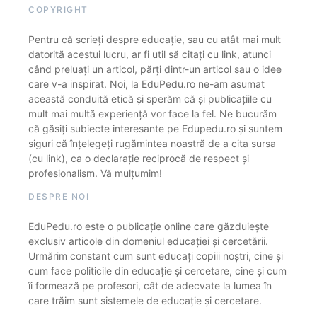
COPYRIGHT
Pentru că scrieți despre educație, sau cu atât mai mult
datorită acestui lucru, ar fi util să citați cu link, atunci
când preluați un articol, părți dintr-un articol sau o idee
care v-a inspirat. Noi, la EduPedu.ro ne-am asumat
această conduită etică și sperăm că și publicațiile cu
mult mai multă experiență vor face la fel. Ne bucurăm
că găsiți subiecte interesante pe Edupedu.ro și suntem
siguri că înțelegeți rugămintea noastră de a cita sursa
(cu link), ca o declarație reciprocă de respect și
profesionalism. Vă mulțumim!
DESPRE NOI
EduPedu.ro este o publicație online care găzduiește
exclusiv articole din domeniul educației și cercetării.
Urmărim constant cum sunt educați copiii noștri, cine și
cum face politicile din educație și cercetare, cine și cum
îi formează pe profesori, cât de adecvate la lumea în
care trăim sunt sistemele de educație și cercetare.