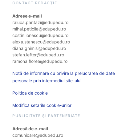
CONTACT REDACȚIE
Adrese e-mail
raluca.pantazi@edupedu.ro
mihai.peticila@edupedu.ro
costin.ionescu@edupedu.ro
alexa.stanescu@edupedu.ro
diana.ghimisi@edupedu.ro
stefan.lefter@edupedu.ro
ramona.florea@edupedu.ro
Notă de informare cu privire la prelucrarea de date
personale prin intermediul site-ului
Politica de cookie
Modifică setarile cookie-urilor
PUBLICITATE ȘI PARTENERIATE
Adresă de e-mail
comunicare@edupedu.ro