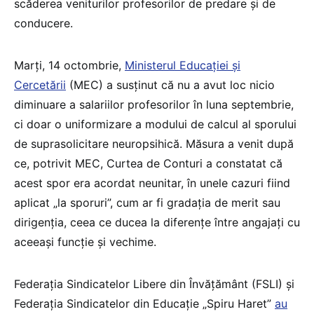
scăderea veniturilor profesorilor de predare și de
conducere.
Marți, 14 octombrie,
Ministerul Educației și
Cercetării
(MEC) a susținut că nu a avut loc nicio
diminuare a salariilor profesorilor în luna septembrie,
ci doar o uniformizare a modului de calcul al sporului
de suprasolicitare neuropsihică. Măsura a venit după
ce, potrivit MEC, Curtea de Conturi a constatat că
acest spor era acordat neunitar, în unele cazuri fiind
aplicat „la sporuri”, cum ar fi gradația de merit sau
dirigenția, ceea ce ducea la diferențe între angajați cu
aceeași funcție și vechime.
Federația Sindicatelor Libere din Învățământ (FSLI) și
Federația Sindicatelor din Educație „Spiru Haret”
au