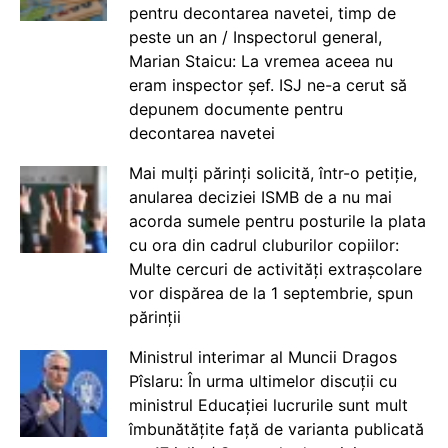
pentru decontarea navetei, timp de
peste un an / Inspectorul general,
Marian Staicu: La vremea aceea nu
eram inspector șef. ISJ ne-a cerut să
depunem documente pentru
decontarea navetei
Mai mulți părinți solicită, într-o petiție,
anularea deciziei ISMB de a nu mai
acorda sumele pentru posturile la plata
cu ora din cadrul cluburilor copiilor:
Multe cercuri de activități extrașcolare
vor dispărea de la 1 septembrie, spun
părinții
Ministrul interimar al Muncii Dragos
Pîslaru: În urma ultimelor discuții cu
ministrul Educației lucrurile sunt mult
îmbunătățite față de varianta publicată