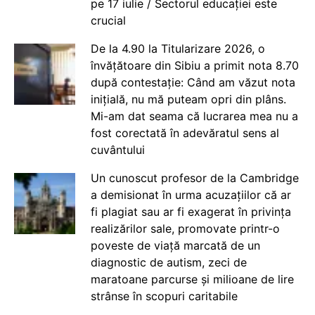
pe 17 iulie / Sectorul educației este
crucial
De la 4.90 la Titularizare 2026, o
învățătoare din Sibiu a primit nota 8.70
după contestație: Când am văzut nota
inițială, nu mă puteam opri din plâns.
Mi-am dat seama că lucrarea mea nu a
fost corectată în adevăratul sens al
cuvântului
Un cunoscut profesor de la Cambridge
a demisionat în urma acuzațiilor că ar
fi plagiat sau ar fi exagerat în privința
realizărilor sale, promovate printr-o
poveste de viață marcată de un
diagnostic de autism, zeci de
maratoane parcurse și milioane de lire
strânse în scopuri caritabile