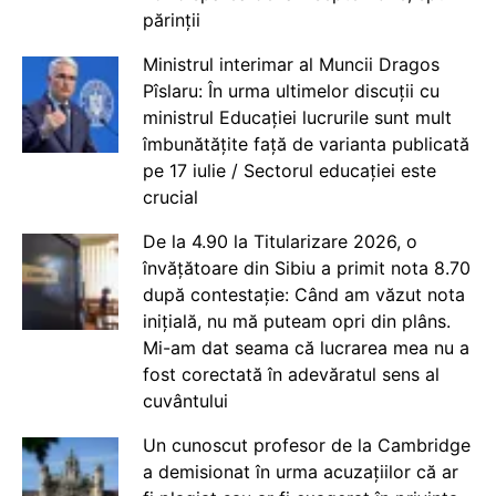
părinții
Ministrul interimar al Muncii Dragos
Pîslaru: În urma ultimelor discuții cu
ministrul Educației lucrurile sunt mult
îmbunătățite față de varianta publicată
pe 17 iulie / Sectorul educației este
crucial
De la 4.90 la Titularizare 2026, o
învățătoare din Sibiu a primit nota 8.70
după contestație: Când am văzut nota
inițială, nu mă puteam opri din plâns.
Mi-am dat seama că lucrarea mea nu a
fost corectată în adevăratul sens al
cuvântului
Un cunoscut profesor de la Cambridge
a demisionat în urma acuzațiilor că ar