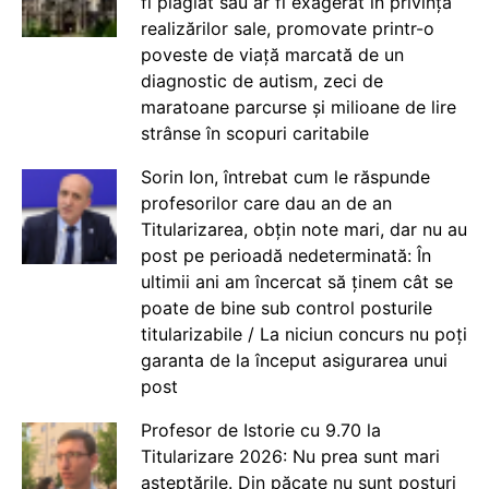
fi plagiat sau ar fi exagerat în privința
realizărilor sale, promovate printr-o
poveste de viață marcată de un
diagnostic de autism, zeci de
maratoane parcurse și milioane de lire
strânse în scopuri caritabile
Sorin Ion, întrebat cum le răspunde
profesorilor care dau an de an
Titularizarea, obțin note mari, dar nu au
post pe perioadă nedeterminată: În
ultimii ani am încercat să ținem cât se
poate de bine sub control posturile
titularizabile / La niciun concurs nu poți
garanta de la început asigurarea unui
post
Profesor de Istorie cu 9.70 la
Titularizare 2026: Nu prea sunt mari
așteptările. Din păcate nu sunt posturi