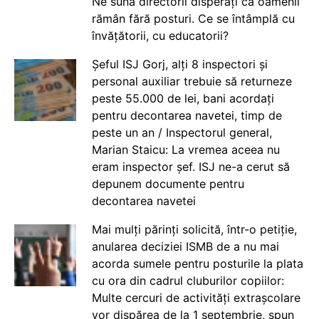
Ne sună directorii disperați că oamenii
rămân fără posturi. Ce se întâmplă cu
învățătorii, cu educatorii?
Șeful ISJ Gorj, alți 8 inspectori și
personal auxiliar trebuie să returneze
peste 55.000 de lei, bani acordați
pentru decontarea navetei, timp de
peste un an / Inspectorul general,
Marian Staicu: La vremea aceea nu
eram inspector șef. ISJ ne-a cerut să
depunem documente pentru
decontarea navetei
Mai mulți părinți solicită, într-o petiție,
anularea deciziei ISMB de a nu mai
acorda sumele pentru posturile la plata
cu ora din cadrul cluburilor copiilor:
Multe cercuri de activități extrașcolare
vor dispărea de la 1 septembrie, spun