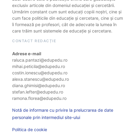
exclusiv articole din domeniul educației și cercetării.
Urmărim constant cum sunt educați copiii noștri, cine și
cum face politicile din educație și cercetare, cine și cum
îi formează pe profesori, cât de adecvate la lumea în
care trăim sunt sistemele de educație și cercetare.
CONTACT REDACȚIE
Adrese e-mail
raluca.pantazi@edupedu.ro
mihai.peticila@edupedu.ro
costin.ionescu@edupedu.ro
alexa.stanescu@edupedu.ro
diana.ghimisi@edupedu.ro
stefan.lefter@edupedu.ro
ramona.florea@edupedu.ro
Notă de informare cu privire la prelucrarea de date
personale prin intermediul site-ului
Politica de cookie