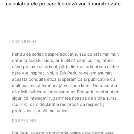
calculatoarele pe care lucrează vor fi monitorizate
COPYRIGHT
Pentru că scrieți despre educație, sau cu atât mai mult
datorită acestui lucru, ar fi util să citați cu link, atunci
când preluați un articol, părți dintr-un articol sau o idee
care v-a inspirat. Noi, la EduPedu.ro ne-am asumat
această conduită etică și sperăm că și publicațiile cu
mult mai multă experiență vor face la fel. Ne bucurăm
că găsiți subiecte interesante pe Edupedu.ro și suntem
siguri că înțelegeți rugămintea noastră de a cita sursa
(cu link), ca o declarație reciprocă de respect și
profesionalism. Vă mulțumim!
DESPRE NOI
EduPedu.ro este o publicație online care găzduiește