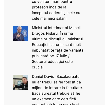
cu venituri mari pentru
profesori încă de la
începutul carierei și cele cu
cele mai mici salarii
Ministrul interimar al Muncii
Dragos Pîslaru: În urma
ultimelor discuții cu ministrul
Educației lucrurile sunt mult
îmbunătățite față de varianta
publicată pe 17 iulie /
Sectorul educației este
crucial
Daniel David: Bacalaureatul
nu ar trebui să fie folosit ca
mijloc de intrare la facultate.
Bacalaureatul trebuie să fie
un examen care certifică
competențele pe care le ai