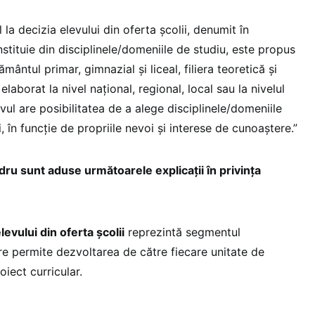
 la decizia elevului din oferta școlii, denumit în
tituie din disciplinele/domeniile de studiu, este propus
ământul primar, gimnazial și liceal, filiera teoretică și
 elaborat la nivel național, regional, local sau la nivelul
evul are posibilitatea de a alege disciplinele/domeniile
i, în funcție de propriile nevoi și interese de cunoaștere.”
dru sunt aduse următoarele explicații în privința
levului din oferta școlii
reprezintă segmentul
re permite dezvoltarea de către fiecare unitate de
oiect curricular.