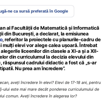
gă-ne ca sursă preferată în Google
an al Facultății de Matematică și Informatică
ii din București, a declarat, la emisiunea
fo
, referitor la proiectele cu planurile-cadru de
i mulți elevi vor alege calea ușoară. Întrebat
legerile liceenilor din clasele a XI-a și a XII-
nelor din curriculumul la decizia elevului din
, răspunsul cadrului didactic a fost că „s-ar
ipatii. Nu prea am încredere”.
an, aveți încredere în elevi? Elevi de 17-18 ani, pentru
ului este mai mare decât ponderea curriculumului de
ului comun. Aveți încredere în alegerea lor?