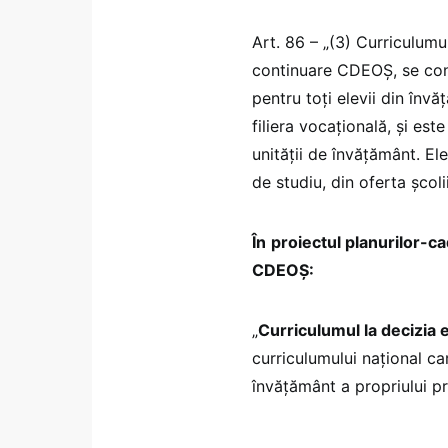
Art. 86 – „(3) Curriculumul
continuare CDEOȘ, se cons
pentru toți elevii din învăț
filiera vocațională, și este
unității de învățământ. El
de studiu, din oferta școli
În
proiectul planurilor-ca
CDEOȘ:
„
Curriculumul la decizia e
curriculumului național ca
învățământ a propriului pr