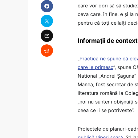
care vor dori să să studi
ceva care, în fine, e și la
pentru că toți ceilalți deci
Informații de context
„
Practica ne spune că elevi
care le primesc
”, spune C
Național „Andrei Șaguna” 
Manea, fost secretar de st
literatura română la Coleg
„noi nu suntem obișnuiți s
ceea ce li se potrivește”.
Proiectele de planuri-cad
publică vineri seară
, 31 i