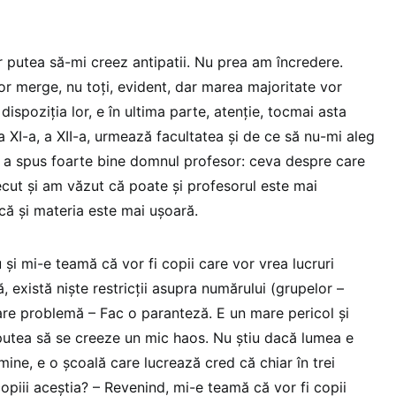
r putea să-mi creez antipatii. Nu prea am încredere.
vor merge, nu toți, evident, dar marea majoritate vor
dispoziția lor, e în ultima parte, atenție, tocmai asta
a XI-a, a XII-a, urmează facultatea și de ce să nu-mi aleg
 a spus foarte bine domnul profesor: ceva despre care
recut și am văzut că poate și profesorul este mai
 că și materia este mai ușoară.
și mi-e teamă că vor fi copii care vor vrea lucruri
tă, există niște restricții asupra numărului (grupelor –
mare problemă – Fac o paranteză. E un mare pericol și
 putea să se creeze un mic haos. Nu știu dacă lumea e
ine, e o școală care lucrează cred că chiar în trei
opiii aceștia? – Revenind, mi-e teamă că vor fi copii