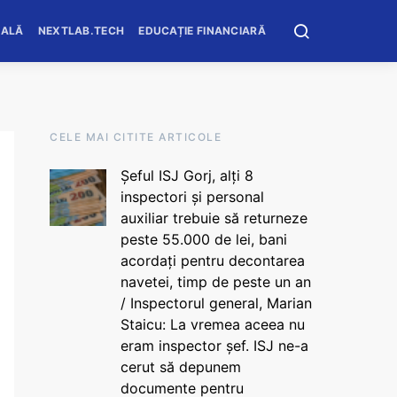
OALĂ
NEXTLAB.TECH
EDUCAȚIE FINANCIARĂ
CELE MAI CITITE ARTICOLE
Șeful ISJ Gorj, alți 8
inspectori și personal
auxiliar trebuie să returneze
peste 55.000 de lei, bani
acordați pentru decontarea
navetei, timp de peste un an
/ Inspectorul general, Marian
Staicu: La vremea aceea nu
eram inspector șef. ISJ ne-a
cerut să depunem
documente pentru