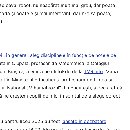
eze ceva, repet, nu neapărat mult mai greu, dar poate
 modă și poate e și mai interesant, dar n-o să poată,
d.
i, în general, aleg disciplinele în funcție de notele pe
ătălin Ciupală, profesor de Matematică la Colegiul
din Brașov, la emisiunea InfoEdu de la
TVR Info
. Maria
at în Ministerul Educației și profesoară de Limba și
iul Național „Mihai Viteazul” din București, a declarat că
ă ne creștem copiii de mici în spiritul de a alege corect
ru pentru liceu 2025 au fost
lansate în dezbatere
anuarie, la ora 18:00. Ele prevăd noile scheme după care