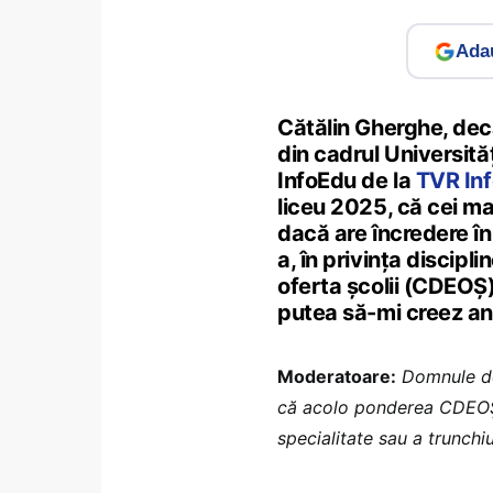
Adau
Cătălin Gherghe, dec
din cadrul Universităț
InfoEdu de la
TVR In
liceu 2025, că cei ma
dacă are încredere în a
a, în privința discipli
oferta școlii (CDEOȘ)
putea să-mi creez ant
Moderatoare:
Domnule dec
că acolo ponderea CDEOȘ-
specialitate sau a trunchi