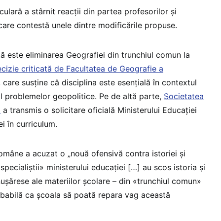
ulară a stârnit reacții din partea profesorilor și
, care contestă unele dintre modificările propuse.
 este eliminarea Geografiei din trunchiul comun la
cizie criticată de Facultatea de Geografie a
, care susține că disciplina este esențială în contextul
al problemelor geopolitice​. Pe de altă parte,
Societatea
a
a transmis o solicitare oficială Ministerului Educației
i în curriculum​.
mâne a acuzat o „nouă ofensivă contra istoriei și
pecialiștii» ministerului educației […] au scos istoria și
ușărese ale materiilor școlare – din «trunchiul comun»
robabilă ca școala să poată repara vag această