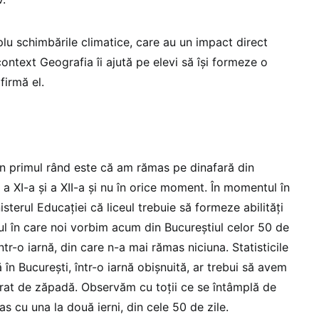
lu schimbările climatice, care au un impact direct
 context Geografia îi ajută pe elevi să își formeze o
firmă el.
 în primul rând este că am rămas pe dinafară din
 a XI-a și a XII-a și nu în orice moment. În momentul în
sterul Educației că liceul trebuie să formeze abilități
ul în care noi vorbim acum din Bucureștiul celor 50 de
tr-o iarnă, din care n-a mai rămas niciuna. Statisticile
 în București, într-o iarnă obișnuită, ar trebui să avem
trat de zăpadă. Observăm cu toții ce se întâmplă de
s cu una la două ierni, din cele 50 de zile.