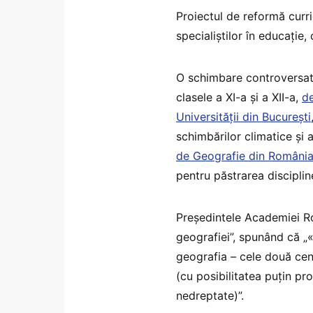
Proiectul de reformă curric
specialiștilor în educație
O schimbare controversată
clasele a XI-a și a XII-a,
de
Universității din București
schimbărilor climatice și 
de Geografie din Români
pentru păstrarea discipline
Președintele Academiei Ro
geografiei”, spunând că „«s
geografia – cele două cen
(cu posibilitatea puțin p
nedreptate)”.