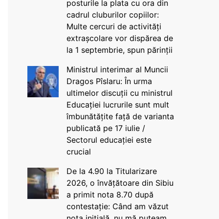
posturile la plata cu ora din
cadrul cluburilor copiilor:
Multe cercuri de activități
extrașcolare vor dispărea de
la 1 septembrie, spun părinții
Ministrul interimar al Muncii
Dragos Pîslaru: În urma
ultimelor discuții cu ministrul
Educației lucrurile sunt mult
îmbunătățite față de varianta
publicată pe 17 iulie /
Sectorul educației este
crucial
De la 4.90 la Titularizare
2026, o învățătoare din Sibiu
a primit nota 8.70 după
contestație: Când am văzut
nota inițială, nu mă puteam