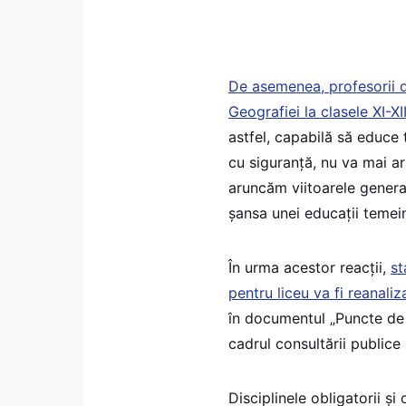
De asemenea, profesorii de
Geografiei la clasele XI-X
astfel, capabilă să educe 
cu siguranță, nu va mai ar
aruncăm viitoarele generați
șansa unei educații temein
În urma acestor reacții,
st
pentru liceu va fi reanaliz
în documentul „Puncte de 
cadrul consultării publice
Disciplinele obligatorii și