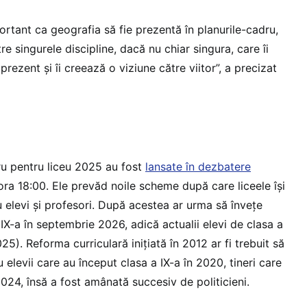
rtant ca geografia să fie prezentă în planurile-cadru,
e singurele discipline, dacă nu chiar singura, care îi
rezent și îi creează o viziune către viitor”, a precizat
ru pentru liceu 2025 au fost
lansate în dezbatere
 ora 18:00. Ele prevăd noile scheme după care liceele își
 elevi și profesori. După acestea ar urma să învețe
a IX-a în septembrie 2026, adică actualii elevi de clasa a
25). Reforma curriculară inițiată în 2012 ar fi trebuit să
 elevii care au început clasa a IX-a în 2020, tineri care
 2024, însă a fost amânată succesiv de politicieni.