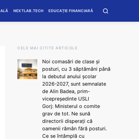
OALĂ
NEXTLAB.TECH
EDUCAȚIE FINANCIARĂ
CELE MAI CITITE ARTICOLE
Noi comasări de clase și
posturi, cu 3 săptămâni până
la debutul anului școlar
2026-2027, sunt semnalate
de Alin Badea, prim-
vicepreședinte USLI
Gorj: Ministerul o comite
grav de tot. Ne sună
directorii disperați că
oamenii rămân fără posturi.
Ce se întâmplă cu