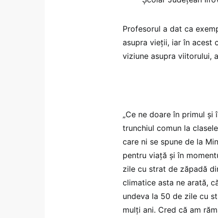
Profesorul a dat ca exemp
asupra vieții, iar în acest
viziune asupra viitorului, a
„Ce ne doare în primul și
trunchiul comun la clasele
care ni se spune de la Mini
pentru viață și în moment
zile cu strat de zăpadă din
climatice asta ne arată, că
undeva la 50 de zile cu s
mulți ani. Cred că am răma