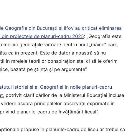
 Geografie din București și Ilfov au criticat eliminarea
II din proiectele de planuri-cadru 2025
: „Geografia este,
temeinic generațiile viitoare pentru noul „mâine” care,
ăta ca în prezent. Este de datoria noastră să nu
i în mrejele teoriilor conspiraționiste, ci să le oferim
ice, bazată pe știință și pe argumente”.
atutul Istoriei și al Geografiei în noile planuri-cadru
at
, potrivit clarificărilor de la Ministerul Educației incluse
vedere asupra principalelor observații exprimate în
 privind planurile-cadru de învățământ liceal”.
 opționale propuse în planurile-cadru de liceu ar trebui sa