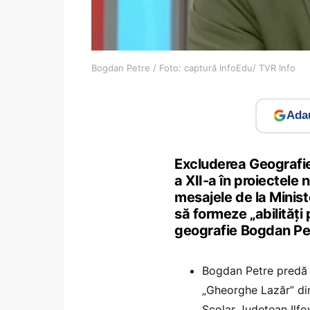
Bogdan Petre / Foto: captură InfoEdu/ TVR Info
Adau
Excluderea Geografiei
a XII-a în proiectele 
mesajele de la Ministe
să formeze „abilități 
geografie Bogdan Pe
Bogdan Petre predă G
„Gheorghe Lazăr” din
Școlar Județean Ilfo