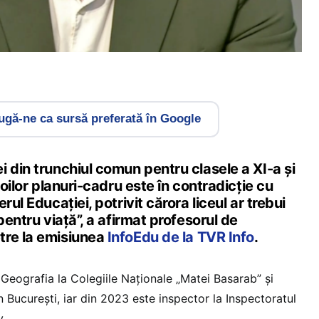
gă-ne ca sursă preferată în Google
 din trunchiul comun pentru clasele a XI-a și
noilor planuri-cadru este în contradicție cu
rul Educației, potrivit cărora liceul ar trebui
pentru viață”, a afirmat profesorul de
tre la emisiunea
InfoEdu de la TVR Info
.
eografia la Colegiile Naționale „Matei Basarab” și
 București, iar din 2023 este inspector la Inspectoratul
v.