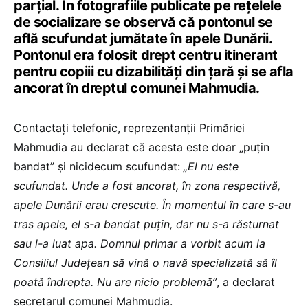
parțial. În fotografiile publicate pe rețelele
de socializare se observă că pontonul se
află scufundat jumătate în apele Dunării.
Pontonul era folosit drept centru itinerant
pentru copiii cu dizabilități din țară și se afla
ancorat în dreptul comunei Mahmudia.
Contactați telefonic, reprezentanții Primăriei
Mahmudia au declarat că acesta este doar „puțin
bandat” și nicidecum scufundat:
„El nu este
scufundat. Unde a fost ancorat, în zona respectivă,
apele Dunării erau crescute. În momentul în care s-au
tras apele, el s-a bandat puțin, dar nu s-a răsturnat
sau l-a luat apa. Domnul primar a vorbit acum la
Consiliul Județean să vină o navă specializată să îl
poată îndrepta. Nu are nicio problemă”
, a declarat
secretarul comunei Mahmudia.