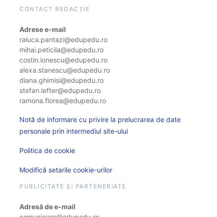
CONTACT REDACȚIE
Adrese e-mail
raluca.pantazi@edupedu.ro
mihai.peticila@edupedu.ro
costin.ionescu@edupedu.ro
alexa.stanescu@edupedu.ro
diana.ghimisi@edupedu.ro
stefan.lefter@edupedu.ro
ramona.florea@edupedu.ro
Notă de informare cu privire la prelucrarea de date
personale prin intermediul site-ului
Politica de cookie
Modifică setarile cookie-urilor
PUBLICITATE ȘI PARTENERIATE
Adresă de e-mail
comunicare@edupedu.ro