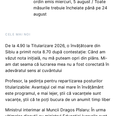
ordin emis miercuri, 5 august / Toate
măsurile trebuie încheiate până pe 24
august
CELE MAI NOI
De la 4.90 la Titularizare 2026, o învățătoare din
Sibiu a primit nota 8.70 după contestație: Când am
văzut nota inițială, nu mă puteam opri din plâns. Mi-
am dat seama că lucrarea mea nu a fost corectată în
adevăratul sens al cuvântului
Profesor, la ședința pentru repartizarea posturilor
titularizabile: Avantajul cel mai mare în învățământ
este programul, e mai lejer, știi că vacanțele sunt
vacanţe, știi că te poți bucura de un anumit timp liber
Ministrul interimar al Muncii Dragos Pîslaru: În urma