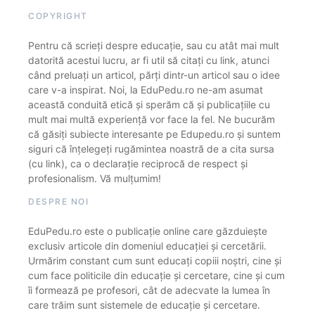
COPYRIGHT
Pentru că scrieți despre educație, sau cu atât mai mult
datorită acestui lucru, ar fi util să citați cu link, atunci
când preluați un articol, părți dintr-un articol sau o idee
care v-a inspirat. Noi, la EduPedu.ro ne-am asumat
această conduită etică și sperăm că și publicațiile cu
mult mai multă experiență vor face la fel. Ne bucurăm
că găsiți subiecte interesante pe Edupedu.ro și suntem
siguri că înțelegeți rugămintea noastră de a cita sursa
(cu link), ca o declarație reciprocă de respect și
profesionalism. Vă mulțumim!
DESPRE NOI
EduPedu.ro este o publicație online care găzduiește
exclusiv articole din domeniul educației și cercetării.
Urmărim constant cum sunt educați copiii noștri, cine și
cum face politicile din educație și cercetare, cine și cum
îi formează pe profesori, cât de adecvate la lumea în
care trăim sunt sistemele de educație și cercetare.