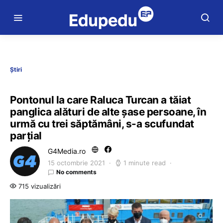
Știri
Pontonul la care Raluca Turcan a tăiat
panglica alături de alte șase persoane, în
urmă cu trei săptămâni, s-a scufundat
parțial
G4Media.ro
15 octombrie 2021
1 minute read
No comments
715 vizualizări