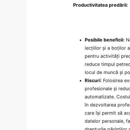
Productivitatea predării:
Posibile beneficii:
No
lecțiilor și a boțilo
pentru activități pr
reduce timpul petrecu
locul de muncă și pot
Riscuri
: Folosirea 
profesionale și reduc
automatizate. Costul
în dezvoltarea profes
care își permit să ac
datelor personale, f
drepturile părinților