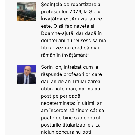
Ședințele de repartizare a
profesorilor 2026, la Sibiu.
Învățătoare: „Am zis iau ce
este. O să fac naveta și
Doamne-ajută, dar dacă în
doi,trei ani nu reușesc să mă
titularizez nu cred că mai
rămân în învățământ”
Sorin Ion, întrebat cum le
răspunde profesorilor care
dau an de an Titularizarea,
obțin note mari, dar nu au
post pe perioadă
nedeterminată: În ultimii ani
am încercat să ținem cât se
poate de bine sub control
posturile titularizabile / La
niciun concurs nu poți