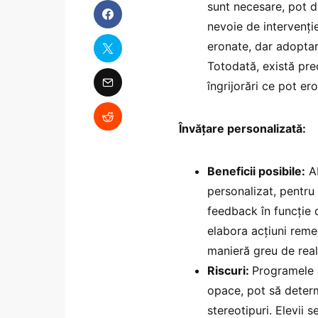
sunt necesare, pot d
nevoie de intervenție.
eronate, dar adoptare
Totodată, există preo
îngrijorări ce pot er
Învățare personalizată:
Beneficii posibile:
AI
personalizat, pentru
feedback în funcție 
elabora acțiuni remed
manieră greu de real
Riscuri:
Programele 
opace, pot să determ
stereotipuri. Elevii 