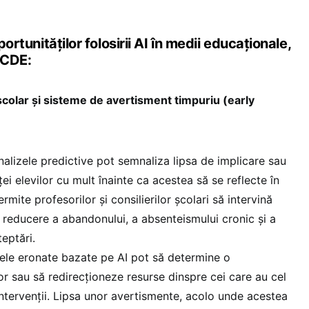
portunităților folosirii AI în medii educaționale,
OCDE:
colar și sisteme de avertisment timpuriu (early
nalizele predictive pot semnaliza lipsa de implicare sau
i elevilor cu mult înainte ca acestea să se reflecte în
rmite profesorilor și consilierilor școlari să intervină
reducere a abandonului, a absenteismului cronic și a
eptări.
le eronate bazate pe AI pot să determine o
or sau să redirecționeze resurse dinspre cei care au cel
ntervenții. Lipsa unor avertismente, acolo unde acestea