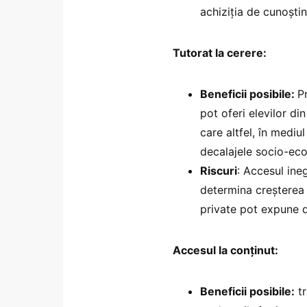
achiziția de cunoști
Tutorat la cerere:
Beneficii posibile:
P
pot oferi elevilor d
care altfel, în mediul
decalajele socio-eco
Riscuri
: Accesul ineg
determina creșterea d
private pot expune d
Accesul la conținut:
Beneficii posibile:
tr