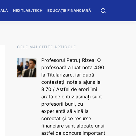
OALĂ
NEXTLAB.TECH
EDUCAȚIE FINANCIARĂ
CELE MAI CITITE ARTICOLE
Profesorul Petruț Rizea: O
profesoară a luat nota 4.90
la Titularizare, iar după
contestații nota a ajuns la
8.70 / Astfel de erori îmi
arată ce entuziasmați sunt
profesorii buni, cu
experiență să vină la
corectat și ce resurse
financiare sunt alocate unui
astfel de concurs important