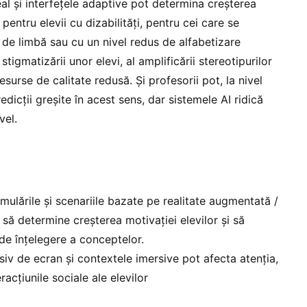
eal și interfețele adaptive pot determina creșterea
 pentru elevii cu dizabilități, pentru cei care se
 de limbă sau cu un nivel redus de alfabetizare
l stigmatizării unor elevi, al amplificării stereotipurilor
resurse de calitate redusă. Și profesorii pot, la nivel
redicții greșite în acest sens, dar sistemele AI ridică
vel.
mulările și scenariile bazate pe realitate augmentată /
t să determine creșterea motivației elevilor și să
de înțelegere a conceptelor.
siv de ecran și contextele imersive pot afecta atenția,
racțiunile sociale ale elevilor