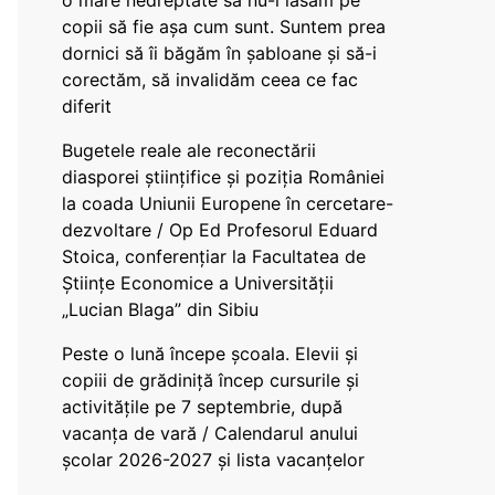
o mare nedreptate să nu-i lăsăm pe
copii să fie așa cum sunt. Suntem prea
dornici să îi băgăm în șabloane și să-i
corectăm, să invalidăm ceea ce fac
diferit
Bugetele reale ale reconectării
diasporei științifice și poziția României
la coada Uniunii Europene în cercetare-
dezvoltare / Op Ed Profesorul Eduard
Stoica, conferențiar la Facultatea de
Științe Economice a Universității
„Lucian Blaga” din Sibiu
Peste o lună începe școala. Elevii și
copiii de grădiniță încep cursurile și
activitățile pe 7 septembrie, după
vacanța de vară / Calendarul anului
școlar 2026-2027 și lista vacanțelor