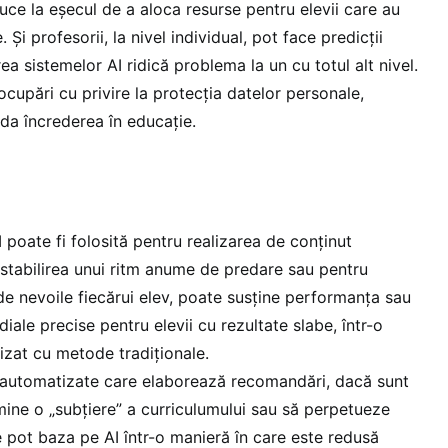
uce la eșecul de a aloca resurse pentru elevii care au
 Și profesorii, la nivel individual, pot face predicții
a sistemelor AI ridică problema la un cu totul alt nivel.
cupări cu privire la protecția datelor personale,
oda încrederea în educație.
 poate fi folosită pentru realizarea de conținut
 stabilirea unui ritm anume de predare sau pentru
de nevoile fiecărui elev, poate susține performanța sau
iale precise pentru elevii cu rezultate slabe, într-o
izat cu metode tradiționale.
automatizate care elaborează recomandări, dacă sunt
ine o „subțiere” a curriculumului sau să perpetueze
se pot baza pe AI într-o manieră în care este redusă