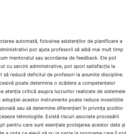
tarea automată, folosirea asistenților de planificare a
r administrativi pot ajuta profesorii să aibă mai mult timp
ecum mentoratul sau acordarea de feedback. Ele pot
t cu sarcini administrative, pot spori satisfacția la
 să reducă deficitul de profesori la anumite discipline.
excesivă poate determina o scădere a competențelor
e atenția critică asupra lucrurilor realizate de sistemele
 adopției acestor instrumente poate reduce investițiile
ională sau să determine diferențieri în privința școlilor
ceseze tehnologiile. Există riscuri asociate procesării
apt pentru care sunt esențiale protejarea acestor date și
 de a opta ca elevii să nu ia parte la programe care îi pot