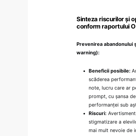
Sinteza riscurilor și o
conform raportului 
Prevenirea abandonului ș
warning):
Beneficii posibile:
A
scăderea performanțe
note, lucru care ar pe
prompt, cu șansa de 
performanței sub așt
Riscuri:
Avertismente
stigmatizare a elevil
mai mult nevoie de i