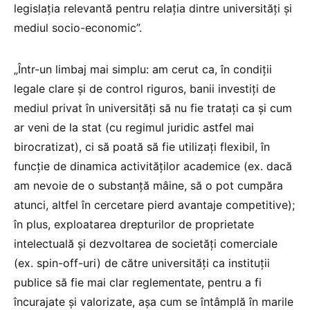
legislația relevantă pentru relația dintre universități și
mediul socio-economic”.
„Într-un limbaj mai simplu: am cerut ca, în condiții
legale clare și de control riguros, banii investiți de
mediul privat în universități să nu fie tratați ca și cum
ar veni de la stat (cu regimul juridic astfel mai
birocratizat), ci să poată să fie utilizați flexibil, în
funcție de dinamica activităților academice (ex. dacă
am nevoie de o substanță mâine, să o pot cumpăra
atunci, altfel în cercetare pierd avantaje competitive);
în plus, exploatarea drepturilor de proprietate
intelectuală și dezvoltarea de societăți comerciale
(ex. spin-off-uri) de către universități ca instituții
publice să fie mai clar reglementate, pentru a fi
încurajate și valorizate, așa cum se întâmplă în marile