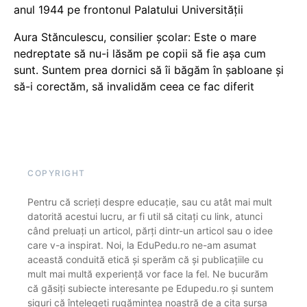
anul 1944 pe frontonul Palatului Universității
Aura Stănculescu, consilier școlar: Este o mare
nedreptate să nu-i lăsăm pe copii să fie așa cum
sunt. Suntem prea dornici să îi băgăm în șabloane și
să-i corectăm, să invalidăm ceea ce fac diferit
COPYRIGHT
Pentru că scrieți despre educație, sau cu atât mai mult
datorită acestui lucru, ar fi util să citați cu link, atunci
când preluați un articol, părți dintr-un articol sau o idee
care v-a inspirat. Noi, la EduPedu.ro ne-am asumat
această conduită etică și sperăm că și publicațiile cu
mult mai multă experiență vor face la fel. Ne bucurăm
că găsiți subiecte interesante pe Edupedu.ro și suntem
siguri că înțelegeți rugămintea noastră de a cita sursa