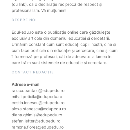
(cu link), ca o declarație reciprocă de respect și
profesionalism. Vă mulțumim!
DESPRE NOI
EduPedu.ro este o publicație online care găzduiește
exclusiv articole din domeniul educației și cercetării.
Urmărim constant cum sunt educați copiii noștri, cine și
cum face politicile din educație și cercetare, cine și cum
îi formează pe profesori, cât de adecvate la lumea în
care trăim sunt sistemele de educație și cercetare.
CONTACT REDACȚIE
Adrese e-mail
raluca.pantazi@edupedu.ro
mihai.peticila@edupedu.ro
costin.ionescu@edupedu.ro
alexa.stanescu@edupedu.ro
diana.ghimisi@edupedu.ro
stefan.lefter@edupedu.ro
ramona.florea@edupedu.ro