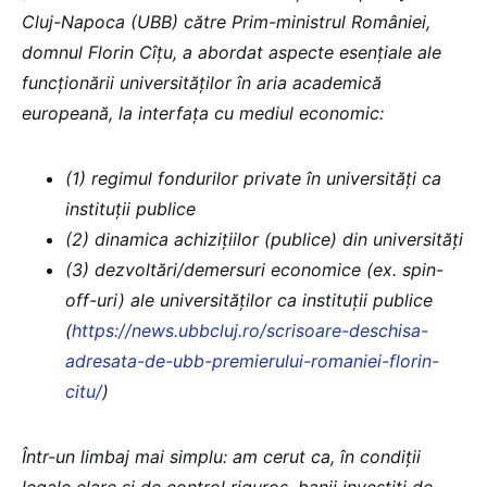
Cluj-Napoca (UBB) către Prim-ministrul României,
domnul Florin Cîțu, a abordat aspecte esențiale ale
funcționării universităților în aria academică
europeană, la interfața cu mediul economic:
(1) regimul fondurilor private în universități ca
instituții publice
(2) dinamica achizițiilor (publice) din universități
(3) dezvoltări/demersuri economice (ex. spin-
off-uri) ale universităților ca instituții publice
(
https://news.ubbcluj.ro/scrisoare-deschisa-
adresata-de-ubb-premierului-romaniei-florin-
citu/
)
Într-un limbaj mai simplu: am cerut ca, în condiții
legale clare și de control riguros, banii investiți de