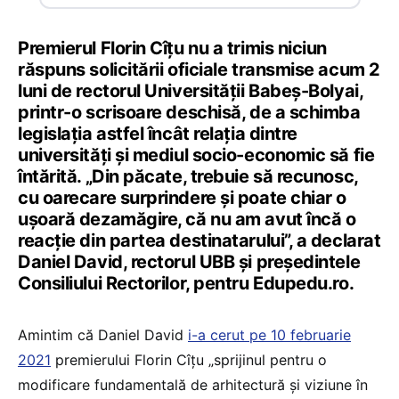
Premierul Florin Cîțu nu a trimis niciun
răspuns solicitării oficiale transmise acum 2
luni de rectorul Universității Babeș-Bolyai,
printr-o scrisoare deschisă, de a schimba
legislația astfel încât relația dintre
universități și mediul socio-economic să fie
întărită. „Din păcate, trebuie să recunosc,
cu oarecare surprindere și poate chiar o
ușoară dezamăgire, că nu am avut încă o
reacție din partea destinatarului”, a declarat
Daniel David, rectorul UBB și președintele
Consiliului Rectorilor, pentru Edupedu.ro.
Amintim că Daniel David
i-a cerut pe 10 februarie
2021
premierului Florin Cîțu „sprijinul pentru o
modificare fundamentală de arhitectură și viziune în