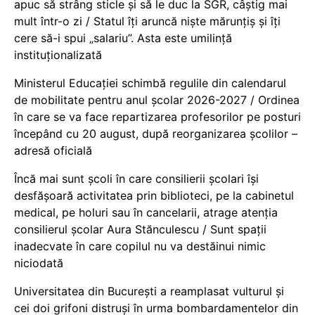
apuc să strâng sticle și să le duc la SGR, câștig mai
mult într-o zi / Statul îți aruncă niște mărunțiș și îți
cere să-i spui „salariu”. Asta este umilință
instituționalizată
Ministerul Educației schimbă regulile din calendarul
de mobilitate pentru anul școlar 2026-2027 / Ordinea
în care se va face repartizarea profesorilor pe posturi
începând cu 20 august, după reorganizarea școlilor –
adresă oficială
Încă mai sunt școli în care consilierii școlari își
desfășoară activitatea prin biblioteci, pe la cabinetul
medical, pe holuri sau în cancelarii, atrage atenția
consilierul școlar Aura Stănculescu / Sunt spații
inadecvate în care copilul nu va destăinui nimic
niciodată
Universitatea din București a reamplasat vulturul și
cei doi grifoni distruși în urma bombardamentelor din