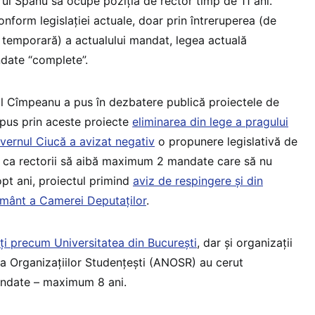
ul Spânu să ocupe poziția de rector timp de 11 ani.
conform legislației actuale, doar prin întreruperea (de
temporară) a actualului mandat, legea actuală
date “complete”.
rul Cîmpeanu a pus în dezbatere publică proiectele de
ropus prin aceste proiecte
eliminarea din lege a pragului
vernul Ciucă a avizat negativ
o propunere legislativă de
i, ca rectorii să aibă maximum 2 mandate care să nu
pt ani, proiectul primind
aviz de respingere și din
ământ a Camerei Deputaților
.
ăți precum Universitatea din București
, dar și organizații
a Organizațiilor Studențești (ANOSR) au cerut
andate – maximum 8 ani.