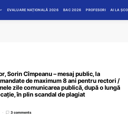
EVALUARE NAȚIONALĂ 2026
BAC 2026
PROFESORI
AI LA ȘC
or, Sorin Cîmpeanu – mesaj public, la
2 mandate de maximum 8 ani pentru rectori /
timele zile comunicarea publică, după o lungă
ație, în plin scandal de plagiat
3 comments