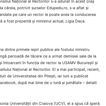
siliul Național al Rectorilor s-a adunat în acest oraș
 căreia, potrivit surselor Edupedu.ro, s-a aflat și
ndate pe care un rector le poate avea la conducerea
ță a fost prezentă și ministrul actual, Ligia Deca.
 dintre primele ieșiri publice ale fostului ministru
ngă perioadă de tăcere ce a urmat demisiei sale de la
și întoarcerii în funcția de rector la USAMV București și
iliului Național al Rectorilor. El a mai participat, recent,
it de Universitatea din Pitești, iar luni a publicat
Facebook, după mai bine de o lună și jumătate – detalii
emonia Universității din Craiova (UCV), el a spus că speră