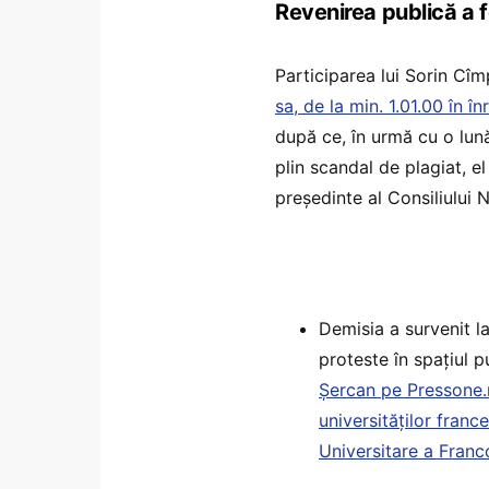
Revenirea publică a f
Participarea lui Sorin Cîm
sa, de la min. 1.01.00 în în
după ce, în urmă cu o lună
plin scandal de plagiat, e
președinte al Consiliului N
Demisia a survenit la
proteste în spațiul 
Șercan pe Pressone.
universităților franc
Universitare a Franc