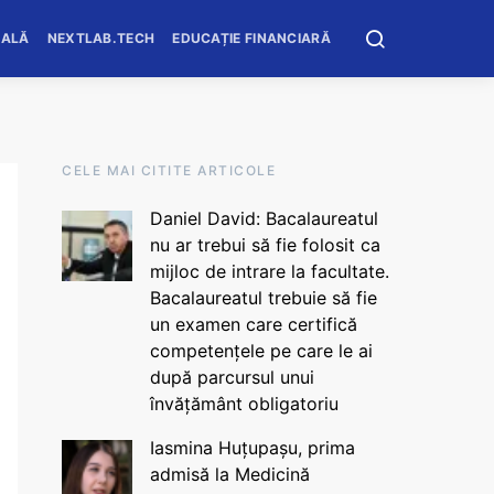
OALĂ
NEXTLAB.TECH
EDUCAȚIE FINANCIARĂ
CELE MAI CITITE ARTICOLE
Daniel David: Bacalaureatul
nu ar trebui să fie folosit ca
mijloc de intrare la facultate.
Bacalaureatul trebuie să fie
un examen care certifică
competențele pe care le ai
după parcursul unui
învățământ obligatoriu
Iasmina Huțupașu, prima
admisă la Medicină