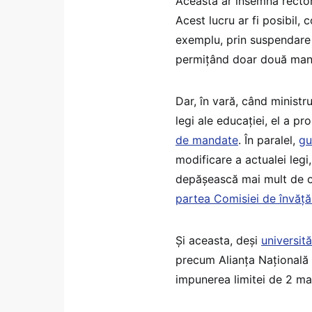
Aceasta ar însemna rector
Acest lucru ar fi posibil, 
exemplu, prin suspendare 
permițând doar două man
Dar, în vară, când minist
legi ale educației, el a p
de mandate
. În paralel,
gu
modificare a actualei leg
depășească mai mult de o
partea Comisiei de învăț
Și aceasta, deși
universit
precum Alianța Națională 
impunerea limitei de 2 m