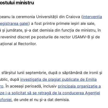
ostului ministru
peanu la ceremonia Universității din Craiova (
intervenția
registrarea galei
) a fost printre primele ieșiri ale sale,
 și jumătate, și-a dat demisia din funcția de ministru, în
l revenind discret pe posturile de rector USAMV-B și de
ațional al Rectorilor.
 sfârșitul lunii septembrie, după o săptămână de ironii și
public, după
investigația de plagiat publicate de Emilia
ro
. În aceeași perioadă, inclusiv
principala organizație a
eze i-a solicitat să se retragă de la conducerea Agenției
ofoniei
, de unde el nu și-a dat demisia.