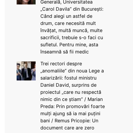
Generală, Universitatea
„Carol Davila” din București:
Când alegi un astfel de
drum, care necesită mult
învățat, multă muncă, multe
sacrificii, trebuie s-o faci cu
sufletul. Pentru mine, asta
înseamnă să fii medic
Trei rectori despre
„anomaliile” din noua Lege a
salarizării: fostul ministru
Daniel David, surprins de
proiectul „care nu respectă
nimic din ce știam” / Marian
Preda: Prin promovări foarte
mulți ajung să ia mai puțini
bani / Remus Pricopie: Un
document care are zero