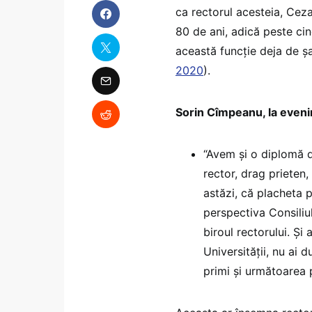
ca rectorul acesteia, Ceza
80 de ani, adică peste cin
această funcție deja de șa
2020
).
Sorin Cîmpeanu, la even
“Avem și o diplomă 
rector, drag prieten
astăzi, că placheta 
perspectiva Consiliul
biroul rectorului. Și
Universității, nu ai 
primi și următoarea 