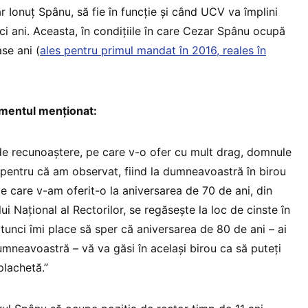
r Ionuț Spânu, să fie în funcție și când UCV va împlini
ci ani. Aceasta, în condițiile în care Cezar Spânu ocupă
se ani (
ales pentru primul mandat în 2016, reales în
imentul menționat:
de recunoaștere, pe care v-o ofer cu mult drag, domnule
, pentru că am observat, fiind la dumneavoastră în birou
pe care v-am oferit-o la aniversarea de 70 de ani, din
ui Național al Rectorilor, se regăsește la loc de cinste în
 atunci îmi place să sper că aniversarea de 80 de ani – ai
dumneavoastră – vă va găsi în același birou ca să puteți
plachetă.”