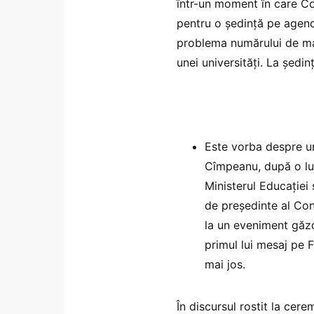
într-un moment în care Con
pentru o ședință pe agenda
problema numărului de ma
unei universități. La ședin
Este vorba despre una
Cîmpeanu, după o lu
Ministerul Educației 
de președinte al Cons
la un eveniment găzdu
primul lui mesaj pe 
mai jos.
În discursul rostit la cer