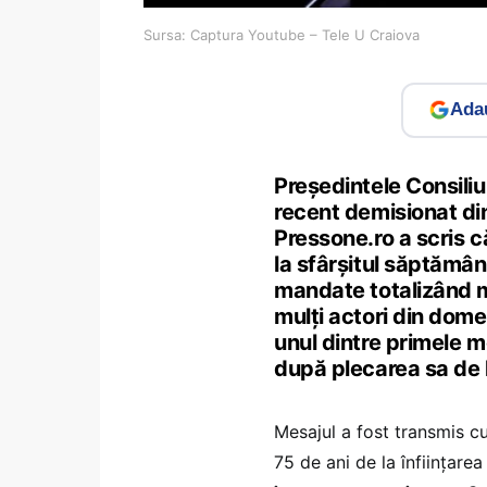
Sursa: Captura Youtube – Tele U Craiova
Adau
Președintele Consiliu
recent demisionat din
Pressone.ro a scris că
la sfârșitul săptămân
mandate totalizând m
mulți actori din dome
unul dintre primele 
după plecarea sa de l
Mesajul a fost transmis cu
75 de ani de la înființarea