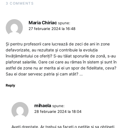
3 COMMENTS
Maria Chiriac
spune:
27 februarie 2024 la 16:48
Și pentru profesorii care lucrează de zeci de ani in zone
defavorizate, au rezultate și contribuie la evoluția
învățământului ce oferiți? S-au tăiat sporurile de zonă, s-au
plafonat salariile. Oare cei care au rămas în sistem și sunt în
astfel de zone nu ar merita ai ei un spor de fidelitate, ceva?
Sau ei doar servesc patria și cam atât? …
Reply
mihaela
spune:
28 februarie 2024 la 18:04
Aveti dreptate. Ar trebui sa faceti o petitie si sa obtineti