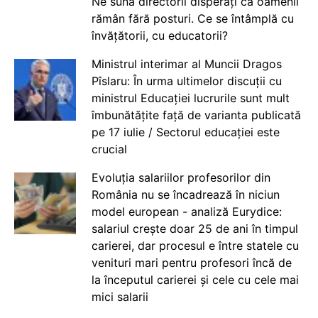
Ne sună directorii disperați că oamenii
rămân fără posturi. Ce se întâmplă cu
învățătorii, cu educatorii?
Ministrul interimar al Muncii Dragos
Pîslaru: În urma ultimelor discuții cu
ministrul Educației lucrurile sunt mult
îmbunătățite față de varianta publicată
pe 17 iulie / Sectorul educației este
crucial
Evoluția salariilor profesorilor din
România nu se încadrează în niciun
model european - analiză Eurydice:
salariul crește doar 25 de ani în timpul
carierei, dar procesul e între statele cu
venituri mari pentru profesori încă de
la începutul carierei și cele cu cele mai
mici salarii