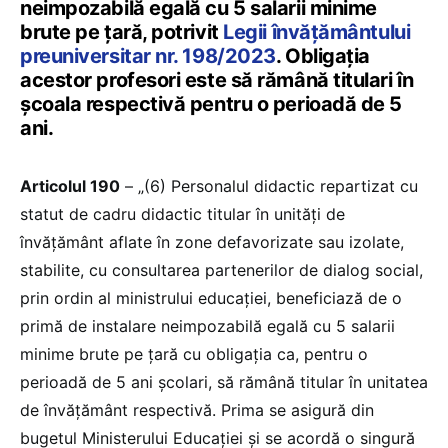
neimpozabilă egală cu 5 salarii minime
brute pe țară, potrivit
Legii învățământului
preuniversitar nr. 198/2023
. Obligația
acestor profesori este să rămână titulari în
școala respectivă pentru o perioadă de 5
ani.
Articolul 190
– „(6) Personalul didactic repartizat cu
statut de cadru didactic titular în unități de
învățământ aflate în zone defavorizate sau izolate,
stabilite, cu consultarea partenerilor de dialog social,
prin ordin al ministrului educației, beneficiază de o
primă de instalare neimpozabilă egală cu 5 salarii
minime brute pe țară cu obligația ca, pentru o
perioadă de 5 ani școlari, să rămână titular în unitatea
de învățământ respectivă. Prima se asigură din
bugetul Ministerului Educației și se acordă o singură