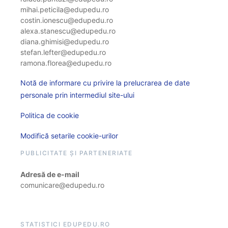
mihai.peticila@edupedu.ro
costin.ionescu@edupedu.ro
alexa.stanescu@edupedu.ro
diana.ghimisi@edupedu.ro
stefan.lefter@edupedu.ro
ramona.florea@edupedu.ro
Notă de informare cu privire la prelucrarea de date
personale prin intermediul site-ului
Politica de cookie
Modifică setarile cookie-urilor
PUBLICITATE ȘI PARTENERIATE
Adresă de e-mail
comunicare@edupedu.ro
STATISTICI EDUPEDU.RO