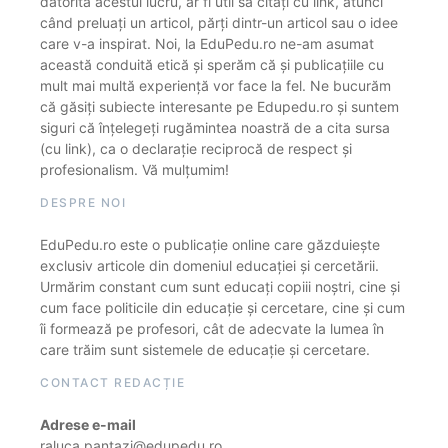
datorită acestui lucru, ar fi util să citați cu link, atunci
când preluați un articol, părți dintr-un articol sau o idee
care v-a inspirat. Noi, la EduPedu.ro ne-am asumat
această conduită etică și sperăm că și publicațiile cu
mult mai multă experiență vor face la fel. Ne bucurăm
că găsiți subiecte interesante pe Edupedu.ro și suntem
siguri că înțelegeți rugămintea noastră de a cita sursa
(cu link), ca o declarație reciprocă de respect și
profesionalism. Vă mulțumim!
DESPRE NOI
EduPedu.ro este o publicație online care găzduiește
exclusiv articole din domeniul educației și cercetării.
Urmărim constant cum sunt educați copiii noștri, cine și
cum face politicile din educație și cercetare, cine și cum
îi formează pe profesori, cât de adecvate la lumea în
care trăim sunt sistemele de educație și cercetare.
CONTACT REDACȚIE
Adrese e-mail
raluca.pantazi@edupedu.ro