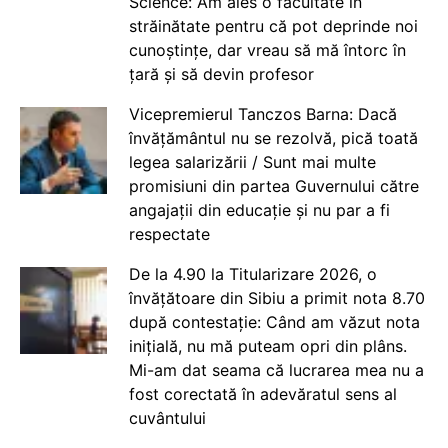
Science: Am ales o facultate în
străinătate pentru că pot deprinde noi
cunoștințe, dar vreau să mă întorc în
țară și să devin profesor
Vicepremierul Tanczos Barna: Dacă
învățământul nu se rezolvă, pică toată
legea salarizării / Sunt mai multe
promisiuni din partea Guvernului către
angajații din educație și nu par a fi
respectate
De la 4.90 la Titularizare 2026, o
învățătoare din Sibiu a primit nota 8.70
după contestație: Când am văzut nota
inițială, nu mă puteam opri din plâns.
Mi-am dat seama că lucrarea mea nu a
fost corectată în adevăratul sens al
cuvântului