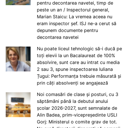
pentru decontarea navetei, timp de
peste un an / Inspectorul general,
Marian Staicu: La vremea aceea nu
eram inspector șef. ISJ ne-a cerut să
depunem documente pentru
decontarea navetei
Nu poate liceul tehnologic să-i ducă pe
toți elevii la un Bacalaureat de 100%
absolvire, sunt care au intrat cu media
2 sau 3, spune inspectoarea Iuliana
Țugui: Performanța trebuie măsurată și
prin câți absolvenți se angajează
Noi comasări de clase și posturi, cu 3
săptămâni până la debutul anului
școlar 2026-2027, sunt semnalate de
Alin Badea, prim-vicepreședinte USLI
Gorj: Ministerul o comite grav de tot.