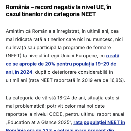
România – record negativ la nivel UE, în
cazul tinerilor din categoria NEET
Amintim că România a înregistrat, în ultimii ani, cea
mai ridicată rată a tinerilor care nici nu muncesc, nici
nu învață sau participă la programe de formare
(NEET) la nivelul întregii Uniuni Europene, cu
o rată
ce se apropie de 20% pentru populația 19-29 de
ani, în 2024
, după o deteriorare considerabilă în
ultimii ani (rata NEET raportată în 2019 era de 16,8%).
La categoria de vârstă 18-24 de ani, situația este și
mai problematică: potrivit celor mai noi date
raportate la nivelul OCDE, pentru ultimul raport anual
„Education at a Glance 2025”,
rata populației NEET în
România era de 22% – cel mai mare procent din