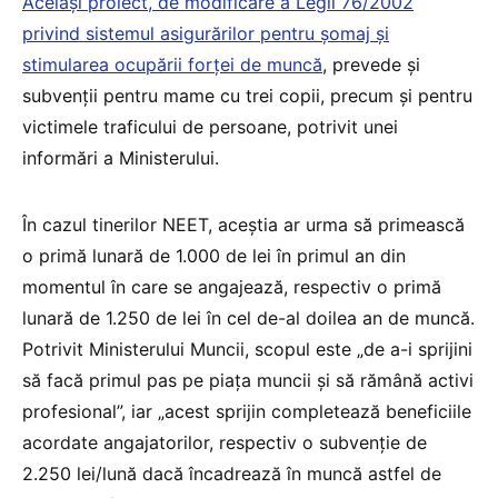
Același proiect, de modificare a Legii 76/2002
privind sistemul asigurărilor pentru șomaj și
stimularea ocupării forței de muncă
, prevede și
subvenții pentru mame cu trei copii, precum și pentru
victimele traficului de persoane, potrivit unei
informări a Ministerului.
În cazul tinerilor NEET, aceștia ar urma să primească
o primă lunară de 1.000 de lei în primul an din
momentul în care se angajează, respectiv o primă
lunară de 1.250 de lei în cel de-al doilea an de muncă.
Potrivit Ministerului Muncii, scopul este „de a-i sprijini
să facă primul pas pe piața muncii și să rămână activi
profesional”, iar „acest sprijin completează beneficiile
acordate angajatorilor, respectiv o subvenție de
2.250 lei/lună dacă încadrează în muncă astfel de