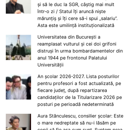
și să le duc la SGR, câștig mai mult
într-o zi / Statul îți aruncă niște
mărunțiș și îți cere să-i spui „salariu”.
Asta este umilință instituționalizată
Universitatea din București a
reamplasat vulturul și cei doi grifoni
distruși în urma bombardamentelor din
anul 1944 pe frontonul Palatului
Universității
An școlar 2026-2027. Lista posturilor
pentru profesori a fost actualizată, pe
fiecare județ, după repartizarea
candidaților de la Titularizare 2026 pe
posturi pe perioadă nedeterminată
Aura Stănculescu, consilier școlar: Este
o mare nedreptate să nu-i lăsăm pe
copii să fie așa cum sunt. Suntem prea