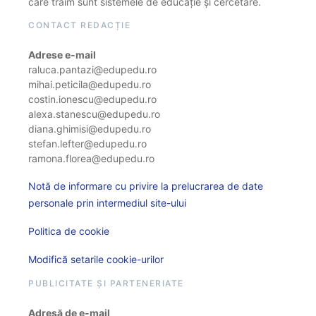
care trăim sunt sistemele de educație și cercetare.
CONTACT REDACȚIE
Adrese e-mail
raluca.pantazi@edupedu.ro
mihai.peticila@edupedu.ro
costin.ionescu@edupedu.ro
alexa.stanescu@edupedu.ro
diana.ghimisi@edupedu.ro
stefan.lefter@edupedu.ro
ramona.florea@edupedu.ro
Notă de informare cu privire la prelucrarea de date
personale prin intermediul site-ului
Politica de cookie
Modifică setarile cookie-urilor
PUBLICITATE ȘI PARTENERIATE
Adresă de e-mail