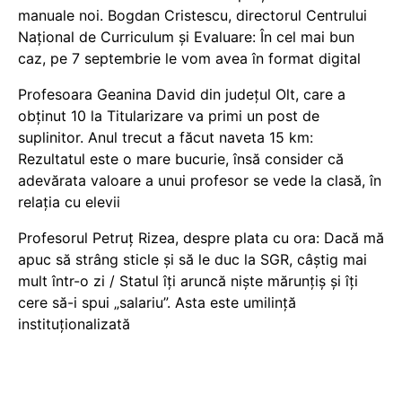
manuale noi. Bogdan Cristescu, directorul Centrului
Național de Curriculum și Evaluare: În cel mai bun
caz, pe 7 septembrie le vom avea în format digital
Profesoara Geanina David din județul Olt, care a
obținut 10 la Titularizare va primi un post de
suplinitor. Anul trecut a făcut naveta 15 km:
Rezultatul este o mare bucurie, însă consider că
adevărata valoare a unui profesor se vede la clasă, în
relația cu elevii
Profesorul Petruț Rizea, despre plata cu ora: Dacă mă
apuc să strâng sticle și să le duc la SGR, câștig mai
mult într-o zi / Statul îți aruncă niște mărunțiș și îți
cere să-i spui „salariu”. Asta este umilință
instituționalizată