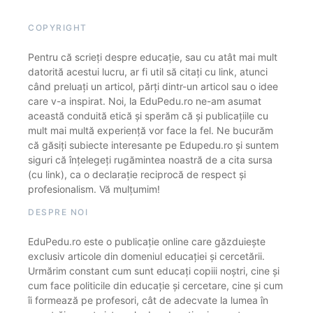
COPYRIGHT
Pentru că scrieți despre educație, sau cu atât mai mult
datorită acestui lucru, ar fi util să citați cu link, atunci
când preluați un articol, părți dintr-un articol sau o idee
care v-a inspirat. Noi, la EduPedu.ro ne-am asumat
această conduită etică și sperăm că și publicațiile cu
mult mai multă experiență vor face la fel. Ne bucurăm
că găsiți subiecte interesante pe Edupedu.ro și suntem
siguri că înțelegeți rugămintea noastră de a cita sursa
(cu link), ca o declarație reciprocă de respect și
profesionalism. Vă mulțumim!
DESPRE NOI
EduPedu.ro este o publicație online care găzduiește
exclusiv articole din domeniul educației și cercetării.
Urmărim constant cum sunt educați copiii noștri, cine și
cum face politicile din educație și cercetare, cine și cum
îi formează pe profesori, cât de adecvate la lumea în