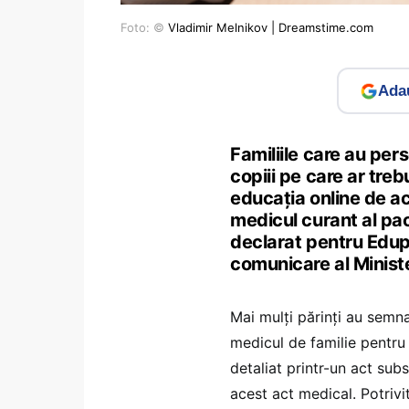
Foto: ©
Vladimir Melnikov | Dreamstime.com
Adau
Familiile care au per
copiii pe care ar treb
educația online de a
medicul curant al pac
declarat pentru Edup
comunicare al Ministe
Mai mulți părinți au semna
medicul de familie pentru
detaliat printr-un act sub
acest act medical. Potrivit