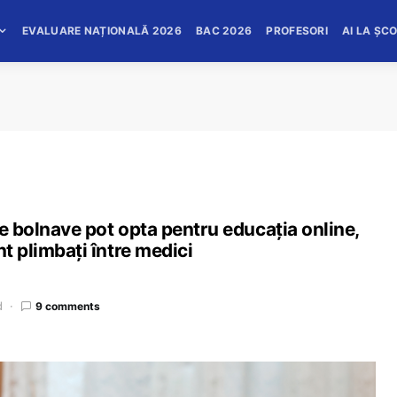
EVALUARE NAȚIONALĂ 2026
BAC 2026
PROFESORI
AI LA ȘC
de bolnave pot opta pentru educația online,
nt plimbați între medici
d
9 comments