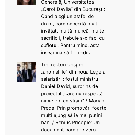
Generală, Universitatea
„Carol Davila” din București:
Când alegi un astfel de
drum, care necesită mult
învățat, multă muncă, multe
sacrificii, trebuie s-o faci cu
sufletul. Pentru mine, asta
înseamnă să fii medic
Trei rectori despre
„anomaliile” din noua Lege a
salarizării: fostul ministru
Daniel David, surprins de
proiectul „care nu respectă
nimic din ce știam” / Marian
Preda: Prin promovări foarte
mulți ajung să ia mai puțini
bani / Remus Pricopie: Un
document care are zero