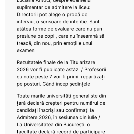
Luciana Antoci, despre examenul
suplimentar de admitere la liceu:
Directorii pot alege o probă de
interviu, o scrisoare de intenție. Sunt
atâtea forme de evaluare care nu pun
presiune pe copii, care nu înseamnă să
treacă, din nou, prin emoțiile unui
examen
Rezultatele finale de la Titularizare
2026 vor fi publicate astăzi / Profesorii
cu note peste 7 vor fi primii repartizați
pe posturi. Când încep ședințele
Toate marile universități generaliste din
țară declară creșteri pentru numărul de
candidați înscriși sau confirmați la
Admitere 2026, în sesiunea din iulie /
La Universitatea din București, o
facultate declară record de participare