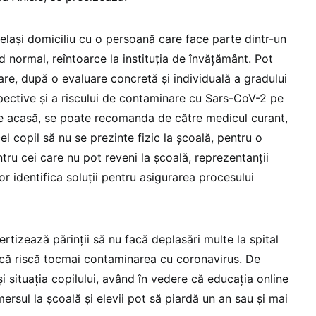
celași domiciliu cu o persoană care face parte dintr-un
d normal, reîntoarce la instituția de învățământ. Pot
are, după o evaluare concretă și individuală a gradului
pective și a riscului de contaminare cu Sars-CoV-2 pe
ce acasă, se poate recomanda de către medicul curant,
el copil să nu se prezinte fizic la școală, pentru o
ru cei care nu pot reveni la școală, reprezentanții
or identifica soluții pentru asigurarea procesului
ertizează părinții să nu facă deplasări multe la spital
ndcă riscă tocmai contaminarea cu coronavirus. De
și situația copilului, având în vedere că educația online
ersul la școală și elevii pot să piardă un an sau și mai