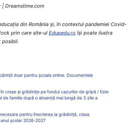
v | Dreamstime.com
 educaţia din România şi, în contextul pandemiei Covid-
stock prin care site-ul
Edupedu.ro
îşi poate ilustra
 posibil.
părinții doar pentru școala online. Documentele
 în creșe și grădinițe pe fondul cazurilor de gripă / Este
ul de familie după o absență mai lungă de 3 zile a
cesare pentru înscrierea la grădiniță, clasa
în anul școlar 2026-2027