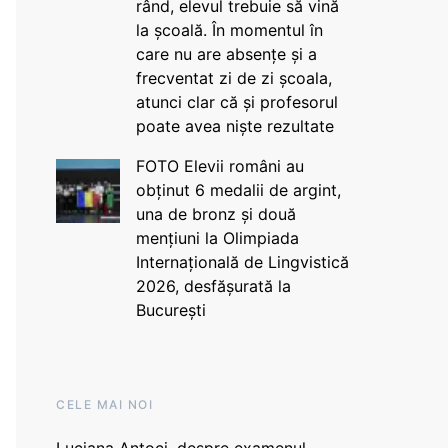
rând, elevul trebuie să vină
la școală. În momentul în
care nu are absențe și a
frecventat zi de zi școala,
atunci clar că și profesorul
poate avea niște rezultate
FOTO Elevii români au
obținut 6 medalii de argint,
una de bronz și două
mențiuni la Olimpiada
Internațională de Lingvistică
2026, desfășurată la
București
CELE MAI NOI