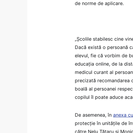
de norme de aplicare.
„Școlile stabilesc cine vine
Dacă există o persoană ca
elevul, fie că vorbim de b
educația online, de la dis
medicul curant al persoane
precizată recomandarea ca
boală al persoanei respec
copilul îl poate aduce aca
De asemenea, în
anexa cu
protecție în unitățile de
către Nelu Tătaru și Monic