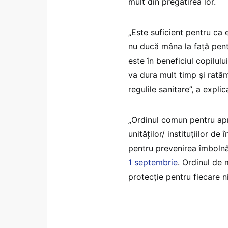
mult din pregătirea lor.
„Este suficient pentru ca 
nu ducă mâna la față pent
este în beneficiul copilulu
va dura mult timp și ratăm
regulile sanitare”, a expl
„Ordinul comun pentru apr
unităților/ instituțiilor d
pentru prevenirea îmbolnă
1 septembrie
. Ordinul de 
protecție pentru fiecare n