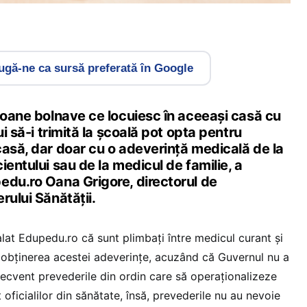
gă-ne ca sursă preferată în Google
soane bolnave ce locuiesc în aceeași casă cu
ui să-i trimită la școală pot opta pentru
casă, dar doar cu o adeverință medicală de la
ientului sau de la medicul de familie, a
edu.ro Oana Grigore, directorul de
rului Sănătății.
lat Edupedu.ro că sunt plimbați între medicul curant și
 obținerea acestei adeverințe, acuzând că Guvernul nu a
secvent prevederile din ordin care să operaționalizeze
 oficialilor din sănătate, însă, prevederile nu au nevoie