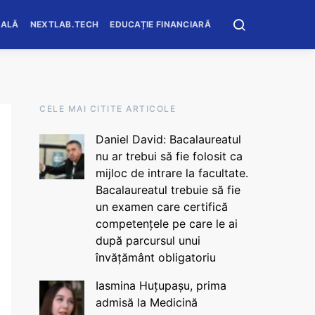
OALĂ
NEXTLAB.TECH
EDUCAȚIE FINANCIARĂ
CELE MAI CITITE ARTICOLE
Daniel David: Bacalaureatul
nu ar trebui să fie folosit ca
mijloc de intrare la facultate.
Bacalaureatul trebuie să fie
un examen care certifică
competențele pe care le ai
după parcursul unui
învățământ obligatoriu
Iasmina Huțupașu, prima
admisă la Medicină