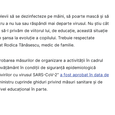
elevii să se dezinfecteze pe mâini, să poarte mască și să
ru a nu lua sau răspândi mai departe virusul. Nu știu cât
i să-l privăm de viitorul lui, de educație, această situație
 șansa la evoluție a copilului. Trebuie respectate
icat Rodica Tănăsescu, medic de familie.
obarea măsurilor de organizare a activității în cadrul
e învățământ în condiții de siguranță epidemiologică
virilor cu virusul SARS-CoV-2”
a fost aprobat în data de
ministru cuprinde ghiduri privind măsuri sanitare și de
ivel educațional în parte.