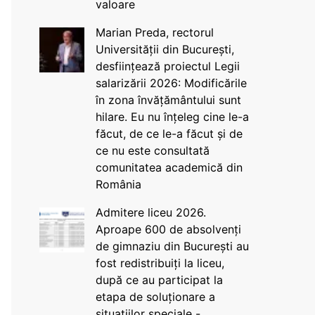
valoare
Marian Preda, rectorul
Universității din București,
desființează proiectul Legii
salarizării 2026: Modificările
în zona învățământului sunt
hilare. Eu nu înțeleg cine le-a
făcut, de ce le-a făcut și de
ce nu este consultată
comunitatea academică din
România
Admitere liceu 2026.
Aproape 600 de absolvenți
de gimnaziu din București au
fost redistribuiți la liceu,
după ce au participat la
etapa de soluționare a
situațiilor speciale -