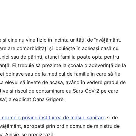
 și cine nu vine fizic în incinta unității de învățământ.
re are comorbidități și locuiește în aceeași casă cu
unici sau de părinți, atunci familia poate opta pentru
tanță. Ei trebuie să prezinte la școală o adeverință de la
i bolnave sau de la medicul de familie în care să fie
 elevul să învețe de acasă, având în vedere gradul de
tive și riscul de contaminare cu Sars-CoV-2 pe care
să”, a explicat Oana Grigore.
 normele privind instituirea de măsuri sanitare
și de
 învățământ, aprobată prin ordin comun de ministru de
a Anisie, se precizează: