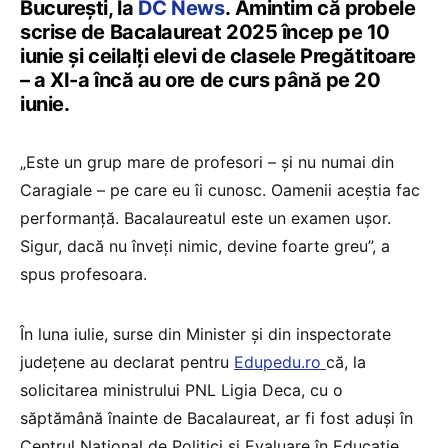
București, la
DC News
. Amintim că probele
scrise de Bacalaureat 2025 încep pe 10
iunie și ceilalți elevi de clasele Pregătitoare
– a XI-a încă au ore de curs până pe 20
iunie.
„Este un grup mare de profesori – și nu numai din
Caragiale – pe care eu îi cunosc. Oamenii aceștia fac
performanță. Bacalaureatul este un examen ușor.
Sigur, dacă nu înveți nimic, devine foarte greu”, a
spus profesoara.
În luna iulie, surse din Minister și din inspectorate
județene au declarat pentru
Edupedu.ro
că, la
solicitarea ministrului PNL Ligia Deca, cu o
săptămână înainte de Bacalaureat, ar fi fost aduși în
Centrul Național de Politici și Evaluare în Educație