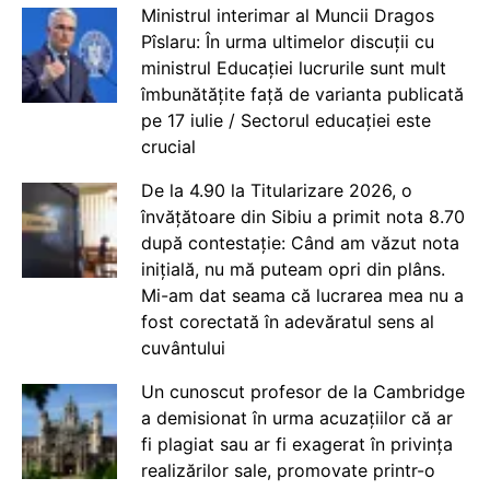
Ministrul interimar al Muncii Dragos
Pîslaru: În urma ultimelor discuții cu
ministrul Educației lucrurile sunt mult
îmbunătățite față de varianta publicată
pe 17 iulie / Sectorul educației este
crucial
De la 4.90 la Titularizare 2026, o
învățătoare din Sibiu a primit nota 8.70
după contestație: Când am văzut nota
inițială, nu mă puteam opri din plâns.
Mi-am dat seama că lucrarea mea nu a
fost corectată în adevăratul sens al
cuvântului
Un cunoscut profesor de la Cambridge
a demisionat în urma acuzațiilor că ar
fi plagiat sau ar fi exagerat în privința
realizărilor sale, promovate printr-o