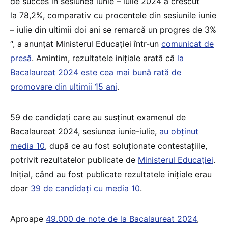
de succes în sesiunea iunie – iulie 2024 a crescut
la 78,2%, comparativ cu procentele din sesiunile iunie
– iulie din ultimii doi ani se remarcă un progres de 3%
“, a anunțat Ministerul Educației într-un
comunicat de
presă
. Amintim, rezultatele inițiale arată că
la
Bacalaureat 2024 este cea mai bună rată de
promovare din ultimii 15 ani
.
59 de candidați care au susținut examenul de
Bacalaureat 2024, sesiunea iunie-iulie,
au obținut
media 10
, după ce au fost soluționate contestațiile,
potrivit rezultatelor publicate de
Ministerul Educației
.
Inițial, când au fost publicate rezultatele inițiale erau
doar
39 de candidați cu media 10
.
Aproape
49.000 de note de la Bacalaureat 2024
,