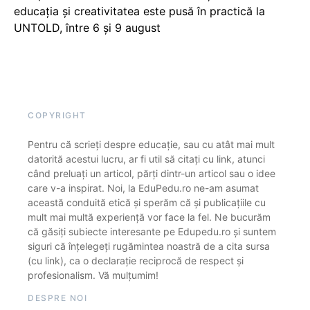
educația și creativitatea este pusă în practică la
UNTOLD, între 6 și 9 august
COPYRIGHT
Pentru că scrieți despre educație, sau cu atât mai mult
datorită acestui lucru, ar fi util să citați cu link, atunci
când preluați un articol, părți dintr-un articol sau o idee
care v-a inspirat. Noi, la EduPedu.ro ne-am asumat
această conduită etică și sperăm că și publicațiile cu
mult mai multă experiență vor face la fel. Ne bucurăm
că găsiți subiecte interesante pe Edupedu.ro și suntem
siguri că înțelegeți rugămintea noastră de a cita sursa
(cu link), ca o declarație reciprocă de respect și
profesionalism. Vă mulțumim!
DESPRE NOI