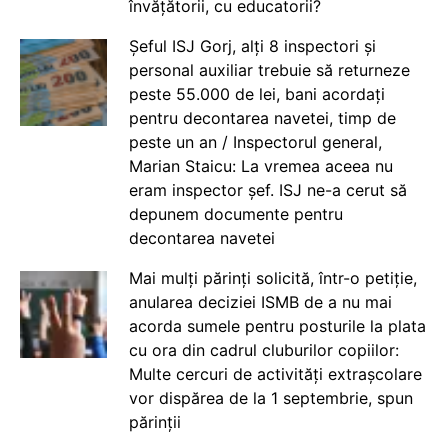
învățătorii, cu educatorii?
Șeful ISJ Gorj, alți 8 inspectori și
personal auxiliar trebuie să returneze
peste 55.000 de lei, bani acordați
pentru decontarea navetei, timp de
peste un an / Inspectorul general,
Marian Staicu: La vremea aceea nu
eram inspector șef. ISJ ne-a cerut să
depunem documente pentru
decontarea navetei
Mai mulți părinți solicită, într-o petiție,
anularea deciziei ISMB de a nu mai
acorda sumele pentru posturile la plata
cu ora din cadrul cluburilor copiilor:
Multe cercuri de activități extrașcolare
vor dispărea de la 1 septembrie, spun
părinții