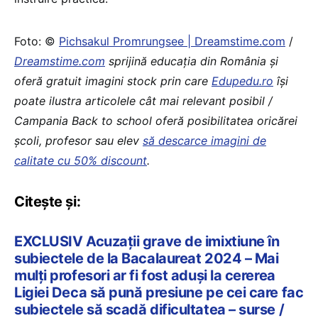
Foto: ©
Pichsakul Promrungsee | Dreamstime.com
/
Dreamstime.com
sprijină educaţia din România şi
oferă gratuit imagini stock prin care
Edupedu.ro
îşi
poate ilustra articolele cât mai relevant posibil /
Campania Back to school oferă posibilitatea oricărei
școli, profesor sau elev
să descarce imagini de
calitate cu 50% discount
.
Citește și:
EXCLUSIV Acuzații grave de imixtiune în
subiectele de la Bacalaureat 2024 – Mai
mulți profesori ar fi fost aduși la cererea
Ligiei Deca să pună presiune pe cei care fac
subiectele să scadă dificultatea – surse /