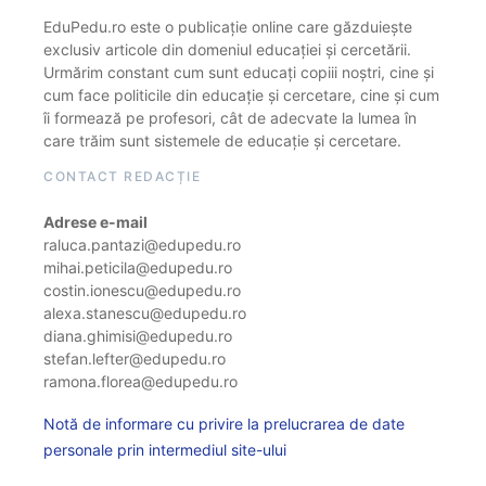
EduPedu.ro este o publicație online care găzduiește
exclusiv articole din domeniul educației și cercetării.
Urmărim constant cum sunt educați copiii noștri, cine și
cum face politicile din educație și cercetare, cine și cum
îi formează pe profesori, cât de adecvate la lumea în
care trăim sunt sistemele de educație și cercetare.
CONTACT REDACȚIE
Adrese e-mail
raluca.pantazi@edupedu.ro
mihai.peticila@edupedu.ro
costin.ionescu@edupedu.ro
alexa.stanescu@edupedu.ro
diana.ghimisi@edupedu.ro
stefan.lefter@edupedu.ro
ramona.florea@edupedu.ro
Notă de informare cu privire la prelucrarea de date
personale prin intermediul site-ului