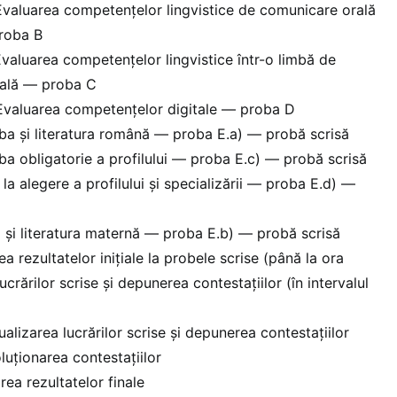
valuarea competențelor lingvistice de comunicare orală
proba B
valuarea competențelor lingvistice într-o limbă de
onală — proba C
Evaluarea competențelor digitale — proba D
ba și literatura română — proba E.a) — probă scrisă
a obligatorie a profilului — proba E.c) — probă scrisă
la alegere a profilului și specializării — proba E.d) —
și literatura maternă — proba E.b) — probă scrisă
ea rezultatelor inițiale la probele scrise (până la ora
ucrărilor scrise și depunerea contestațiilor (în intervalul
alizarea lucrărilor scrise și depunerea contestațiilor
luționarea contestațiilor
rea rezultatelor finale