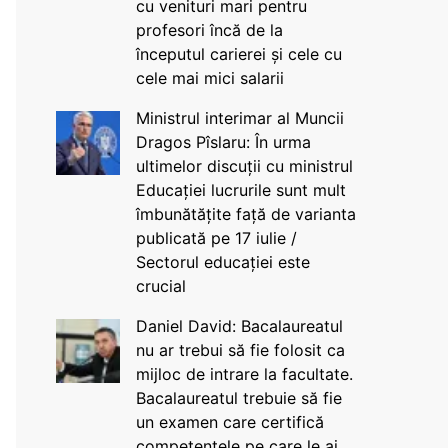
cu venituri mari pentru
profesori încă de la
începutul carierei și cele cu
cele mai mici salarii
Ministrul interimar al Muncii
Dragos Pîslaru: În urma
ultimelor discuții cu ministrul
Educației lucrurile sunt mult
îmbunătățite față de varianta
publicată pe 17 iulie /
Sectorul educației este
crucial
Daniel David: Bacalaureatul
nu ar trebui să fie folosit ca
mijloc de intrare la facultate.
Bacalaureatul trebuie să fie
un examen care certifică
competențele pe care le ai