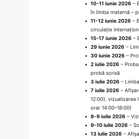
10-11 iunie 2026
– E
în limba maternă – 
11-12 iunie 2026
– E
circulație internați
15-17 iunie 2026
– 
29 iunie 2026
– Lim
30 iunie 2026
– Prob
2 iulie 2026
– Proba 
probă scrisă
3 iulie 2026
– Limba 
7 iulie 2026
– Afișar
12:00), vizualizarea l
orar 14:00–18:00)
8-9 iulie 2026
– Vizu
9-10 iulie 2026
– So
13 iulie 2026
– Afișa