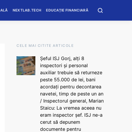
OALĂ
NEXTLAB.TECH
EDUCAȚIE FINANCIARĂ
CELE MAI CITITE ARTICOLE
Șeful ISJ Gorj, alți 8
inspectori și personal
auxiliar trebuie să returneze
peste 55.000 de lei, bani
acordați pentru decontarea
navetei, timp de peste un an
/ Inspectorul general, Marian
Staicu: La vremea aceea nu
eram inspector șef. ISJ ne-a
cerut să depunem
documente pentru