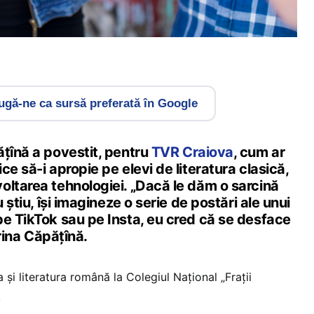
gă-ne ca sursă preferată în Google
ățînă a povestit, pentru
TVR Craiova
, cum ar
ce să-i apropie pe elevi de literatura clasică,
oltarea tehnologiei. „Dacă le dăm o sarcină
u știu, își imagineze o serie de postări ale unui
pe TikTok sau pe Insta, eu cred că se desface
Irina Căpățînă.
și literatura română la Colegiul Național „Frații
.