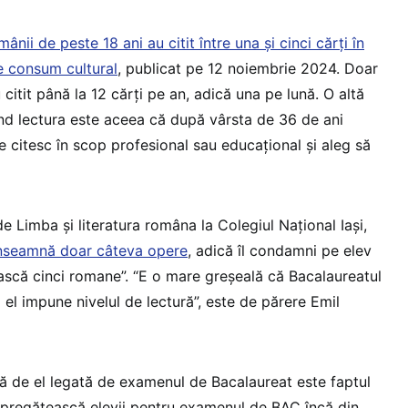
nii de peste 18 ani au citit între una și cinci cărți în
e consum cultural
, publicat pe 12 noiembrie 2024. Doar
citit până la 12 cărți pe an, adică una pe lună. O altă
vind lectura este aceea că după vârsta de 36 de ani
 citesc în scop profesional sau educațional și aleg să
 Limba și literatura româna la Colegiul Naţional Iaşi,
înseamnă doar câteva opere
, adică îl condamni pe elev
ească cinci romane”. “E o mare greșeală că Bacalaureatul
 el impune nivelul de lectură”, este de părere Emil
 de el legată de examenul de Bacalaureat este faptul
ă pregătească elevii pentru examenul de BAC încă din