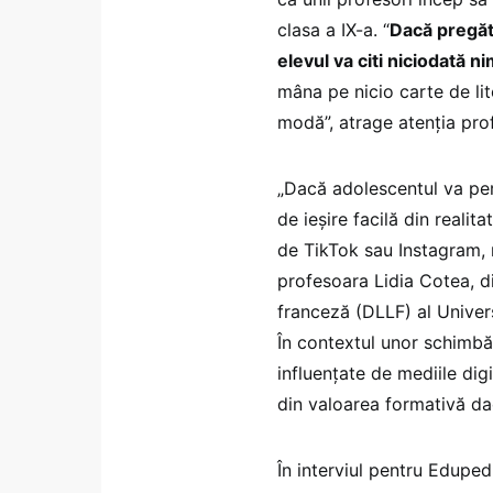
clasa a IX-a. “
Dacă pregăte
elevul va citi niciodată ni
mâna pe nicio carte de lit
modă”, atrage atenția pro
„Dacă adolescentul va per
de ieşire facilă din realita
de TikTok sau Instagram, 
profesoara Lidia Cotea, d
franceză (DLLF) al Univers
În contextul unor schimbări
influențate de mediile digi
din valoarea formativă da
În interviul pentru Eduped