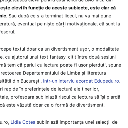
ște elevi în funcție de aceste subiecte, este clar că
mic
. Sau după ce s-a terminat liceul, nu va mai pune
eratură, eventual pe niște cărți motivaționale, că sunt la
fesorul.
cepe textul doar ca un divertisment uşor, o modalitate
te, cu ajutorul unui text fantasy, citit între două sesiuni
mă tem că pariul cu lectura poate fi uşor pierdut”, spune
irectoarea Departamentului de Limba și literatura
ității din București,
într-un interviu acordat Edupedu.ro
.
 rapide în preferințele de lectură ale tinerilor,
tale, profesoara subliniază riscul ca lectura să își piardă
că este văzută doar ca o formă de divertisment.
u.ro,
Lidia Cotea
subliniază importanța unei selecții de