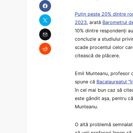
Puțin peste 20% dintre româ
2023
, arată
Barometrul d
10% dintre respondenți au 
concluzie a studiului pri
scade procentul celor care
citească de plăcere.
Emil Munteanu, profesor de
spune că
Bacalaureatul “
în cel mai bun caz să cit
este gândit așa, pentru că
Munteanu.
O altă problemă semnalată
că unii profesori încep s