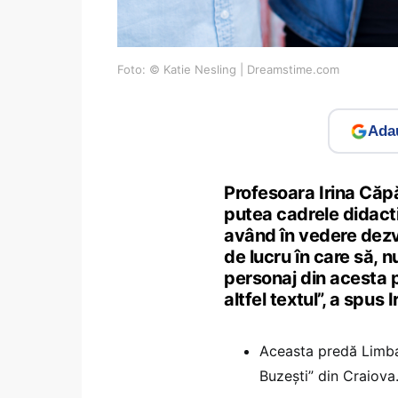
Foto: © Katie Nesling | Dreamstime.com
Adau
Profesoara Irina Căp
putea cadrele didacti
având în vedere dezv
de lucru în care să, n
personaj din acesta 
altfel textul”, a spus 
Aceasta predă Limba 
Buzești” din Craiova