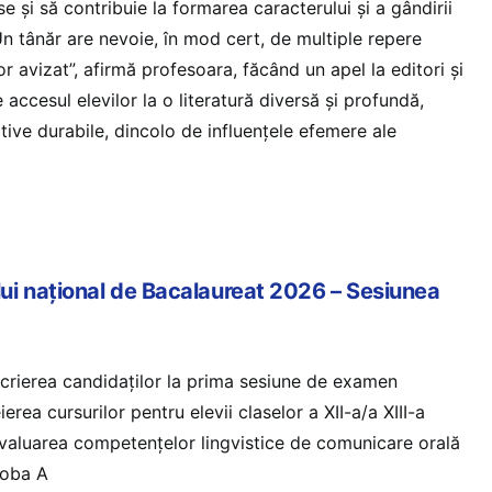
se și să contribuie la formarea caracterului și a gândirii
„Un tânăr are nevoie, în mod cert, de multiple repere
or avizat”, afirmă profesoara, făcând un apel la editori și
 accesul elevilor la o literatură diversă și profundă,
ive durabile, dincolo de influențele efemere ale
i național de Bacalaureat 2026 – Sesiunea
crierea candidaților la prima sesiune de examen
erea cursurilor pentru elevii claselor a XII-a/a XIII-a
valuarea competențelor lingvistice de comunicare orală
roba A