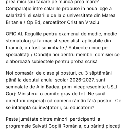
prea mici sau taxare pe muncă prea mare?
Comparație între salariile propuse în noua lege a
salarizării și salariile de la o universitate din Marea
Britanie / Op Ed, cercetător Cristian Vraciu
OFICIAL Regulile pentru examenul de medic, medic
stomatolog și farmacist specialist, aplicabile din
toamnă, au fost schimbate / Subiecte unice pe
specialități / Condiții noi pentru membrii comisiei ce
elaborează subiectele pentru proba scrisă
Noi comasări de clase și posturi, cu 3 săptămâni
până la debutul anului școlar 2026-2027, sunt
semnalate de Alin Badea, prim-vicepreședinte USLI
Gorj: Ministerul o comite grav de tot. Ne sună
directorii disperați că oamenii rămân fără posturi. Ce
se întâmplă cu învățătorii, cu educatorii?
Peste jumătate dintre minorii participanți la
programele Salvați Copiii România, cu părinți plecați