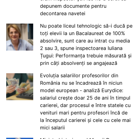
depunem documente pentru
decontarea navetei
Nu poate liceul tehnologic să-i ducă pe
toți elevii la un Bacalaureat de 100%
absolvire, sunt care au intrat cu media
2 sau 3, spune inspectoarea Iuliana
Țugui: Performanța trebuie măsurată și
prin câți absolvenți se angajează
Evoluția salariilor profesorilor din
România nu se încadrează în niciun
model european - analiză Eurydice:
salariul crește doar 25 de ani în timpul
carierei, dar procesul e între statele cu
venituri mari pentru profesori încă de
la începutul carierei și cele cu cele mai
mici salarii