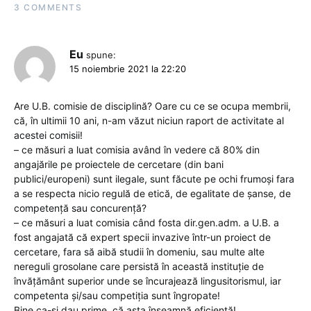
3 COMMENTS
Eu
spune:
15 noiembrie 2021 la 22:20
Are U.B. comisie de disciplină? Oare cu ce se ocupa membrii,
că, în ultimii 10 ani, n-am văzut niciun raport de activitate al
acestei comisii!
– ce măsuri a luat comisia având în vedere că 80% din
angajările pe proiectele de cercetare (din bani
publici/europeni) sunt ilegale, sunt făcute pe ochi frumoși fara
a se respecta nicio regulă de etică, de egalitate de șanse, de
competență sau concurență?
– ce măsuri a luat comisia când fosta dir.gen.adm. a U.B. a
fost angajată că expert specii invazive într-un proiect de
cercetare, fara să aibă studii în domeniu, sau multe alte
nereguli grosolane care persistă în această instituție de
învățământ superior unde se încurajează lingusitorismul, iar
competenta și/sau competiția sunt îngropate!
Bine ca-si dau prime, că asta înseamnă eficientă!