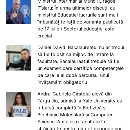
Ministrul interimar al Muncii Dragos
Pîslaru: În urma ultimelor discuții cu
ministrul Educației lucrurile sunt mult
îmbunătățite față de varianta publicată
pe 17 iulie / Sectorul educației este
crucial
Daniel David: Bacalaureatul nu ar trebui
să fie folosit ca mijloc de intrare la
facultate. Bacalaureatul trebuie să fie
un examen care certifică competențele
pe care le ai după parcursul unui
învățământ obligatoriu
Andra-Gabriela Cîrstoiu, elevă din
Târgu Jiu, admisă la Yale University cu
o bursă completă în Biofizică și
Biochimie Moleculară și Computer
Science: Am ales o facultate în
străinătate pentru că pot deprinde noi