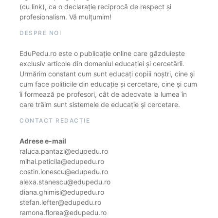
(cu link), ca o declarație reciprocă de respect și
profesionalism. Vă mulțumim!
DESPRE NOI
EduPedu.ro este o publicație online care găzduiește
exclusiv articole din domeniul educației și cercetării.
Urmărim constant cum sunt educați copiii noștri, cine și
cum face politicile din educație și cercetare, cine și cum
îi formează pe profesori, cât de adecvate la lumea în
care trăim sunt sistemele de educație și cercetare.
CONTACT REDACȚIE
Adrese e-mail
raluca.pantazi@edupedu.ro
mihai.peticila@edupedu.ro
costin.ionescu@edupedu.ro
alexa.stanescu@edupedu.ro
diana.ghimisi@edupedu.ro
stefan.lefter@edupedu.ro
ramona.florea@edupedu.ro