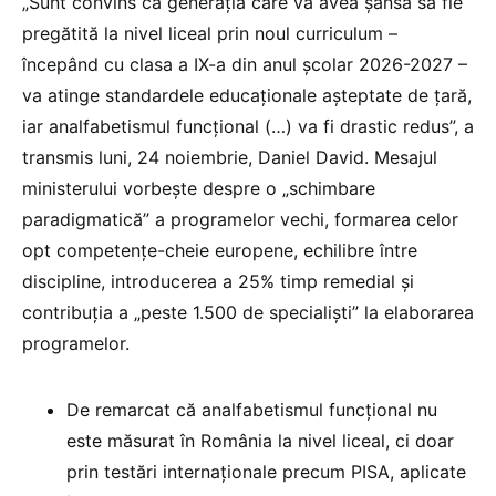
„Sunt convins că generația care va avea șansa să fie
pregătită la nivel liceal prin noul curriculum –
începând cu clasa a IX-a din anul școlar 2026-2027 –
va atinge standardele educaționale așteptate de țară,
iar analfabetismul funcțional (…) va fi drastic redus”, a
transmis luni, 24 noiembrie, Daniel David. Mesajul
ministerului vorbește despre o „schimbare
paradigmatică” a programelor vechi, formarea celor
opt competențe-cheie europene, echilibre între
discipline, introducerea a 25% timp remedial și
contribuția a „peste 1.500 de specialiști” la elaborarea
programelor.
De remarcat că analfabetismul funcțional nu
este măsurat în România la nivel liceal, ci doar
prin testări internaționale precum PISA, aplicate