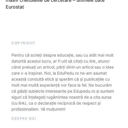
masiv cheltuielile de cercetare – ultimele date
Eurostat
COPYRIGHT
Pentru că scrieți despre educație, sau cu atât mai mult
datorită acestui lucru, ar fi util să citați cu link, atunci
când preluați un articol, părți dintr-un articol sau o idee
care v-a inspirat. Noi, la EduPedu.ro ne-am asumat
această conduită etică și sperăm că și publicațiile cu
mult mai multă experiență vor face la fel. Ne bucurăm
că găsiți subiecte interesante pe Edupedu.ro și suntem
siguri că înțelegeți rugămintea noastră de a cita sursa
(cu link), ca o declarație reciprocă de respect și
profesionalism. Vă mulțumim!
DESPRE NOI