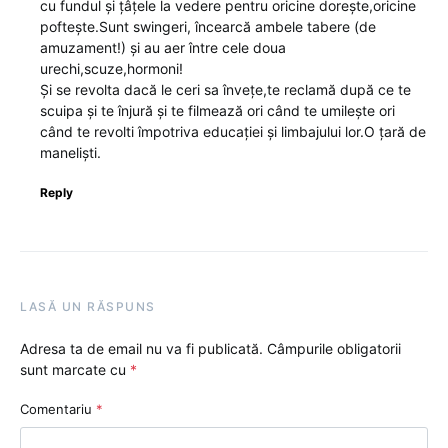
cu fundul și țâțele la vedere pentru oricine dorește,oricine
poftește.Sunt swingeri, încearcă ambele tabere (de
amuzament!) și au aer între cele doua
urechi,scuze,hormoni!
Și se revolta dacă le ceri sa învețe,te reclamă după ce te
scuipa și te înjură și te filmează ori când te umilește ori
când te revolti împotriva educației și limbajului lor.O țară de
maneliști.
Reply
LASĂ UN RĂSPUNS
Adresa ta de email nu va fi publicată.
Câmpurile obligatorii
sunt marcate cu
*
Comentariu
*