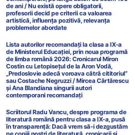
de ani / Nu există opere obligatorii,
profesorii decid pe criterii ca valoarea
artistică, influența pozitivă, relevanța
problemelor abordate
Lista autorilor recomandați la clasa a IX-a
de Ministerul Educației, prin noua programă
de limba română 2026: Cronicarul Miron
Costin cu Letopisețul de la Aron Vodă,
„Predoslovie adecă voroava cătră cititoriul”
sau Costache Negruzzi / Mircea Cărtărescu
și Ana Blandiana singurii autori
contemporani recomandați
Scriitorul Radu Vancu, despre programa de
literatură română pentru clasa a IX-a, pusă
în transparență: Dacă vrem să-i dezgustăm
pe copiii noștri de literatură, cronicarii și