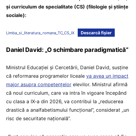
și curriculum de specialitate (CS) (filologie și științe
sociale):
Descarcă fișier
Limba_si_literatura_romana_TC_CS_IX
Daniel David: „O schimbare paradigmatică”
Ministrul Educației și Cercetării, Daniel David, susține
că reformarea programelor liceale
va avea un impact
major asupra competențelor
elevilor. Ministrul afirmă
că noul curriculum, care va intra în vigoare începând
cu clasa a IX-a din 2026, va contribui la „reducerea
drastică a analfabetismului funcțional”, considerat „un
risc de securitate națională”.