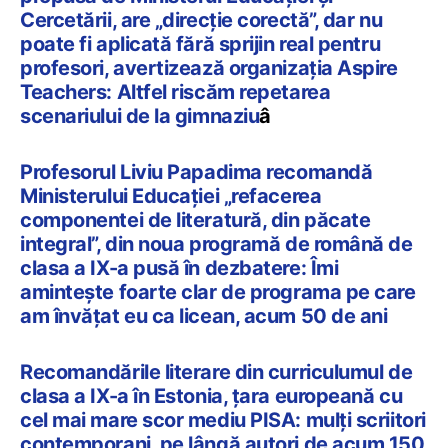
Cercetării, are „direcție corectă”, dar nu
poate fi aplicată fără sprijin real pentru
profesori, avertizează organizația Aspire
Teachers: Altfel riscăm repetarea
scenariului de la gimnaziu
â
Profesorul Liviu Papadima recomandă
Ministerului Educației „refacerea
componentei de literatură, din păcate
integral”, din noua programă de română de
clasa a IX-a pusă în dezbatere: Îmi
amintește foarte clar de programa pe care
am învățat eu ca licean, acum 50 de ani
Recomandările literare din curriculumul de
clasa a IX-a în Estonia, țara europeană cu
cel mai mare scor mediu PISA: mulți scriitori
contemporani, pe lângă autori de acum 150