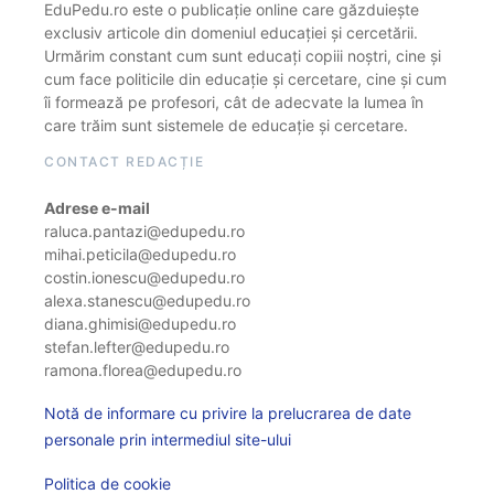
EduPedu.ro este o publicație online care găzduiește
exclusiv articole din domeniul educației și cercetării.
Urmărim constant cum sunt educați copiii noștri, cine și
cum face politicile din educație și cercetare, cine și cum
îi formează pe profesori, cât de adecvate la lumea în
care trăim sunt sistemele de educație și cercetare.
CONTACT REDACȚIE
Adrese e-mail
raluca.pantazi@edupedu.ro
mihai.peticila@edupedu.ro
costin.ionescu@edupedu.ro
alexa.stanescu@edupedu.ro
diana.ghimisi@edupedu.ro
stefan.lefter@edupedu.ro
ramona.florea@edupedu.ro
Notă de informare cu privire la prelucrarea de date
personale prin intermediul site-ului
Politica de cookie