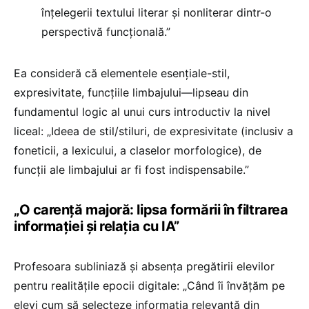
înțelegerii textului literar și nonliterar dintr-o
perspectivă funcțională.”
Ea consideră că elementele esențiale-stil,
expresivitate, funcțiile limbajului—lipseau din
fundamentul logic al unui curs introductiv la nivel
liceal: „Ideea de stil/stiluri, de expresivitate (inclusiv a
foneticii, a lexicului, a claselor morfologice), de
funcții ale limbajului ar fi fost indispensabile.”
„O carență majoră: lipsa formării în filtrarea
informației și relația cu IA”
Profesoara subliniază și absența pregătirii elevilor
pentru realitățile epocii digitale: „Când îi învățăm pe
elevi cum să selecteze informația relevantă din