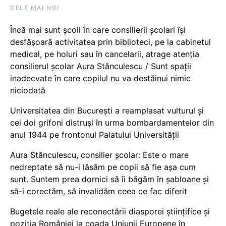
CELE MAI NOI
Încă mai sunt școli în care consilierii școlari își
desfășoară activitatea prin biblioteci, pe la cabinetul
medical, pe holuri sau în cancelarii, atrage atenția
consilierul școlar Aura Stănculescu / Sunt spații
inadecvate în care copilul nu va destăinui nimic
niciodată
Universitatea din București a reamplasat vulturul și
cei doi grifoni distruși în urma bombardamentelor din
anul 1944 pe frontonul Palatului Universității
Aura Stănculescu, consilier școlar: Este o mare
nedreptate să nu-i lăsăm pe copii să fie așa cum
sunt. Suntem prea dornici să îi băgăm în șabloane și
să-i corectăm, să invalidăm ceea ce fac diferit
Bugetele reale ale reconectării diasporei științifice și
poziția României la coada Uniunii Europene în