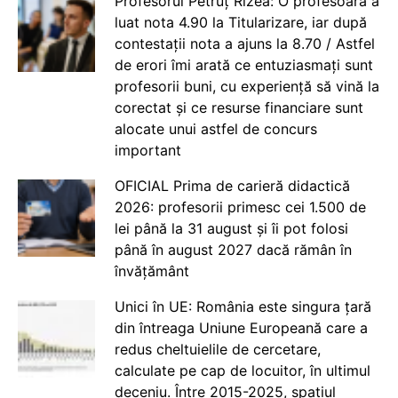
Profesorul Petruț Rizea: O profesoară a
luat nota 4.90 la Titularizare, iar după
contestații nota a ajuns la 8.70 / Astfel
de erori îmi arată ce entuziasmați sunt
profesorii buni, cu experiență să vină la
corectat și ce resurse financiare sunt
alocate unui astfel de concurs
important
OFICIAL Prima de carieră didactică
2026: profesorii primesc cei 1.500 de
lei până la 31 august și îi pot folosi
până în august 2027 dacă rămân în
învățământ
Unici în UE: România este singura țară
din întreaga Uniune Europeană care a
redus cheltuielile de cercetare,
calculate pe cap de locuitor, în ultimul
deceniu. Între 2015-2025, spațiul