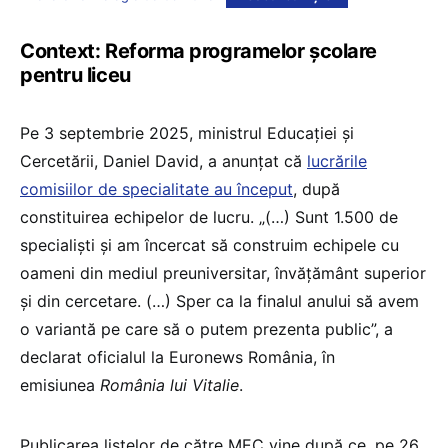
Context: Reforma programelor școlare
pentru liceu
Pe 3 septembrie 2025, ministrul Educației și
Cercetării, Daniel David, a anunțat că
lucrările
comisiilor de specialitate au început
, după
constituirea echipelor de lucru. „(…) Sunt 1.500 de
specialiști și am încercat să construim echipele cu
oameni din mediul preuniversitar, învățământ superior
și din cercetare. (…) Sper ca la finalul anului să avem
o variantă pe care să o putem prezenta public”, a
declarat oficialul la Euronews România, în
emisiunea
România lui Vitalie
.
Publicarea listelor de către MEC vine după ce, pe 26