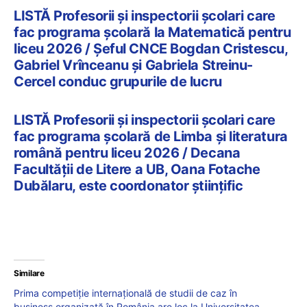
LISTĂ Profesorii și inspectorii școlari care
fac programa școlară la Matematică pentru
liceu 2026 / Șeful CNCE Bogdan Cristescu,
Gabriel Vrînceanu și Gabriela Streinu-
Cercel conduc grupurile de lucru
LISTĂ Profesorii și inspectorii școlari care
fac programa școlară de Limba și literatura
română pentru liceu 2026 / Decana
Facultății de Litere a UB, Oana Fotache
Dubălaru, este coordonator științific
Similare
Prima competiție internațională de studii de caz în
business organizată în România are loc la Universitatea