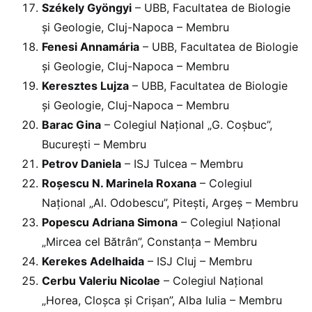
Székely Gyöngyi
– UBB, Facultatea de Biologie
și Geologie, Cluj-Napoca – Membru
Fenesi Annamária
– UBB, Facultatea de Biologie
și Geologie, Cluj-Napoca – Membru
Keresztes Lujza
– UBB, Facultatea de Biologie
și Geologie, Cluj-Napoca – Membru
Barac Gina
– Colegiul Național „G. Coșbuc”,
București – Membru
Petrov Daniela
– ISJ Tulcea – Membru
Roșescu N. Marinela Roxana
– Colegiul
Național „Al. Odobescu”, Pitești, Argeș – Membru
Popescu Adriana Simona
– Colegiul Național
„Mircea cel Bătrân”, Constanța – Membru
Kerekes Adelhaida
– ISJ Cluj – Membru
Cerbu Valeriu Nicolae
– Colegiul Național
„Horea, Cloșca și Crișan”, Alba Iulia – Membru