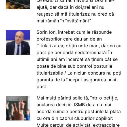
ce este. O să fac naveta și Doamne-
ajută, dar dacă în doi,trei ani nu
reușesc să mă titularizez nu cred că
mai rămân în învățământ”
Sorin Ion, întrebat cum le răspunde
profesorilor care dau an de an
Titularizarea, obțin note mari, dar nu au
post pe perioadă nedeterminată: În
ultimii ani am încercat să ținem cât se
poate de bine sub control posturile
titularizabile / La niciun concurs nu poți
garanta de la început asigurarea unui
post
Mai mulți părinți solicită, într-o petiție,
anularea deciziei ISMB de a nu mai
acorda sumele pentru posturile la plata
cu ora din cadrul cluburilor copiilor:
Multe cercuri de activități extrașcolare