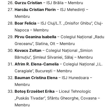
Gurzu Cristian
– ISJ Brăila – Membru
Harcău Cristian Florin
– ISJ Mehedinți –
Membru
Boar Felicia
– ISJ Cluj/L.T. „Onisifor Ghibu”, Cluj-
Napoca – Membru
Pîrvu Geanina Isabella
– Colegiul Național „Radu
Greceanu”, Slatina, Olt – Membru
Kovacs Zoltan
– Colegiul Național „Simion
Bărnuțiu”, Șimleul Silvaniei, Sălaj – Membru
Afrim R. Elena-Camelia
– Colegiul Național „I.L.
Caragiale”, București – Membru
Bauman Cristina Elena
– ISJ Hunedoara –
Membru
Botoș Erzsébet Erika
– Liceul Tehnologic
„Puskás Tivadar”, Sfântu Gheorghe, Covasna –
Membru