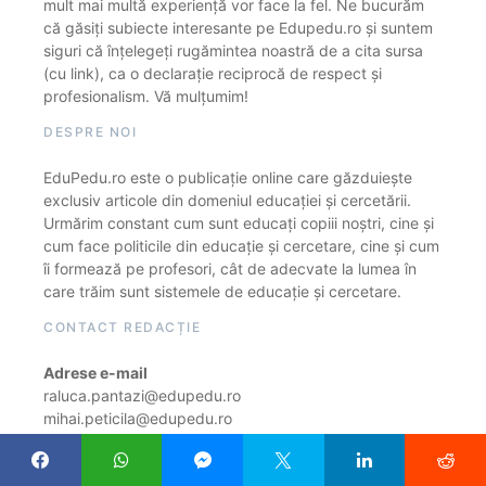
mult mai multă experiență vor face la fel. Ne bucurăm
că găsiți subiecte interesante pe Edupedu.ro și suntem
siguri că înțelegeți rugămintea noastră de a cita sursa
(cu link), ca o declarație reciprocă de respect și
profesionalism. Vă mulțumim!
DESPRE NOI
EduPedu.ro este o publicație online care găzduiește
exclusiv articole din domeniul educației și cercetării.
Urmărim constant cum sunt educați copiii noștri, cine și
cum face politicile din educație și cercetare, cine și cum
îi formează pe profesori, cât de adecvate la lumea în
care trăim sunt sistemele de educație și cercetare.
CONTACT REDACȚIE
Adrese e-mail
raluca.pantazi@edupedu.ro
mihai.peticila@edupedu.ro
costin.ionescu@edupedu.ro
alexa.stanescu@edupedu.ro