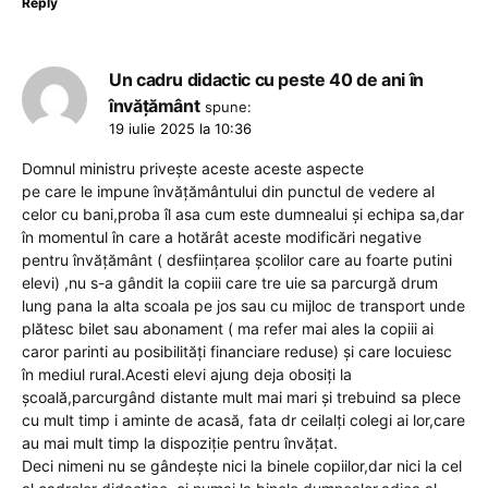
Reply
Un cadru didactic cu peste 40 de ani în
învățământ
spune:
19 iulie 2025 la 10:36
Domnul ministru privește aceste aceste aspecte
pe care le impune învățământului din punctul de vedere al
celor cu bani,proba îl asa cum este dumnealui și echipa sa,dar
în momentul în care a hotărât aceste modificări negative
pentru învățământ ( desființarea școlilor care au foarte putini
elevi) ,nu s-a gândit la copiii care tre uie sa parcurgă drum
lung pana la alta scoala pe jos sau cu mijloc de transport unde
plătesc bilet sau abonament ( ma refer mai ales la copiii ai
caror parinti au posibilități financiare reduse) și care locuiesc
în mediul rural.Acesti elevi ajung deja obosiți la
școală,parcurgând distante mult mai mari și trebuind sa plece
cu mult timp i aminte de acasă, fata dr ceilalți colegi ai lor,care
au mai mult timp la dispoziție pentru învățat.
Deci nimeni nu se gândește nici la binele copiilor,dar nici la cel