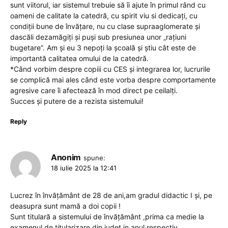
sunt viitorul, iar sistemul trebuie să îi ajute în primul rând cu
oameni de calitate la catedră, cu spirit viu si dedicați, cu
condiții bune de învățare, nu cu clase supraaglomerate și
dascăli dezamăgiți și puși sub presiunea unor „rațiuni
bugetare”. Am și eu 3 nepoți la școală și știu cât este de
importantă calitatea omului de la catedră.
*Când vorbim despre copiii cu CES și integrarea lor, lucrurile
se complică mai ales când este vorba despre comportamente
agresive care îi afectează în mod direct pe ceilalți.
Succes și putere de a rezista sistemului!
Reply
Anonim
spune:
18 iulie 2025 la 12:41
Lucrez în învățământ de 28 de ani,am gradul didactic I și, pe
deasupra sunt mamă a doi copii !
Sunt titulară a sistemului de învățământ ,prima ca medie la
examenul de titularizare din județ in anul respectiv….