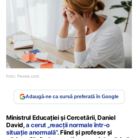
Foto: Pexels.com
Adaugă-ne ca sursă preferată în Google
Ministrul Educației și Cercetării, Daniel
David,
a cerut „reacții normale într-o
situație anormală”
. Fiind și profesor și