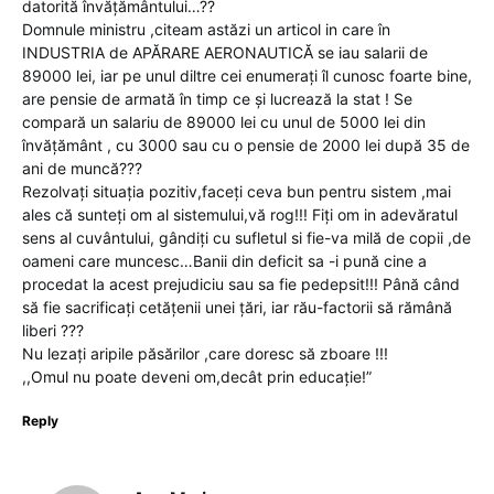
datorită învățământului…??
Domnule ministru ,citeam astăzi un articol in care în
INDUSTRIA de APĂRARE AERONAUTICĂ se iau salarii de
89000 lei, iar pe unul diltre cei enumerați îl cunosc foarte bine,
are pensie de armată în timp ce și lucrează la stat ! Se
compară un salariu de 89000 lei cu unul de 5000 lei din
învățământ , cu 3000 sau cu o pensie de 2000 lei după 35 de
ani de muncă???
Rezolvați situația pozitiv,faceți ceva bun pentru sistem ,mai
ales că sunteți om al sistemului,vă rog!!! Fiți om in adevăratul
sens al cuvântului, gândiți cu sufletul si fie-va milă de copii ,de
oameni care muncesc…Banii din deficit sa -i pună cine a
procedat la acest prejudiciu sau sa fie pedepsit!!! Până când
să fie sacrificați cetățenii unei țări, iar rău-factorii să rămână
liberi ???
Nu lezați aripile păsărilor ,care doresc să zboare !!!
,,Omul nu poate deveni om,decât prin educație!”
Reply