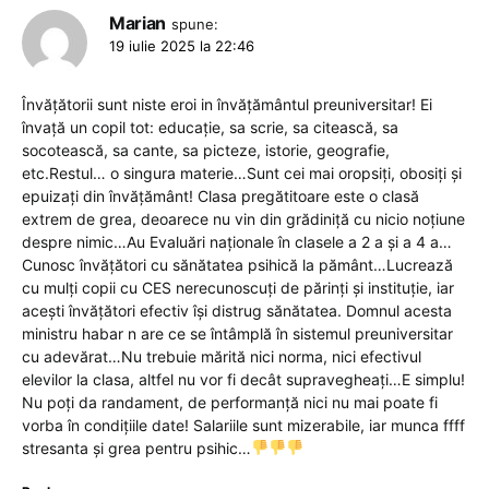
Marian
spune:
19 iulie 2025 la 22:46
Învățătorii sunt niste eroi in învățământul preuniversitar! Ei
învață un copil tot: educație, sa scrie, sa citească, sa
socotească, sa cante, sa picteze, istorie, geografie,
etc.Restul… o singura materie…Sunt cei mai oropsiți, obosiți și
epuizați din învățământ! Clasa pregătitoare este o clasă
extrem de grea, deoarece nu vin din grădiniță cu nicio noțiune
despre nimic…Au Evaluări naționale în clasele a 2 a și a 4 a…
Cunosc învățători cu sănătatea psihică la pământ…Lucrează
cu mulți copii cu CES nerecunoscuți de părinți și instituție, iar
acești învățători efectiv își distrug sănătatea. Domnul acesta
ministru habar n are ce se întâmplă în sistemul preuniversitar
cu adevărat…Nu trebuie mărită nici norma, nici efectivul
elevilor la clasa, altfel nu vor fi decât supravegheați…E simplu!
Nu poți da randament, de performanță nici nu mai poate fi
vorba în condițiile date! Salariile sunt mizerabile, iar munca ffff
stresanta și grea pentru psihic…