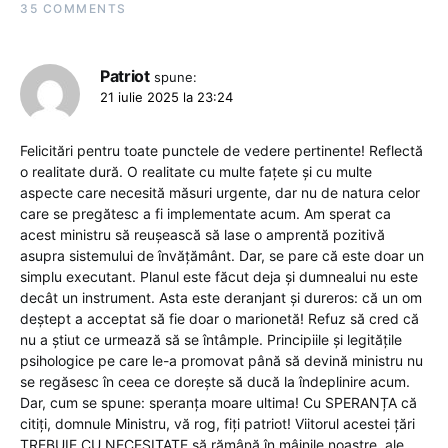
35 COMMENTS
Patriot
spune:
21 iulie 2025 la 23:24
Felicitări pentru toate punctele de vedere pertinente! Reflectă
o realitate dură. O realitate cu multe fațete și cu multe
aspecte care necesită măsuri urgente, dar nu de natura celor
care se pregătesc a fi implementate acum. Am sperat ca
acest ministru să reușească să lase o amprentă pozitivă
asupra sistemului de învățământ. Dar, se pare că este doar un
simplu executant. Planul este făcut deja și dumnealui nu este
decât un instrument. Asta este deranjant și dureros: că un om
deștept a acceptat să fie doar o marionetă! Refuz să cred că
nu a știut ce urmează să se întâmple. Principiile și legitățile
psihologice pe care le-a promovat până să devină ministru nu
se regăsesc în ceea ce dorește să ducă la îndeplinire acum.
Dar, cum se spune: speranța moare ultima! Cu SPERANȚA că
citiți, domnule Ministru, vă rog, fiți patriot! Viitorul acestei țări
TREBUIE CU NECESITATE să rămână în mâinile noastre, ale