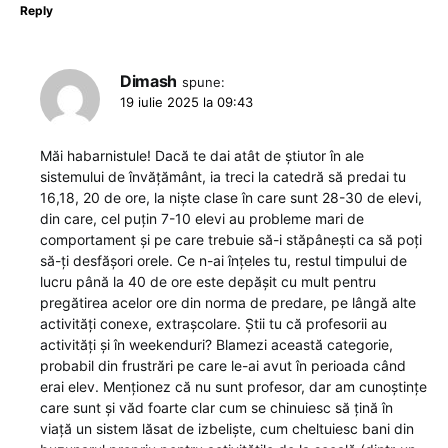
Reply
Dimash
spune:
19 iulie 2025 la 09:43
Măi habarnistule! Dacă te dai atât de știutor în ale
sistemului de învățământ, ia treci la catedră să predai tu
16,18, 20 de ore, la niște clase în care sunt 28-30 de elevi,
din care, cel puțin 7-10 elevi au probleme mari de
comportament și pe care trebuie să-i stăpânești ca să poți
să-ți desfășori orele. Ce n-ai înțeles tu, restul timpului de
lucru până la 40 de ore este depășit cu mult pentru
pregătirea acelor ore din norma de predare, pe lângă alte
activități conexe, extrașcolare. Știi tu că profesorii au
activități și în weekenduri? Blamezi această categorie,
probabil din frustrări pe care le-ai avut în perioada când
erai elev. Menționez că nu sunt profesor, dar am cunoștințe
care sunt și văd foarte clar cum se chinuiesc să țină în
viață un sistem lăsat de izbeliște, cum cheltuiesc bani din