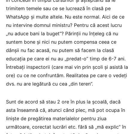
trimitem temele sau ce se lucrează în clasă pe
WhatsApp și multe altele. Nu este normal. Aici de ce
nu intervine domnul ministru? Pentru că acest lucru
„nu aduce bani la buget”? Părinții nu înțeleg că nu
suntem bone și nici nu putem compensa ceea ce
dânșii nu fac acasă, nu putem să facem la clasă
educația pe care ei nu au „predat-o” timp de 6-7 ani.
Întrebați inspectorii (care mai vin prin școli și asistă la
ore) cu ce ne confruntăm. Realitatea pe care o vedeți
dvs. nu are legătură cu cea „din teren”.
Sunt de acord să stau 2 ore în plus la școală, dacă
asta înseamnă că, atunci când plec, mă pot ocupa în
liniște de pregătirea materialelor pentru ziua
următoare, corectat lucrări etc. fără să „mă explic” în