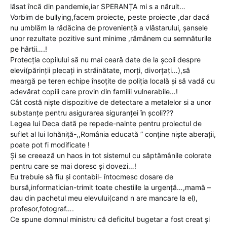
lăsat încă din pandemie,iar SPERANȚA mi s a năruit…
Vorbim de bullying,facem proiecte, peste proiecte ,dar dacă
nu umblăm la rădăcina de proveniență a vlăstarului, șansele
unor rezultate pozitive sunt minime ,rămânem cu semnăturile
pe hârtii….!
Protecția copilului să nu mai ceară date de la școli despre
elevi(părinții plecați in străinătate, morți, divorțați…),să
meargă pe teren echipe însoțite de poliția locală și să vadă cu
adevărat copiii care provin din familii vulnerabile…!
Cât costă niște dispozitive de detectare a metalelor si a unor
substanțe pentru asigurarea siguranței în școli???
Legea lui Deca dată pe repede-nainte pentru proiectul de
suflet al lui Iohăniță-,,România educată ” conține niște aberații,
poate pot fi modificate !
Și se creează un haos in tot sistemul cu săptămânile colorate
pentru care se mai doresc și dovezi…!
Eu trebuie să fiu și contabil- întocmesc dosare de
bursă,informatician-trimit toate chestiile la urgență…,mamă –
dau din pachetul meu elevului(cand n are mancare la el),
profesor,fotograf….
Ce spune domnul ministru că deficitul bugetar a fost creat și