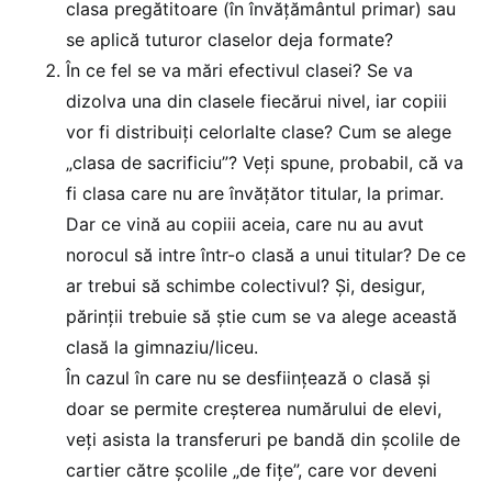
clasa pregătitoare (în învățământul primar) sau
se aplică tuturor claselor deja formate?
În ce fel se va mări efectivul clasei? Se va
dizolva una din clasele fiecărui nivel, iar copiii
vor fi distribuiți celorlalte clase? Cum se alege
„clasa de sacrificiu”? Veți spune, probabil, că va
fi clasa care nu are învățător titular, la primar.
Dar ce vină au copiii aceia, care nu au avut
norocul să intre într-o clasă a unui titular? De ce
ar trebui să schimbe colectivul? Și, desigur,
părinții trebuie să știe cum se va alege această
clasă la gimnaziu/liceu.
În cazul în care nu se desființează o clasă și
doar se permite creșterea numărului de elevi,
veți asista la transferuri pe bandă din școlile de
cartier către școlile „de fițe”, care vor deveni