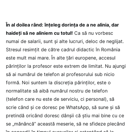
În al doilea rând: înțeleg dorința de a ne alinia, dar
haideți să ne aliniem cu totul!
Ca să nu vorbesc
numai de salarii, sunt și alte lucruri, deloc de neglijat.
Stresul resimțit de către cadrul didactic în România
este mult mai mare. În alte țări europene, accesul
părinților la profesor este extrem de limitat. Nu ajungi
să ai numărul de telefon al profesorului sub nicio
formă. Noi suntem la discreția părinților, este o
normalitate să aibă numărul nostru de telefon
(telefon care nu este de serviciu, ci personal), să
scrie când și ce doresc pe WhatsApp, să sune și să
pretindă oricând doresc dânșii că știu mai bine cu ce
se „mănâncă” această meserie, să ne sfideze plecând
în concedii în timpul cursurilor și așteptând să le