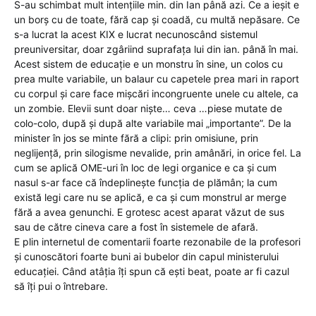
S-au schimbat mult intențiile min. din Ian până azi. Ce a ieșit e
un borș cu de toate, fără cap și coadă, cu multă nepăsare. Ce
s-a lucrat la acest KIX e lucrat necunoscând sistemul
preuniversitar, doar zgâriind suprafața lui din ian. până în mai.
Acest sistem de educație e un monstru în sine, un colos cu
prea multe variabile, un balaur cu capetele prea mari in raport
cu corpul și care face mișcări incongruente unele cu altele, ca
un zombie. Elevii sunt doar niște… ceva …piese mutate de
colo-colo, după și după alte variabile mai „importante”. De la
minister în jos se minte fără a clipi: prin omisiune, prin
neglijență, prin silogisme nevalide, prin amânări, in orice fel. La
cum se aplică OME-uri în loc de legi organice e ca și cum
nasul s-ar face că îndeplinește funcția de plămân; la cum
există legi care nu se aplică, e ca și cum monstrul ar merge
fără a avea genunchi. E grotesc acest aparat văzut de sus
sau de către cineva care a fost în sistemele de afară.
E plin internetul de comentarii foarte rezonabile de la profesori
și cunoscători foarte buni ai bubelor din capul ministerului
educației. Când atâția îți spun că ești beat, poate ar fi cazul
să îți pui o întrebare.