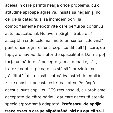
acelea în care părinții neagă orice problemă, cu o
atitudine aproape agresivă, insistă să negăm și noi,
cei de la catedră, și să închidem ochii la
comportamente nepotrivite care perturbă continuu
actul educațional. Nu avem pârghii, trebuie să
acceptăm și de cele mai multe ori suntem „de vină”
pentru neintegrarea unui copil cu dificultăți, care, de
fapt, are nevoie de ajutor de specialitate. Dar nu poți
forța un părinte să accepte și, mai departe, să-și
trateze copilul, pe care insistă să îl prezinte ca
„răsfățat”. Într-o clasă sunt câțiva astfel de copii în
zilele noastre, aceasta este realitatea. Pe lângă
aceștia, sunt copiii cu CES recunoscuți, cu probleme
acceptate de către părinți, dar care necesită atenție
specială/programă adaptată.
Profesorul de sprijin
trece exact o oră pe săptămână, nici nu apucă să-i