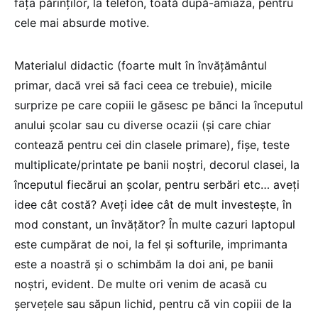
fața părinților, la telefon, toată după-amiaza, pentru
cele mai absurde motive.
Materialul didactic (foarte mult în învățământul
primar, dacă vrei să faci ceea ce trebuie), micile
surprize pe care copiii le găsesc pe bănci la începutul
anului școlar sau cu diverse ocazii (și care chiar
contează pentru cei din clasele primare), fișe, teste
multiplicate/printate pe banii noștri, decorul clasei, la
începutul fiecărui an școlar, pentru serbări etc… aveți
idee cât costă? Aveți idee cât de mult investește, în
mod constant, un învățător? În multe cazuri laptopul
este cumpărat de noi, la fel și softurile, imprimanta
este a noastră și o schimbăm la doi ani, pe banii
noștri, evident. De multe ori venim de acasă cu
șervețele sau săpun lichid, pentru că vin copiii de la