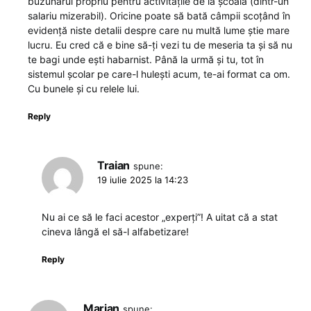
buzunarul propriu pentru activitățile de la școală (dintr-un
salariu mizerabil). Oricine poate să bată câmpii scoțând în
evidență niste detalii despre care nu multă lume știe mare
lucru. Eu cred că e bine să-ți vezi tu de meseria ta şi să nu
te bagi unde ești habarnist. Până la urmă și tu, tot în
sistemul școlar pe care-l hulești acum, te-ai format ca om.
Cu bunele și cu relele lui.
Reply
Traian
spune:
19 iulie 2025 la 14:23
Nu ai ce să le faci acestor „experți”! A uitat că a stat
cineva lângă el să-l alfabetizare!
Reply
Marian
spune: