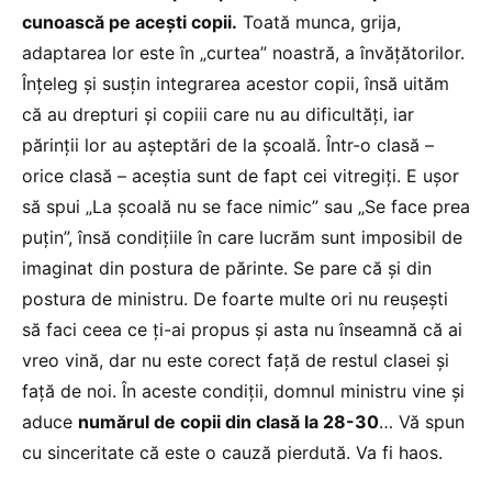
cunoască pe acești copii.
Toată munca, grija,
adaptarea lor este în „curtea” noastră, a învățătorilor.
Înțeleg și susțin integrarea acestor copii, însă uităm
că au drepturi și copiii care nu au dificultăți, iar
părinții lor au așteptări de la școală. Într-o clasă –
orice clasă – aceștia sunt de fapt cei vitregiți. E ușor
să spui „La școală nu se face nimic” sau „Se face prea
puțin”, însă condițiile în care lucrăm sunt imposibil de
imaginat din postura de părinte. Se pare că și din
postura de ministru. De foarte multe ori nu reușești
să faci ceea ce ți-ai propus și asta nu înseamnă că ai
vreo vină, dar nu este corect față de restul clasei și
față de noi. În aceste condiții, domnul ministru vine și
aduce
numărul de copii din clasă la 28-30
… Vă spun
cu sinceritate că este o cauză pierdută. Va fi haos.