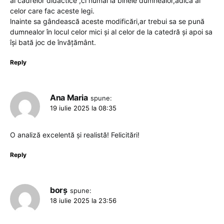
al cadrelor didactice ,ci numai la binele dumnealor,adica al
celor care fac aceste legi.
lnainte sa gândească aceste modificări,ar trebui sa se pună
dumnealor în locul celor mici și al celor de la catedră și apoi sa
își bată joc de învățământ.
Reply
Ana Maria
spune:
19 iulie 2025 la 08:35
O analiză excelentă și realistă! Felicitări!
Reply
borș
spune:
18 iulie 2025 la 23:56