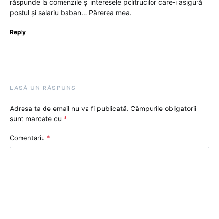
răspunde la comenzile și interesele politrucilor care-i asigură
postul și salariu baban… Părerea mea.
Reply
LASĂ UN RĂSPUNS
Adresa ta de email nu va fi publicată.
Câmpurile obligatorii
sunt marcate cu
*
Comentariu
*