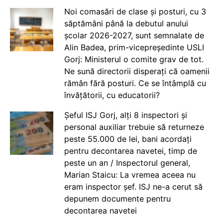
Noi comasări de clase și posturi, cu 3
săptămâni până la debutul anului
școlar 2026-2027, sunt semnalate de
Alin Badea, prim-vicepreședinte USLI
Gorj: Ministerul o comite grav de tot.
Ne sună directorii disperați că oamenii
rămân fără posturi. Ce se întâmplă cu
învățătorii, cu educatorii?
Șeful ISJ Gorj, alți 8 inspectori și
personal auxiliar trebuie să returneze
peste 55.000 de lei, bani acordați
pentru decontarea navetei, timp de
peste un an / Inspectorul general,
Marian Staicu: La vremea aceea nu
eram inspector șef. ISJ ne-a cerut să
depunem documente pentru
decontarea navetei