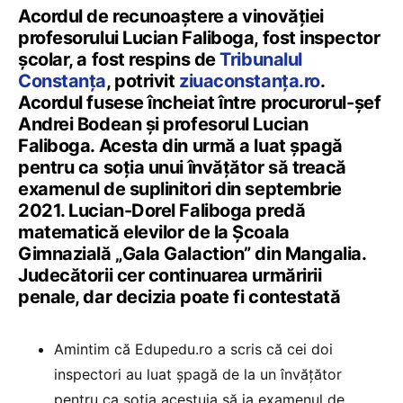
Acordul de recunoaștere a vinovăției
profesorului Lucian Faliboga, fost inspector
școlar, a fost respins de
Tribunalul
Constanța
, potrivit
ziuaconstanța.ro
.
Acordul fusese încheiat între procurorul-șef
Andrei Bodean și profesorul Lucian
Faliboga. Acesta din urmă a luat șpagă
pentru ca soția unui învățător să treacă
examenul de suplinitori din septembrie
2021. Lucian-Dorel Faliboga predă
matematică elevilor de la Școala
Gimnazială „Gala Galaction” din Mangalia.
Judecătorii cer continuarea urmăririi
penale, dar decizia poate fi contestată
Amintim că Edupedu.ro a scris că cei doi
inspectori au luat șpagă de la un învățător
pentru ca soția acestuia să ia examenul de