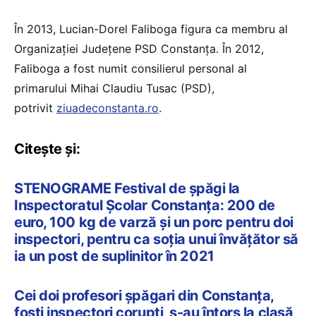
În 2013, Lucian-Dorel Faliboga figura ca membru al
Organizației Județene PSD Constanța. În 2012,
Faliboga a fost numit consilierul personal al
primarului Mihai Claudiu Tusac (PSD),
potrivit
ziuadeconstanta.ro
.
Citește și:
STENOGRAME Festival de șpăgi la
Inspectoratul Școlar Constanța: 200 de
euro, 100 kg de varză și un porc pentru doi
inspectori, pentru ca soția unui învățător să
ia un post de suplinitor în 2021
Cei doi profesori șpăgari din Constanța,
foști inspectori corupți, s-au întors la clasă