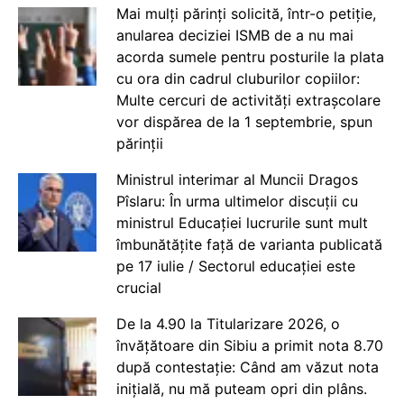
Mai mulți părinți solicită, într-o petiție,
anularea deciziei ISMB de a nu mai
acorda sumele pentru posturile la plata
cu ora din cadrul cluburilor copiilor:
Multe cercuri de activități extrașcolare
vor dispărea de la 1 septembrie, spun
părinții
Ministrul interimar al Muncii Dragos
Pîslaru: În urma ultimelor discuții cu
ministrul Educației lucrurile sunt mult
îmbunătățite față de varianta publicată
pe 17 iulie / Sectorul educației este
crucial
De la 4.90 la Titularizare 2026, o
învățătoare din Sibiu a primit nota 8.70
după contestație: Când am văzut nota
inițială, nu mă puteam opri din plâns.