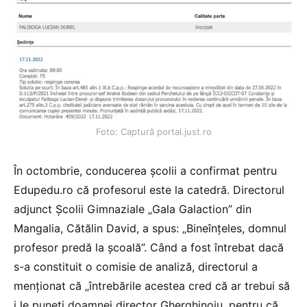
Foto: Captură portal.just.ro
În octombrie, conducerea școlii a confirmat pentru
Edupedu.ro că profesorul este la catedră. Directorul
adjunct Școlii Gimnaziale „Gala Galaction” din
Mangalia, Cătălin David, a spus: „Bineînțeles, domnul
profesor predă la școală”. Când a fost întrebat dacă
s-a constituit o comisie de analiză, directorul a
menționat că „întrebările acestea cred că ar trebui să
i le puneți doamnei director Gherghinoiu, pentru că