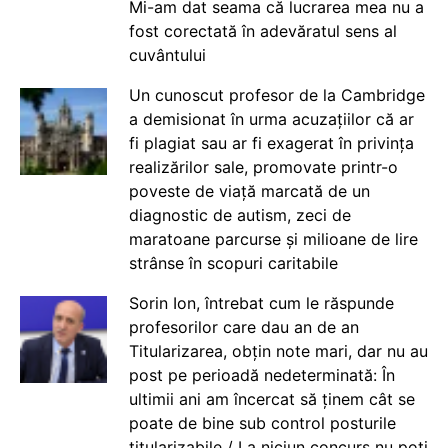
Mi-am dat seama că lucrarea mea nu a
fost corectată în adevăratul sens al
cuvântului
Un cunoscut profesor de la Cambridge
a demisionat în urma acuzațiilor că ar
fi plagiat sau ar fi exagerat în privința
realizărilor sale, promovate printr-o
poveste de viață marcată de un
diagnostic de autism, zeci de
maratoane parcurse și milioane de lire
strânse în scopuri caritabile
Sorin Ion, întrebat cum le răspunde
profesorilor care dau an de an
Titularizarea, obțin note mari, dar nu au
post pe perioadă nedeterminată: În
ultimii ani am încercat să ținem cât se
poate de bine sub control posturile
titularizabile / La niciun concurs nu poți