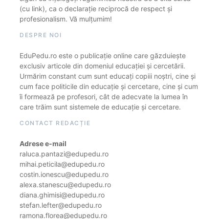
(cu link), ca o declarație reciprocă de respect și
profesionalism. Vă mulțumim!
DESPRE NOI
EduPedu.ro este o publicație online care găzduiește
exclusiv articole din domeniul educației și cercetării.
Urmărim constant cum sunt educați copiii noștri, cine și
cum face politicile din educație și cercetare, cine și cum
îi formează pe profesori, cât de adecvate la lumea în
care trăim sunt sistemele de educație și cercetare.
CONTACT REDACȚIE
Adrese e-mail
raluca.pantazi@edupedu.ro
mihai.peticila@edupedu.ro
costin.ionescu@edupedu.ro
alexa.stanescu@edupedu.ro
diana.ghimisi@edupedu.ro
stefan.lefter@edupedu.ro
ramona.florea@edupedu.ro