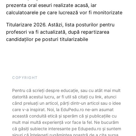
prezenta oral eseuri realizate acasă, iar
calculatoarele pe care lucrează vor fi monitorizate
Titularizare 2026. Astăzi, lista posturilor pentru
profesori va fi actualizată, după repartizarea
candidaților pe posturi titularizabile
COPYRIGHT
Pentru că scrieți despre educație, sau cu atât mai mult
datorită acestui lucru, ar fi util să citați cu link, atunci
când preluați un articol, părți dintr-un articol sau o idee
care v-a inspirat. Noi, la EduPedu.ro ne-am asumat
această conduită etică și sperăm că și publicațiile cu
mult mai multă experiență vor face la fel. Ne bucurăm
că găsiți subiecte interesante pe Edupedu.ro și suntem
siguri că înțelegeți rugămintea noastră de a cita sursa