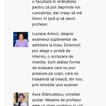
o facultate în străinătate
pentru că pot deprinde noi
cunoștințe, dar vreau să mă
întorc în țară și să devin
profesor
Luciana Antoci, despre
examenul suplimentar de
admitere la liceu: Directorii
pot alege o probă de
interviu, o scrisoare de
intenție. Sunt atâtea forme
de evaluare care nu pun
presiune pe copii, care nu
înseamnă să treacă, din nou,
prin emoțiile unui examen
Aura Stănculescu, consilier
școlar: Meseria de profesor
este un stres continuu și unii