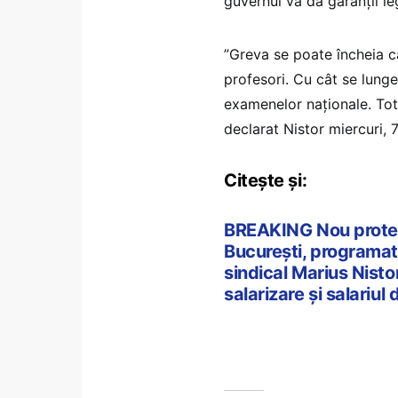
guvernul va da garanții leg
”Greva se poate încheia c
profesori. Cu cât se lunge
examenelor naționale. Tot
declarat Nistor miercuri, 7
Citește și:
BREAKING Nou protest 
București, programat 
sindical Marius Nisto
salarizare și salariul