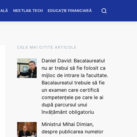
OALĂ
NEXTLAB.TECH
EDUCAȚIE FINANCIARĂ
CELE MAI CITITE ARTICOLE
Daniel David: Bacalaureatul
nu ar trebui să fie folosit ca
mijloc de intrare la facultate.
Bacalaureatul trebuie să fie
un examen care certifică
competențele pe care le ai
după parcursul unui
învățământ obligatoriu
Ministrul Mihai Dimian,
despre publicarea numelor