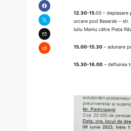
12.30-15
.00 – deplasare p
urcare pod Basarab – str.
Iuliu Maniu către Piața Ră
15.00-15.30
– adunare pub
15.30-16.00
– defluirea t