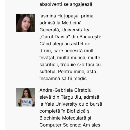
absolvenți se angajează
Iasmina Huțupașu, prima
admisă la Medicină
Generală, Universitatea
„Carol Davila” din București:
Când alegi un astfel de
drum, care necesită mult
învățat, multă muncă, multe
sacrificii, trebuie s-o faci cu
sufletul. Pentru mine, asta
înseamnă să fii medic
Andra-Gabriela Cîrstoiu,
elevă din Târgu Jiu, admisă
la Yale University cu o bursă
completă în Biofizică și
Biochimie Moleculară și
Computer Science: Am ales