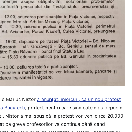
ție Marius Nistor
a anunțat, miercuri, că un nou protest
la București
, protest pentru care sindicatele au depus o
ei. Nistor a mai spus că la protest vor veni circa 20.000
nțat că greva profesorilor va continua până când