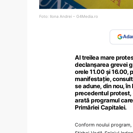
Foto: Ilona Andrei – G4Media.ro
Adau
Al treilea mare protes
declanșarea grevei ge
orele 11.00 și 16.00,
manifestație, consul
se adune, din nou, în 
precedentul protest, 
arată programul care
Primăriei Capitalei.
Conform noului program, 
Știrbei Vodă-Splaiul Inde