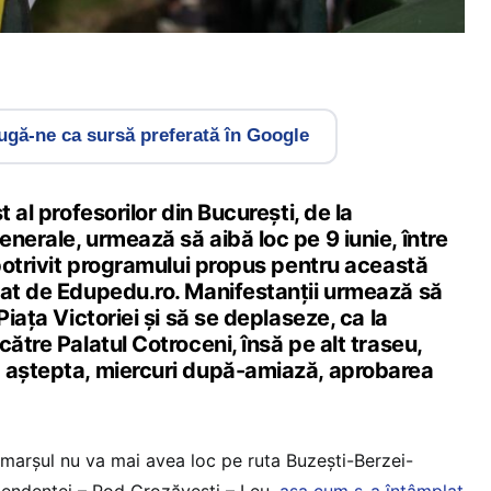
gă-ne ca sursă preferată în Google
t al profesorilor din București, de la
nerale, urmează să aibă loc pe 9 iunie, între
 potrivit programului propus pentru această
tat de Edupedu.ro. Manifestanții urmează să
Piața Victoriei și să se deplaseze, ca la
către Palatul Cotroceni, însă pe alt traseu,
 aștepta, miercuri după-amiază, aprobarea
marșul nu va mai avea loc pe ruta Buzești-Berzei-
pendenței – Pod Grozăvești – Leu,
așa cum s-a întâmplat