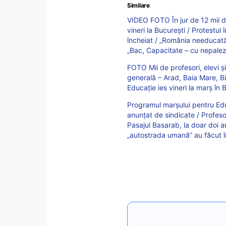
Similare
VIDEO FOTO În jur de 12 mii de
vineri la București / Protestul 
încheiat / „România needucată”
„Bac, Capacitate – cu nepalez
FOTO Mii de profesori, elevi și
generală – Arad, Baia Mare, Bi
Educație ies vineri la marș în 
Programul marșului pentru Edu
anunțat de sindicate / Profesor
Pasajul Basarab, la doar doi a
„autostrada umană” au făcut în