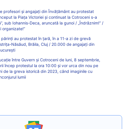
 profesori și angajați din Învățământ au protestat
început la Piața Victoriei și continuat la Cotroceni s-a
, sub Iohannis-Deca, aruncată la gunoi / „Îndrăznim!” /
i organizate!”
 părinți au protestat în țară, în a 11-a zi de grevă
strița-Năsăud, Brăila, Cluj / 20.000 de angajați din
București
cație între Guvern și Cotroceni de luni, 8 septembrie,
ii încep protestul la ora 10:00 și vor urca din nou pe
ni de la greva istorică din 2023, când imaginile cu
conjurul lumii