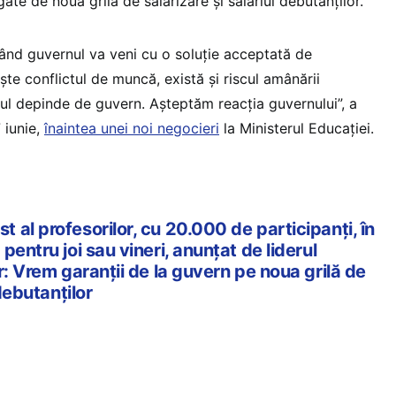
ate de noua grilă de salarizare și salariul debutanților.
ând guvernul va veni cu o soluție acceptată de
ște conflictul de muncă, există și riscul amânării
ul depinde de guvern. Așteptăm reacția guvernului”, a
 iunie,
înaintea unei noi negocieri
la Ministerul Educației.
al profesorilor, cu 20.000 de participanți, în
pentru joi sau vineri, anunțat de liderul
r: Vrem garanții de la guvern pe noua grilă de
 debutanților