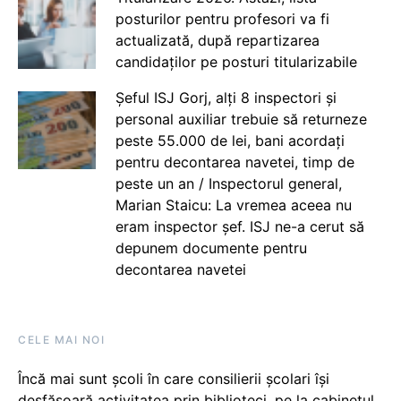
posturilor pentru profesori va fi
actualizată, după repartizarea
candidaților pe posturi titularizabile
Șeful ISJ Gorj, alți 8 inspectori și
personal auxiliar trebuie să returneze
peste 55.000 de lei, bani acordați
pentru decontarea navetei, timp de
peste un an / Inspectorul general,
Marian Staicu: La vremea aceea nu
eram inspector șef. ISJ ne-a cerut să
depunem documente pentru
decontarea navetei
CELE MAI NOI
Încă mai sunt școli în care consilierii școlari își
desfășoară activitatea prin biblioteci, pe la cabinetul