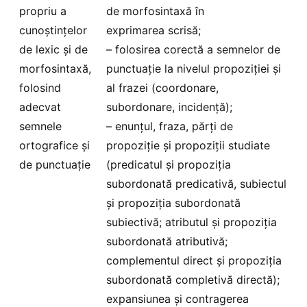
propriu a
de morfosintaxă în
cunoștințelor
exprimarea scrisă;
de lexic și de
– folosirea corectă a semnelor de
morfosintaxă,
punctuație la nivelul propoziției și
folosind
al frazei (coordonare,
adecvat
subordonare, incidență);
semnele
– enunțul, fraza, părți de
ortografice și
propoziție și propoziții studiate
de punctuație
(predicatul și propoziția
subordonată predicativă, subiectul
și propoziția subordonată
subiectivă; atributul și propoziția
subordonată atributivă;
complementul direct și propoziția
subordonată completivă directă);
expansiunea și contragerea