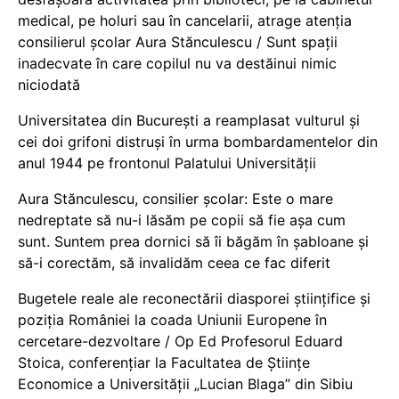
medical, pe holuri sau în cancelarii, atrage atenția
consilierul școlar Aura Stănculescu / Sunt spații
inadecvate în care copilul nu va destăinui nimic
niciodată
Universitatea din București a reamplasat vulturul și
cei doi grifoni distruși în urma bombardamentelor din
anul 1944 pe frontonul Palatului Universității
Aura Stănculescu, consilier școlar: Este o mare
nedreptate să nu-i lăsăm pe copii să fie așa cum
sunt. Suntem prea dornici să îi băgăm în șabloane și
să-i corectăm, să invalidăm ceea ce fac diferit
Bugetele reale ale reconectării diasporei științifice și
poziția României la coada Uniunii Europene în
cercetare-dezvoltare / Op Ed Profesorul Eduard
Stoica, conferențiar la Facultatea de Științe
Economice a Universității „Lucian Blaga” din Sibiu