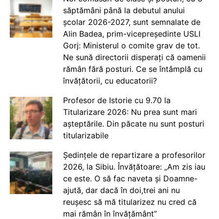
săptămâni până la debutul anului
școlar 2026-2027, sunt semnalate de
Alin Badea, prim-vicepreședinte USLI
Gorj: Ministerul o comite grav de tot.
Ne sună directorii disperați că oamenii
rămân fără posturi. Ce se întâmplă cu
învățătorii, cu educatorii?
Profesor de Istorie cu 9.70 la
Titularizare 2026: Nu prea sunt mari
așteptările. Din păcate nu sunt posturi
titularizabile
Ședințele de repartizare a profesorilor
2026, la Sibiu. Învățătoare: „Am zis iau
ce este. O să fac naveta și Doamne-
ajută, dar dacă în doi,trei ani nu
reușesc să mă titularizez nu cred că
mai rămân în învățământ”