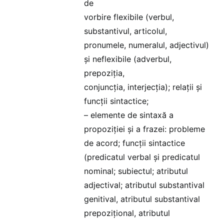
de
vorbire flexibile (verbul,
substantivul, articolul,
pronumele, numeralul, adjectivul)
și neflexibile (adverbul,
prepoziția,
conjuncția, interjecția); relații și
funcții sintactice;
– elemente de sintaxă a
propoziției și a frazei: probleme
de acord; funcții sintactice
(predicatul verbal şi predicatul
nominal; subiectul; atributul
adjectival; atributul substantival
genitival, atributul substantival
prepozițional, atributul