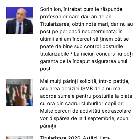
Sorin Ion, întrebat cum le răspunde
profesorilor care dau an de an
Titularizarea, obțin note mari, dar nu au
post pe perioadă nedeterminată: În
ultimii ani am încercat să ținem cât se
poate de bine sub control posturile
titularizabile / La niciun concurs nu poți
garanta de la început asigurarea unui
post
Mai mulți părinți solicită, într-o petiție,
anularea deciziei ISMB de a nu mai
acorda sumele pentru posturile la plata
cu ora din cadrul cluburilor copiilor:
Multe cercuri de activități extrașcolare
vor dispărea de la 1 septembrie, spun
părinții
Titularizare 2026. Astăzi, lista