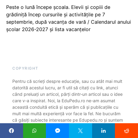
Peste o lună începe școala. Elevii și copiii de
grădiniță încep cursurile și activitățile pe 7
septembrie, după vacanța de vară / Calendarul anului
școlar 2026-2027 și lista vacanțelor
COPYRIGHT
Pentru că scrieți despre educație, sau cu atât mai mult
datorită acestui lucru, ar fi util să citați cu link, atunci
când preluați un articol, părți dintr-un articol sau o idee
care v-a inspirat. Noi, la EduPedu.ro ne-am asumat
această conduită etică și sperăm că și publicațiile cu
mult mai multă experiență vor face la fel. Ne bucurăm
că găsiți subiecte interesante pe Edupedu.ro și suntem
siguri că înțelegeți rugămintea noastră de a cita sursa
(cu link), ca o declarație reciprocă de respect și