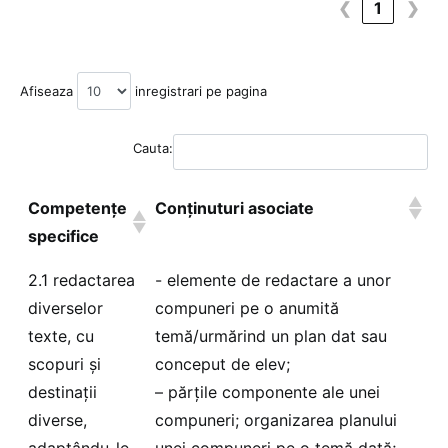
❮
1
❯
Afiseaza
inregistrari pe pagina
Cauta:
Competențe
Conținuturi asociate
specifice
2.1 redactarea
- elemente de redactare a unor
diverselor
compuneri pe o anumită
texte, cu
temă/urmărind un plan dat sau
scopuri și
conceput de elev;
destinații
– părțile componente ale unei
diverse,
compuneri; organizarea planului
adaptându-le
unei compuneri pe o temă dată;