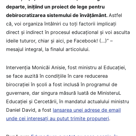
departe, inițiind un proiect de lege pentru
debirocratizarea sistemului de învățământ.
Astfel
că, voi organiza întâlniri cu toți factorii implicați
direct și indirect în procesul educațional și voi asculta
ideile tuturor, chiar și aici, pe Facebook! (…)” –
mesajul integral, la finalul articolului.
Intervenția Monicăi Anisie, fost ministru al Educației,
se face auzită în condițiile în care reducerea
birocrației în școli a fost inclusă în programul de
guvernare, dar singura măsură luată de MinisteruL
Educației și Cercetării, în mandatul actualului ministru
Daniel David, a fost
lansarea unei adrese de email
unde cei interesați au putut trimite propuneri
.