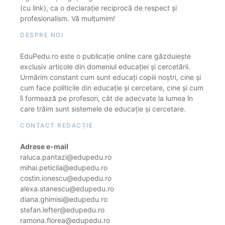
(cu link), ca o declarație reciprocă de respect și
profesionalism. Vă mulțumim!
DESPRE NOI
EduPedu.ro este o publicație online care găzduiește
exclusiv articole din domeniul educației și cercetării.
Urmărim constant cum sunt educați copiii noștri, cine și
cum face politicile din educație și cercetare, cine și cum
îi formează pe profesori, cât de adecvate la lumea în
care trăim sunt sistemele de educație și cercetare.
CONTACT REDACȚIE
Adrese e-mail
raluca.pantazi@edupedu.ro
mihai.peticila@edupedu.ro
costin.ionescu@edupedu.ro
alexa.stanescu@edupedu.ro
diana.ghimisi@edupedu.ro
stefan.lefter@edupedu.ro
ramona.florea@edupedu.ro