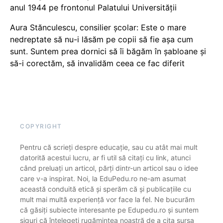
anul 1944 pe frontonul Palatului Universității
Aura Stănculescu, consilier școlar: Este o mare
nedreptate să nu-i lăsăm pe copii să fie așa cum
sunt. Suntem prea dornici să îi băgăm în șabloane și
să-i corectăm, să invalidăm ceea ce fac diferit
COPYRIGHT
Pentru că scrieți despre educație, sau cu atât mai mult
datorită acestui lucru, ar fi util să citați cu link, atunci
când preluați un articol, părți dintr-un articol sau o idee
care v-a inspirat. Noi, la EduPedu.ro ne-am asumat
această conduită etică și sperăm că și publicațiile cu
mult mai multă experiență vor face la fel. Ne bucurăm
că găsiți subiecte interesante pe Edupedu.ro și suntem
siguri că înțelegeți rugămintea noastră de a cita sursa