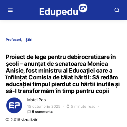
Profesori
Știri
Proiect de lege pentru debirocratizare în
școli – anunțat de senatoarea Monica
Anisie, fost ministru al Educației care a
înființat Comisia de tăiat hârtii: Să redăm
educației timpul pierdut cu hârtii inutile și
să-l transformăm în timp pentru copii
Matei Pop
15 octombrie 2025
5 minute read
5 comments
2.016 vizualizări