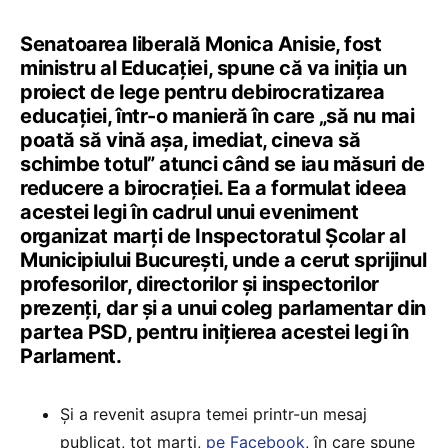
Senatoarea liberală Monica Anisie, fost
ministru al Educației, spune că va iniția un
proiect de lege pentru debirocratizarea
educației, într-o manieră în care „să nu mai
poată să vină așa, imediat, cineva să
schimbe totul” atunci când se iau măsuri de
reducere a birocrației. Ea a formulat ideea
acestei legi în cadrul unui eveniment
organizat marți de Inspectoratul Școlar al
Municipiului București, unde a cerut sprijinul
profesorilor, directorilor și inspectorilor
prezenți, dar și a unui coleg parlamentar din
partea PSD, pentru inițierea acestei legi în
Parlament.
Și a revenit asupra temei printr-un mesaj
publicat, tot marți,
pe Facebook
, în care spune