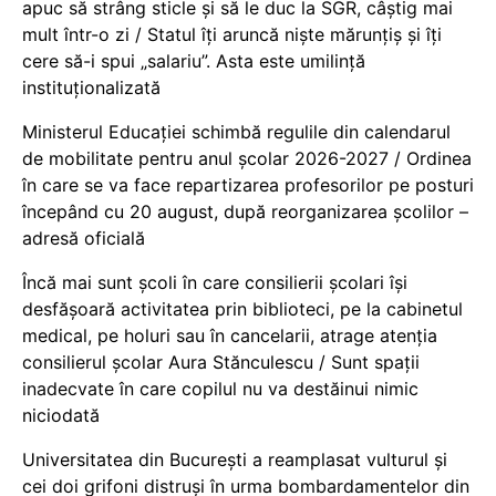
apuc să strâng sticle și să le duc la SGR, câștig mai
mult într-o zi / Statul îți aruncă niște mărunțiș și îți
cere să-i spui „salariu”. Asta este umilință
instituționalizată
Ministerul Educației schimbă regulile din calendarul
de mobilitate pentru anul școlar 2026-2027 / Ordinea
în care se va face repartizarea profesorilor pe posturi
începând cu 20 august, după reorganizarea școlilor –
adresă oficială
Încă mai sunt școli în care consilierii școlari își
desfășoară activitatea prin biblioteci, pe la cabinetul
medical, pe holuri sau în cancelarii, atrage atenția
consilierul școlar Aura Stănculescu / Sunt spații
inadecvate în care copilul nu va destăinui nimic
niciodată
Universitatea din București a reamplasat vulturul și
cei doi grifoni distruși în urma bombardamentelor din