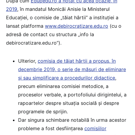
După cum
Edupedu.ro a notat cu acea ocazie, în
2019
, în mandatul Monicăi Anisie la Ministerul
Educației, o comisie de „tăiat hârtii” a instituției a
lansat platforma
www.debirocratizare.edu.ro
(cu o
adresă de contact cu structura „info la
debirocratizare.edu.ro”).
Ulterior,
comisia de tăiat hârtii a propus, în
decembrie 2019, o serie de măsuri de eliminare
și sau simplificare a procedurilor didactice
,
precum eliminarea comisiei metodice, a
proceselor verbale, a portofoliului dirigintelui, a
rapoartelor despre situația socială și despre
programele de sprijin.
Dar singura schimbare notabilă în urma acestor
probleme a fost desființarea
comisiilor