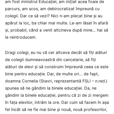
am fost ministrul Educației, am inițiat acea foaie de
parcurs, am scos, am debirocratizat împreună cu
colegii. Dar ce să vezi? Nici n-am plecat bine și au
apărut la loc, ba chiar mai multe. Le-am lăsat în afară
și, probabil, când a venit altcineva după mine… hai să
le reintroducem.
Dragi colegi, eu nu vă cer altceva decât să fiți alături
de colegii dumneavoastră din cancelarie, să fiți
alături de elevi și să construim împreună ceea ce este
bine pentru educație. Dar, de multe ori… de fapt,
doamna Cornelia (Stavri, reprezentantă FSLI – n.red.)
spunea să ne gândim la binele educației. Da, ne
gândim la binele educației, pentru că zi de zi mergem
în fața elevilor, intrăm la ore. Dar cum să facem în așa
fel încât să ne fie mai bine și nouă, nouă profesorilor,