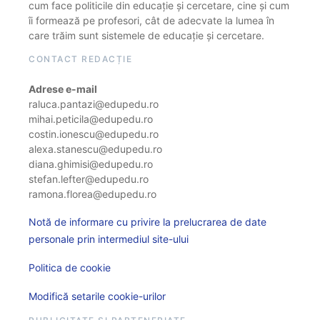
cum face politicile din educație și cercetare, cine și cum
îi formează pe profesori, cât de adecvate la lumea în
care trăim sunt sistemele de educație și cercetare.
CONTACT REDACȚIE
Adrese e-mail
raluca.pantazi@edupedu.ro
mihai.peticila@edupedu.ro
costin.ionescu@edupedu.ro
alexa.stanescu@edupedu.ro
diana.ghimisi@edupedu.ro
stefan.lefter@edupedu.ro
ramona.florea@edupedu.ro
Notă de informare cu privire la prelucrarea de date
personale prin intermediul site-ului
Politica de cookie
Modifică setarile cookie-urilor