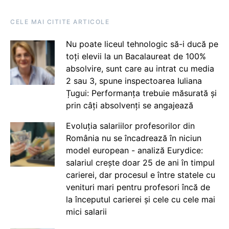
CELE MAI CITITE ARTICOLE
Nu poate liceul tehnologic să-i ducă pe
toți elevii la un Bacalaureat de 100%
absolvire, sunt care au intrat cu media
2 sau 3, spune inspectoarea Iuliana
Țugui: Performanța trebuie măsurată și
prin câți absolvenți se angajează
Evoluția salariilor profesorilor din
România nu se încadrează în niciun
model european - analiză Eurydice:
salariul crește doar 25 de ani în timpul
carierei, dar procesul e între statele cu
venituri mari pentru profesori încă de
la începutul carierei și cele cu cele mai
mici salarii