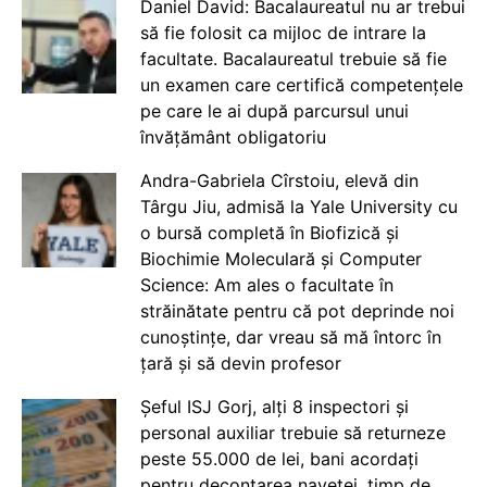
Daniel David: Bacalaureatul nu ar trebui
să fie folosit ca mijloc de intrare la
facultate. Bacalaureatul trebuie să fie
un examen care certifică competențele
pe care le ai după parcursul unui
învățământ obligatoriu
Andra-Gabriela Cîrstoiu, elevă din
Târgu Jiu, admisă la Yale University cu
o bursă completă în Biofizică și
Biochimie Moleculară și Computer
Science: Am ales o facultate în
străinătate pentru că pot deprinde noi
cunoștințe, dar vreau să mă întorc în
țară și să devin profesor
Șeful ISJ Gorj, alți 8 inspectori și
personal auxiliar trebuie să returneze
peste 55.000 de lei, bani acordați
pentru decontarea navetei, timp de