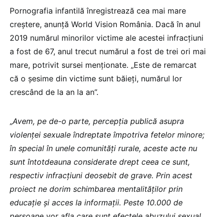
Pornografia infantilă înregistrează cea mai mare
creștere, anunță World Vision România. Dacă în anul
2019 numărul minorilor victime ale acestei infracțiuni
a fost de 67, anul trecut numărul a fost de trei ori mai
mare, potrivit sursei menționate. „Este de remarcat
că o șesime din victime sunt băieți, numărul lor
crescând de la an la an”.
„
Avem, pe de-o parte, percepția publică asupra
violenței sexuale îndreptate împotriva fetelor minore;
în special în unele comunități rurale, aceste acte nu
sunt întotdeauna considerate drept ceea ce sunt,
respectiv infracţiuni deosebit de grave. Prin acest
proiect ne dorim schimbarea mentalităţilor prin
educaţie şi acces la informaţii. Peste 10.000 de
persoane vor afla care sunt efectele abuzului sexual,