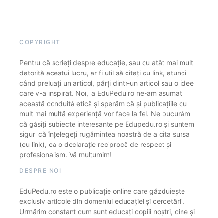
COPYRIGHT
Pentru că scrieți despre educație, sau cu atât mai mult
datorită acestui lucru, ar fi util să citați cu link, atunci
când preluați un articol, părți dintr-un articol sau o idee
care v-a inspirat. Noi, la EduPedu.ro ne-am asumat
această conduită etică și sperăm că și publicațiile cu
mult mai multă experiență vor face la fel. Ne bucurăm
că găsiți subiecte interesante pe Edupedu.ro și suntem
siguri că înțelegeți rugămintea noastră de a cita sursa
(cu link), ca o declarație reciprocă de respect și
profesionalism. Vă mulțumim!
DESPRE NOI
EduPedu.ro este o publicație online care găzduiește
exclusiv articole din domeniul educației și cercetării.
Urmărim constant cum sunt educați copiii noștri, cine și