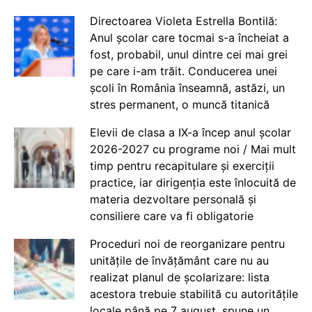
Directoarea Violeta Estrella Bontilă:
Anul școlar care tocmai s-a încheiat a
fost, probabil, unul dintre cei mai grei
pe care i-am trăit. Conducerea unei
școli în România înseamnă, astăzi, un
stres permanent, o muncă titanică
Elevii de clasa a IX-a încep anul școlar
2026-2027 cu programe noi / Mai mult
timp pentru recapitulare și exerciții
practice, iar dirigenția este înlocuită de
materia dezvoltare personală și
consiliere care va fi obligatorie
Proceduri noi de reorganizare pentru
unitățile de învățământ care nu au
realizat planul de școlarizare: lista
acestora trebuie stabilită cu autoritățile
locale până pe 7 august, spune un