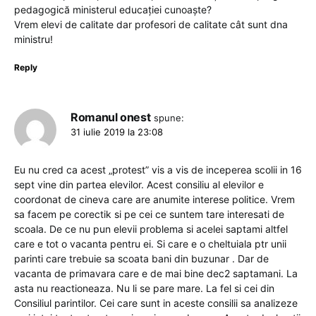
pedagogică ministerul educației cunoaște?
Vrem elevi de calitate dar profesori de calitate cât sunt dna
ministru!
Reply
Romanul onest
spune:
31 iulie 2019 la 23:08
Eu nu cred ca acest „protest” vis a vis de inceperea scolii in 16
sept vine din partea elevilor. Acest consiliu al elevilor e
coordonat de cineva care are anumite interese politice. Vrem
sa facem pe corectik si pe cei ce suntem tare interesati de
scoala. De ce nu pun elevii problema si acelei saptami altfel
care e tot o vacanta pentru ei. Si care e o cheltuiala ptr unii
parinti care trebuie sa scoata bani din buzunar . Dar de
vacanta de primavara care e de mai bine dec2 saptamani. La
asta nu reactioneaza. Nu li se pare mare. La fel si cei din
Consiliul parintilor. Cei care sunt in aceste consilii sa analizeze