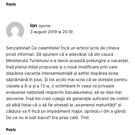
Reply
Ion
spune:
3 august 2019 la 20:19
Senzațional! Ce calamitate! Încă un articol scris de cineva
prost informat. Să spunem că e adevărat că din cauza
Ministerului Turismului s-a decis această prelungire a vacanței,
însă planul inițial propunea și o nouă modificare prin care
dispărea vacanța intersemestrială și astfel dispărea acea
săptămână în plus. Și tot acolo mai scria că se dorește pentru
clasele a 8-a și a 12-a, o schimbare în ceea ce privește
evaluarea națională respectiv bacalaureatul, să se dea mai
devreme. Însă îmi cred colegii de generație suficient de cretini
să aibă fobie că o să fie stresați la „examenul maturității” și
căldura va fi încă un impediment major, oprindu-i din a gândi.
De ce nu ai luat bacul? Era prea cald. Trist
Reply