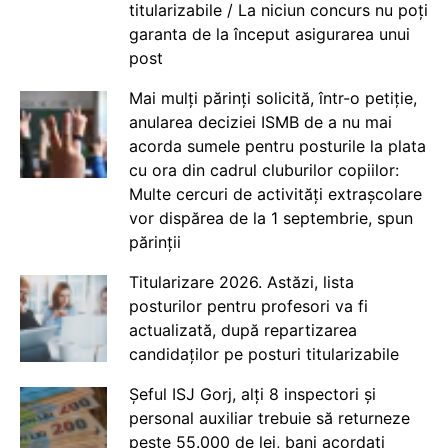
titularizabile / La niciun concurs nu poți
garanta de la început asigurarea unui
post
Mai mulți părinți solicită, într-o petiție,
anularea deciziei ISMB de a nu mai
acorda sumele pentru posturile la plata
cu ora din cadrul cluburilor copiilor:
Multe cercuri de activități extrașcolare
vor dispărea de la 1 septembrie, spun
părinții
Titularizare 2026. Astăzi, lista
posturilor pentru profesori va fi
actualizată, după repartizarea
candidaților pe posturi titularizabile
Șeful ISJ Gorj, alți 8 inspectori și
personal auxiliar trebuie să returneze
peste 55.000 de lei, bani acordați