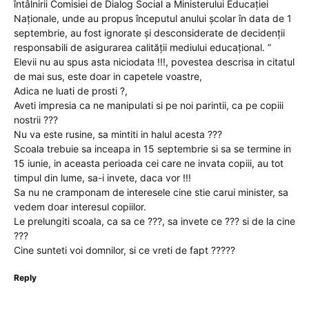
întâlnirii Comisiei de Dialog Social a Ministerului Educației
Naționale, unde au propus începutul anului şcolar în data de 1
septembrie, au fost ignorate şi desconsiderate de decidenții
responsabili de asigurarea calității mediului educațional. ”
Elevii nu au spus asta niciodata !!!, povestea descrisa in citatul
de mai sus, este doar in capetele voastre,
Adica ne luati de prosti ?,
Aveti impresia ca ne manipulati si pe noi parintii, ca pe copiii
nostrii ???
Nu va este rusine, sa mintiti in halul acesta ???
Scoala trebuie sa inceapa in 15 septembrie si sa se termine in
15 iunie, in aceasta perioada cei care ne invata copiii, au tot
timpul din lume, sa-i invete, daca vor !!!
Sa nu ne cramponam de interesele cine stie carui minister, sa
vedem doar interesul copiilor.
Le prelungiti scoala, ca sa ce ???, sa invete ce ??? si de la cine
???
Cine sunteti voi domnilor, si ce vreti de fapt ?????
Reply