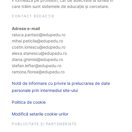
îi formează pe profesori, cât de adecvate la lumea în
care trăim sunt sistemele de educație și cercetare.
CONTACT REDACȚIE
Adrese e-mail
raluca.pantazi@edupedu.ro
mihai.peticila@edupedu.ro
costin.ionescu@edupedu.ro
alexa.stanescu@edupedu.ro
diana.ghimisi@edupedu.ro
stefan.lefter@edupedu.ro
ramona.florea@edupedu.ro
Notă de informare cu privire la prelucrarea de date
personale prin intermediul site-ului
Politica de cookie
Modifică setarile cookie-urilor
PUBLICITATE ȘI PARTENERIATE