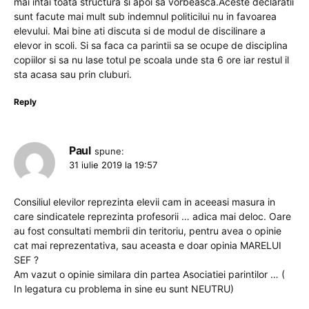
mai intai toata structura si apoi sa vorbeasca.Aceste declaratii
sunt facute mai mult sub indemnul politicilui nu in favoarea
elevului. Mai bine ati discuta si de modul de discilinare a
elevor in scoli. Si sa faca ca parintii sa se ocupe de disciplina
copiilor si sa nu lase totul pe scoala unde sta 6 ore iar restul il
sta acasa sau prin cluburi.
Reply
Paul
spune:
31 iulie 2019 la 19:57
Consiliul elevilor reprezinta elevii cam in aceeasi masura in
care sindicatele reprezinta profesorii … adica mai deloc. Oare
au fost consultati membrii din teritoriu, pentru avea o opinie
cat mai reprezentativa, sau aceasta e doar opinia MARELUI
SEF ?
Am vazut o opinie similara din partea Asociatiei parintilor … (
In legatura cu problema in sine eu sunt NEUTRU)