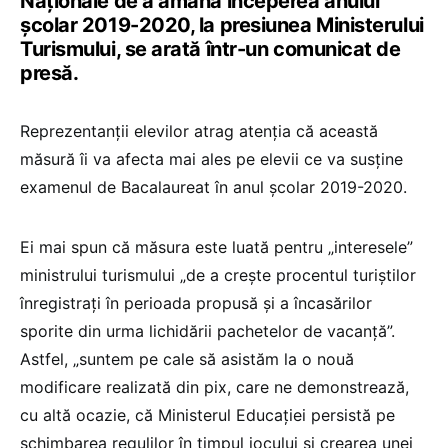
Naționale de a amâna începerea anului
școlar 2019-2020, la presiunea Ministerului
Turismului, se arată într-un comunicat de
presă.
Reprezentanții elevilor atrag atenția că această
măsură îi va afecta mai ales pe elevii ce va susține
examenul de Bacalaureat în anul şcolar 2019-2020.
Ei mai spun că măsura este luată pentru „interesele”
ministrului turismului „de a creşte procentul turiştilor
înregistrați în perioada propusă şi a încasărilor
sporite din urma lichidării pachetelor de vacanță”.
Astfel, „suntem pe cale să asistăm la o nouă
modificare realizată din pix, care ne demonstrează,
cu altă ocazie, că Ministerul Educației persistă pe
schimbarea regulilor în timpul jocului şi crearea unei