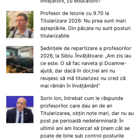
învățătorii, cu educatorii?
Profesor de Istorie cu 9.70 la
Titularizare 2026: Nu prea sunt mari
așteptările. Din păcate nu sunt posturi
titularizabile
Ședințele de repartizare a profesorilor
2026, la Sibiu. Învățătoare: „Am zis iau
ce este. O să fac naveta și Doamne-
ajută, dar dacă în doi,trei ani nu
reușesc să mă titularizez nu cred că
mai rămân în învățământ”
Sorin Ion, întrebat cum le răspunde
profesorilor care dau an de an
Titularizarea, obțin note mari, dar nu au
post pe perioadă nedeterminată: În
ultimii ani am încercat să ținem cât se
poate de bine sub control posturile