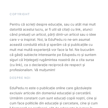
COPYRIGHT
Pentru că scrieți despre educație, sau cu atât mai mult
datorită acestui lucru, ar fi util să citați cu link, atunci
când preluați un articol, părți dintr-un articol sau o idee
care v-a inspirat. Noi, la EduPedu.ro ne-am asumat
această conduită etică și sperăm că și publicațiile cu
mult mai multă experiență vor face la fel. Ne bucurăm
că găsiți subiecte interesante pe Edupedu.ro și suntem
siguri că înțelegeți rugămintea noastră de a cita sursa
(cu link), ca o declarație reciprocă de respect și
profesionalism. Vă mulțumim!
DESPRE NOI
EduPedu.ro este o publicație online care găzduiește
exclusiv articole din domeniul educației și cercetării.
Urmărim constant cum sunt educați copiii noștri, cine și
cum face politicile din educație și cercetare, cine și cum