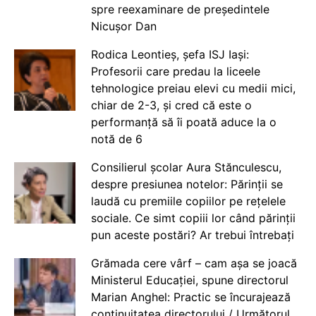
spre reexaminare de președintele
Nicușor Dan
Rodica Leontieș, șefa ISJ Iași:
Profesorii care predau la liceele
tehnologice preiau elevi cu medii mici,
chiar de 2-3, și cred că este o
performanță să îi poată aduce la o
notă de 6
Consilierul școlar Aura Stănculescu,
despre presiunea notelor: Părinții se
laudă cu premiile copiilor pe rețelele
sociale. Ce simt copiii lor când părinții
pun aceste postări? Ar trebui întrebați
Grămada cere vârf – cam așa se joacă
Ministerul Educației, spune directorul
Marian Anghel: Practic se încurajează
continuitatea directorului / Următorul