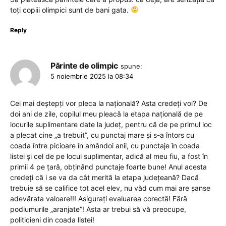
toți copiii olimpici sunt de bani gata.
Reply
Părinte de olimpic
spune:
5 noiembrie 2025 la 08:34
Cei mai deștepți vor pleca la națională? Asta credeți voi? De
doi ani de zile, copilul meu pleacă la etapa națională de pe
locurile suplimentare date la județ, pentru că de pe primul loc
a plecat cine „a trebuit”, cu punctaj mare și s-a întors cu
coada între picioare în amândoi anii, cu punctaje în coada
listei și cel de pe locul suplimentar, adică al meu fiu, a fost în
primii 4 pe țară, obținând punctaje foarte bune! Anul acesta
credeți că i se va da cât merită la etapa județeană? Dacă
trebuie să se califice tot acel elev, nu văd cum mai are șanse
adevărata valoare!!! Asigurați evaluarea corectă! Fără
podiumurile „aranjate”! Asta ar trebui să vă preocupe,
politicieni din coada listei!