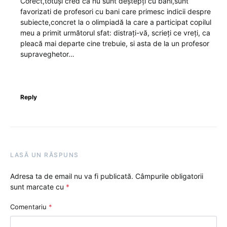
Corect,totuși cred ca nu sunt deștepți cu bani,sunt
favorizati de profesori cu bani care primesc indicii despre
subiecte,concret la o olimpiadă la care a participat copilul
meu a primit următorul sfat: distrați-vă, scrieți ce vreți, ca
pleacă mai departe cine trebuie, si asta de la un profesor
supraveghetor…
Reply
LASĂ UN RĂSPUNS
Adresa ta de email nu va fi publicată.
Câmpurile obligatorii
sunt marcate cu
*
Comentariu
*