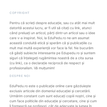
COPYRIGHT
Pentru că scrieți despre educație, sau cu atât mai mult
datorită acestui lucru, ar fi util să citați cu link, atunci
când preluați un articol, părți dintr-un articol sau o idee
care v-a inspirat. Noi, la EduPedu.ro ne-am asumat
această conduită etică și sperăm că și publicațiile cu
mult mai multă experiență vor face la fel. Ne bucurăm
că găsiți subiecte interesante pe Edupedu.ro și suntem
siguri că înțelegeți rugămintea noastră de a cita sursa
(cu link), ca o declarație reciprocă de respect și
profesionalism. Vă mulțumim!
DESPRE NOI
EduPedu.ro este o publicație online care găzduiește
exclusiv articole din domeniul educației și cercetării.
Urmărim constant cum sunt educați copiii noștri, cine și
cum face politicile din educație și cercetare, cine și cum
îi formează pe profesori, cât de adecvate la lumea în