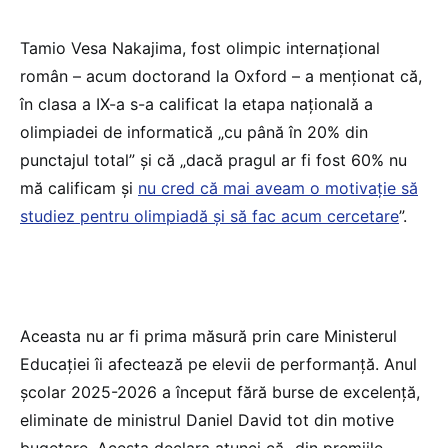
Tamio Vesa Nakajima, fost olimpic internațional
român – acum doctorand la Oxford – a menționat că,
în clasa a IX-a s-a calificat la etapa națională a
olimpiadei de informatică „cu până în 20% din
punctajul total” și că „dacă pragul ar fi fost 60% nu
mă calificam și
nu cred că mai aveam o motivație să
studiez pentru olimpiadă și să fac acum cercetare
”.
Aceasta nu ar fi prima măsură prin care Ministerul
Educației îi afectează pe elevii de performanță. Anul
școlar 2025-2026 a început fără burse de excelență,
eliminate de ministrul Daniel David tot din motive
bugetare. Acesta declara atunci că „din premiile