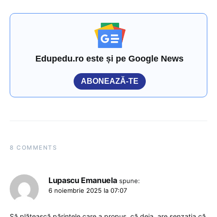
Edupedu.ro este și pe Google News
ABONEAZĂ-TE
8 COMMENTS
Lupascu Emanuela
spune:
6 noiembrie 2025 la 07:07
Să plătească părintele care a propus. că deja, are senzația că