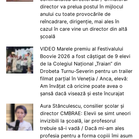
director va prelua postul în mijlocul
anului cu toate provocările de
reîncadrare, dirigenție, mai ales în
cazul în care vine un director din altă
școală
VIDEO Marele premiu al Festivalului
Boovie 2026 a fost câștigat de 9 elevi
de la Colegiul Național „Traian” din
Drobeta Turnu-Severin pentru un trailer
filmat parțial în Veneția / Anca, elevă:
Am învățat că oricine poate avea o
șansă dacă visează și este încurajat
Aura Stănculescu, consilier școlar și
director CMBRAE: Elevii se simt uneori
invizibili la școală, iar profesorul
trebuie să-i vadă / Dacă mi-am ales
profesia pentru a forma copiii îmi asum