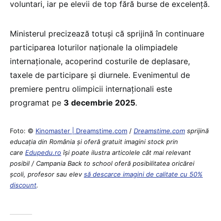
voluntari, iar pe elevii de top fără burse de excelență.
Ministerul precizează totuși că sprijină în continuare
participarea loturilor naționale la olimpiadele
internaționale, acoperind costurile de deplasare,
taxele de participare și diurnele. Evenimentul de
premiere pentru olimpicii internaționali este
programat pe
3 decembrie 2025
.
Foto: ©
Kinomaster | Dreamstime.com
/
Dreamstime.com
sprijină
educaţia din România şi oferă gratuit imagini stock prin
care
Edupedu.ro
îşi poate ilustra articolele cât mai relevant
posibil / Campania Back to school oferă posibilitatea oricărei
școli, profesor sau elev
să descarce imagini de calitate cu 50%
discount
.