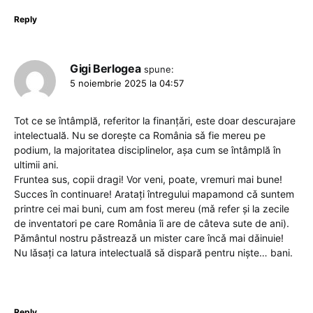
Reply
Gigi Berlogea
spune:
5 noiembrie 2025 la 04:57
Tot ce se întâmplă, referitor la finanțǎri, este doar descurajare
intelectuală. Nu se dorește ca România sǎ fie mereu pe
podium, la majoritatea disciplinelor, aşa cum se întâmplă în
ultimii ani.
Fruntea sus, copii dragi! Vor veni, poate, vremuri mai bune!
Succes în continuare! Aratați întregului mapamond cǎ suntem
printre cei mai buni, cum am fost mereu (mǎ refer şi la zecile
de inventatori pe care România îi are de câteva sute de ani).
Pǎmântul nostru pǎstreazǎ un mister care încǎ mai dǎinuie!
Nu lǎsați ca latura intelectuală sǎ dispară pentru niște… bani.
Reply