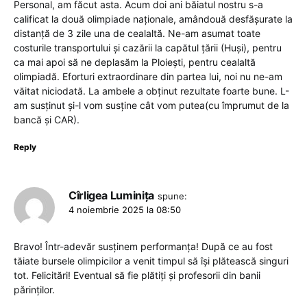
Personal, am făcut asta. Acum doi ani băiatul nostru s-a
calificat la două olimpiade naționale, amândouă desfășurate la
distanță de 3 zile una de cealaltă. Ne-am asumat toate
costurile transportului și cazării la capătul țării (Huși), pentru
ca mai apoi să ne deplasăm la Ploiești, pentru cealaltă
olimpiadă. Eforturi extraordinare din partea lui, noi nu ne-am
văitat niciodată. La ambele a obținut rezultate foarte bune. L-
am susținut și-l vom susține cât vom putea(cu împrumut de la
bancă și CAR).
Reply
Cîrligea Luminița
spune:
4 noiembrie 2025 la 08:50
Bravo! Într-adevăr susținem performanța! După ce au fost
tăiate bursele olimpicilor a venit timpul să își plătească singuri
tot. Felicitări! Eventual să fie plătiți și profesorii din banii
părinților.