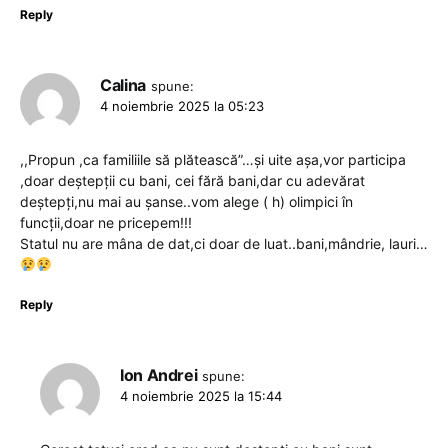
Reply
Calina
spune:
4 noiembrie 2025 la 05:23
,,Propun ,ca familiile să plătească”…și uite așa,vor participa
,doar deștepții cu bani, cei fără bani,dar cu adevărat
deștepți,nu mai au șanse..vom alege ( h) olimpici în
funcții,doar ne pricepem!!!
Statul nu are mâna de dat,ci doar de luat..bani,mândrie, lauri…
Reply
Ion Andrei
spune:
4 noiembrie 2025 la 15:44