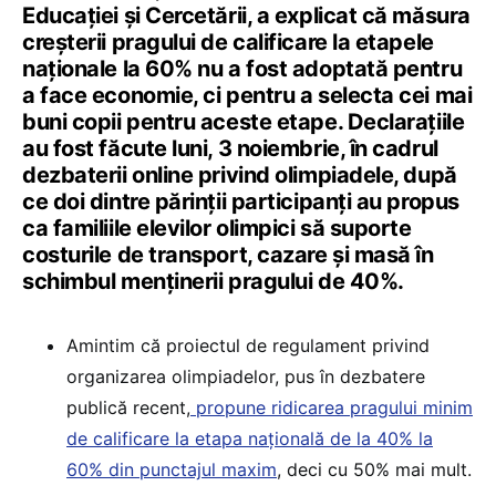
Educației și Cercetării, a explicat că măsura
creșterii pragului de calificare la etapele
naționale la 60% nu a fost adoptată pentru
a face economie, ci pentru a selecta cei mai
buni copii pentru aceste etape. Declarațiile
au fost făcute luni, 3 noiembrie, în cadrul
dezbaterii online privind olimpiadele, după
ce doi dintre părinții participanți au propus
ca familiile elevilor olimpici să suporte
costurile de transport, cazare și masă în
schimbul menținerii pragului de 40%.
Amintim că proiectul de regulament privind
organizarea olimpiadelor, pus în dezbatere
publică recent,
propune ridicarea pragului minim
de calificare la etapa națională de la 40% la
60% din punctajul maxim
, deci cu 50% mai mult.