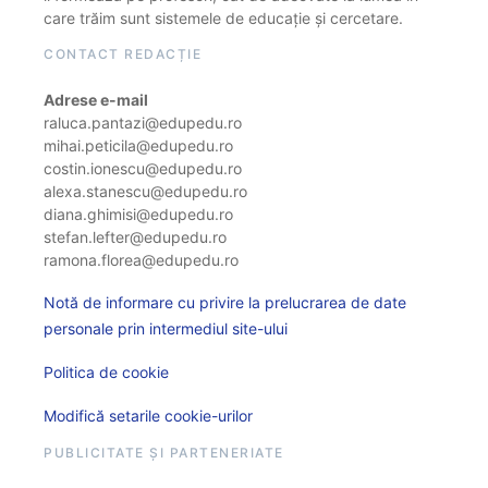
care trăim sunt sistemele de educație și cercetare.
CONTACT REDACȚIE
Adrese e-mail
raluca.pantazi@edupedu.ro
mihai.peticila@edupedu.ro
costin.ionescu@edupedu.ro
alexa.stanescu@edupedu.ro
diana.ghimisi@edupedu.ro
stefan.lefter@edupedu.ro
ramona.florea@edupedu.ro
Notă de informare cu privire la prelucrarea de date
personale prin intermediul site-ului
Politica de cookie
Modifică setarile cookie-urilor
PUBLICITATE ȘI PARTENERIATE