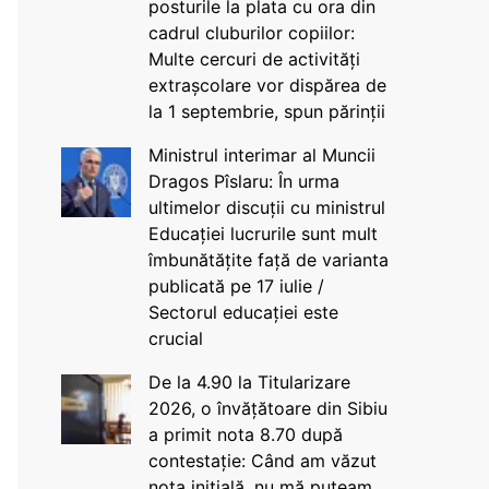
posturile la plata cu ora din
cadrul cluburilor copiilor:
Multe cercuri de activități
extrașcolare vor dispărea de
la 1 septembrie, spun părinții
Ministrul interimar al Muncii
Dragos Pîslaru: În urma
ultimelor discuții cu ministrul
Educației lucrurile sunt mult
îmbunătățite față de varianta
publicată pe 17 iulie /
Sectorul educației este
crucial
De la 4.90 la Titularizare
2026, o învățătoare din Sibiu
a primit nota 8.70 după
contestație: Când am văzut
nota inițială, nu mă puteam