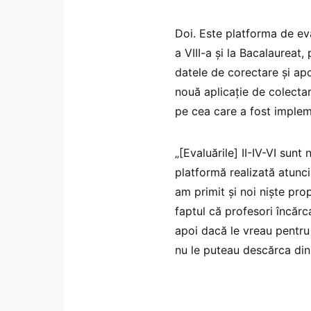
Doi. Este platforma de eval
a VIII-a și la Bacalaureat,
datele de corectare și apoi
nouă aplicație de colecta
pe cea care a fost impleme
„[Evaluările] II-IV-VI sunt
platformă realizată atunci
am primit și noi niște pro
faptul că profesori încărc
apoi dacă le vreau pentru 
nu le puteau descărca din