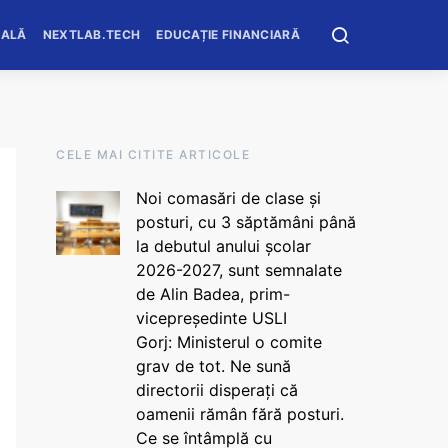
OALĂ
NEXTLAB.TECH
EDUCAȚIE FINANCIARĂ
CELE MAI CITITE ARTICOLE
Noi comasări de clase și
posturi, cu 3 săptămâni până
la debutul anului școlar
2026-2027, sunt semnalate
de Alin Badea, prim-
vicepreședinte USLI
Gorj: Ministerul o comite
grav de tot. Ne sună
directorii disperați că
oamenii rămân fără posturi.
Ce se întâmplă cu