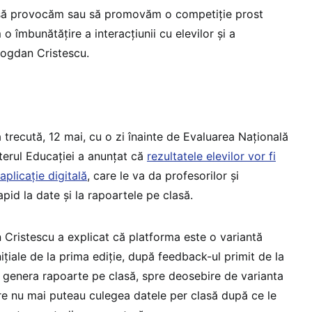
 să provocăm sau să promovăm o competiție prost
o îmbunătățire a interacțiunii cu elevilor și a
 Bogdan Cristescu.
trecută, 12 mai, cu o zi înainte de Evaluarea Națională
sterul Educației a anunțat că
rezultatele elevilor vor fi
plicație digitală
, care le va da profesorilor și
apid la date și la rapoartele pe clasă.
 Cristescu a explicat că platforma este o variantă
nițiale de la prima ediție, după feedback-ul primit de la
a genera rapoarte pe clasă, spre deosebire de varianta
are nu mai puteau culegea datele per clasă după ce le