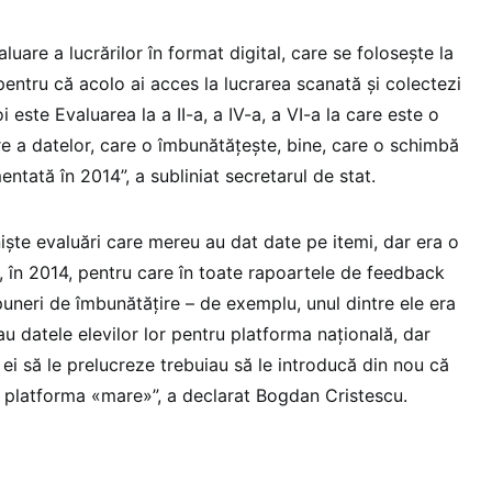
uare a lucrărilor în format digital, care se folosește la
 pentru că acolo ai acces la lucrarea scanată și colectezi
 este Evaluarea la a II-a, a IV-a, a VI-a la care este o
re a datelor, care o îmbunătățește, bine, care o schimbă
ntată în 2014”, a subliniat secretarul de stat.
 niște evaluări care mereu au dat date pe itemi, dar era o
, în 2014, pentru care în toate rapoartele de feedback
puneri de îmbunătățire – de exemplu, unul dintre ele era
au datele elevilor lor pentru platforma națională, dar
ei să le prelucreze trebuiau să le introducă din nou că
 platforma «mare»”, a declarat Bogdan Cristescu.