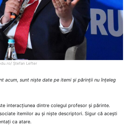
du.ro/ Ștefan Lefter
 acum, sunt niște date pe itemi și părinții nu înțeleg
ste interacțiunea dintre colegul profesor și părinte.
ociate itemilor au și niște descriptori. Sigur că acești
ntați ca atare.