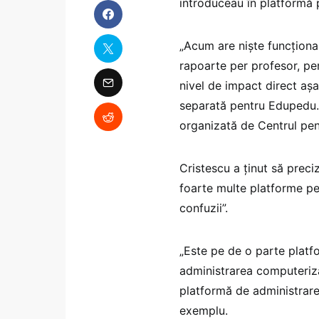
introduceau în platformă p
„Acum are niște funcțional
rapoarte per profesor, per
nivel de impact direct așa
separată pentru Edupedu.ro
organizată de Centrul pen
Cristescu a ținut să prec
foarte multe platforme pe 
confuzii”.
„Este pe de o parte platf
administrarea computeriz
platformă de administrar
exemplu.