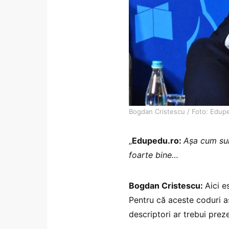
Bogdan Cristescu / Foto: Edupe
„
Edupedu.ro:
Așa cum sunt
foarte bine…
Bogdan Cristescu:
Aici e
Pentru că aceste coduri as
descriptori ar trebui preze