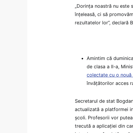
„Dorința noastră nu este
înțeleasă, ci să promovăm 
rezultatelor lor”, declară
Amintim că duminica 
de clasa a II-a, Mini
colectate cu o nouă a
învățătorilor acces r
Secretarul de stat Bogdan
actualizată a platformei i
școli. Profesorii vor pute
trecută a aplicației din c