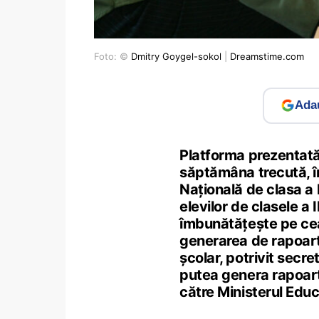
Foto: ©
Dmitry Goygel-sokol
|
Dreamstime.com
Adau
Platforma prezentată
săptămâna trecută, î
Națională de clasa a 
elevilor de clasele a I
îmbunătățește pe cea
generarea de rapoart
școlar, potrivit secre
putea genera rapoarte
către Ministerul Educ