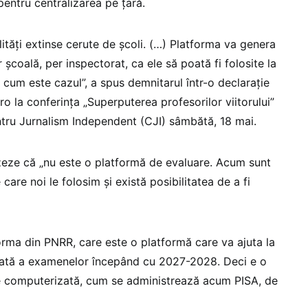
entru centralizarea pe țară.
ități extinse cerute de școli. (…) Platforma va genera
 școală, per inspectorat, ca ele să poată fi folosite la
 cum este cazul”, a spus demnitarul într-o declarație
 la conferința „Superputerea profesorilor viitorului”
tru Jurnalism Independent (CJI) sâmbătă, 18 mai.
izeze că „nu este o platformă de evaluare. Acum sunt
care noi le folosim și există posibilitatea de a fi
orma din PNRR, care este o platformă care va ajuta la
ată a examenelor începând cu 2027-2028. Deci e o
e computerizată, cum se administrează acum PISA, de