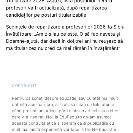
Titularizare 2026. Astăzi, lista posturilor pentru
profesori va fi actualizată, după repartizarea
candidaților pe posturi titularizabile
Ședințele de repartizare a profesorilor 2026, la Sibiu.
Învățătoare: „Am zis iau ce este. O să fac naveta și
Doamne-ajută, dar dacă în doi,trei ani nu reușesc să
mă titularizez nu cred că mai rămân în învățământ”
COPYRIGHT
Pentru că scrieți despre educație, sau cu atât mai mult
datorită acestui lucru, ar fi util să citați cu link, atunci
când preluați un articol, părți dintr-un articol sau o idee
care v-a inspirat. Noi, la EduPedu.ro ne-am asumat
această conduită etică și sperăm că și publicațiile cu
mult mai multă experiență vor face la fel. Ne bucurăm