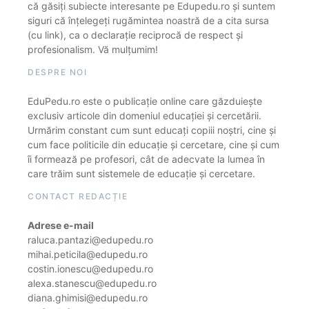
că găsiți subiecte interesante pe Edupedu.ro și suntem
siguri că înțelegeți rugămintea noastră de a cita sursa
(cu link), ca o declarație reciprocă de respect și
profesionalism. Vă mulțumim!
DESPRE NOI
EduPedu.ro este o publicație online care găzduiește
exclusiv articole din domeniul educației și cercetării.
Urmărim constant cum sunt educați copiii noștri, cine și
cum face politicile din educație și cercetare, cine și cum
îi formează pe profesori, cât de adecvate la lumea în
care trăim sunt sistemele de educație și cercetare.
CONTACT REDACȚIE
Adrese e-mail
raluca.pantazi@edupedu.ro
mihai.peticila@edupedu.ro
costin.ionescu@edupedu.ro
alexa.stanescu@edupedu.ro
diana.ghimisi@edupedu.ro