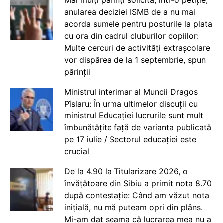
anularea deciziei ISMB de a nu mai
acorda sumele pentru posturile la plata
cu ora din cadrul cluburilor copiilor:
Multe cercuri de activități extrașcolare
vor dispărea de la 1 septembrie, spun
părinții
Ministrul interimar al Muncii Dragos
Pîslaru: În urma ultimelor discuții cu
ministrul Educației lucrurile sunt mult
îmbunătățite față de varianta publicată
pe 17 iulie / Sectorul educației este
crucial
De la 4.90 la Titularizare 2026, o
învățătoare din Sibiu a primit nota 8.70
după contestație: Când am văzut nota
inițială, nu mă puteam opri din plâns.
Mi-am dat seama că lucrarea mea nu a