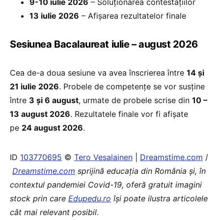
9-10 iulie 2026
– Soluționarea contestațiilor
13 iulie 2026
– Afișarea rezultatelor finale
Sesiunea Bacalaureat iulie – august 2026
Cea de-a doua sesiune va avea înscrierea între
14 și
21 iulie 2026
. Probele de competențe se vor susține
între
3 și 6 august
, urmate de probele scrise din
10 –
13 august 2026
. Rezultatele finale vor fi afișate
pe
24 august 2026
.
ID
103770695
©
Tero Vesalainen
|
Dreamstime.com
/
Dreamstime.com
sprijină educaţia din România şi, în
contextul pandemiei Covid-19, oferă gratuit imagini
stock prin care
Edupedu.ro
îşi poate ilustra articolele
cât mai relevant posibil
.