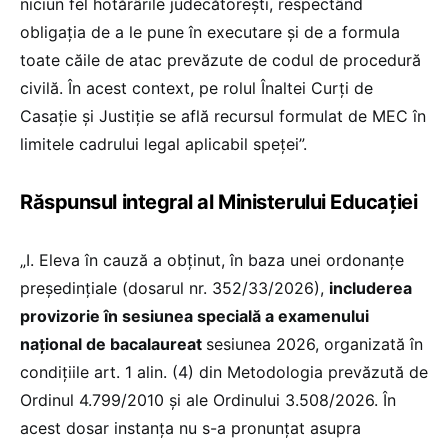
niciun fel hotărârile judecătorești, respectând
obligația de a le pune în executare și de a formula
toate căile de atac prevăzute de codul de procedură
civilă. În acest context, pe rolul Înaltei Curţi de
Casaţie şi Justiţie se află recursul formulat de MEC în
limitele cadrului legal aplicabil speţei”.
Răspunsul integral al Ministerului Educației
„I. Eleva în cauză a obținut, în baza unei ordonanțe
președințiale (dosarul nr. 352/33/2026),
includerea
provizorie în sesiunea specială a examenului
naţional de bacalaureat
sesiunea 2026, organizată în
condiţiile art. 1 alin. (4) din Metodologia prevăzută de
Ordinul 4.799/2010 şi ale Ordinului 3.508/2026. În
acest dosar instanța nu s-a pronunțat asupra