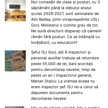
Noi comasări de clase și posturi, cu 3
săptămâni până la debutul anului
școlar 2026-2027, sunt semnalate de
Alin Badea, prim-vicepreședinte USLI
Gorj: Ministerul o comite grav de tot.
Ne sună directorii disperați că oamenii
rămân fără posturi. Ce se întâmplă cu
învățătorii, cu educatorii?
Șeful ISJ Gorj, alți 8 inspectori și
personal auxiliar trebuie să returneze
peste 55.000 de lei, bani acordați
pentru decontarea navetei, timp de
peste un an / Inspectorul general,
Marian Staicu: La vremea aceea nu
eram inspector șef. ISJ ne-a cerut să
depunem documente pentru
decontarea navetei
Mai mulți părinți solicită, într-o petiție,