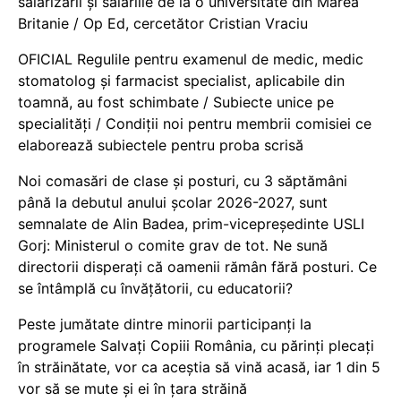
salarizării și salariile de la o universitate din Marea
Britanie / Op Ed, cercetător Cristian Vraciu
OFICIAL Regulile pentru examenul de medic, medic
stomatolog și farmacist specialist, aplicabile din
toamnă, au fost schimbate / Subiecte unice pe
specialități / Condiții noi pentru membrii comisiei ce
elaborează subiectele pentru proba scrisă
Noi comasări de clase și posturi, cu 3 săptămâni
până la debutul anului școlar 2026-2027, sunt
semnalate de Alin Badea, prim-vicepreședinte USLI
Gorj: Ministerul o comite grav de tot. Ne sună
directorii disperați că oamenii rămân fără posturi. Ce
se întâmplă cu învățătorii, cu educatorii?
Peste jumătate dintre minorii participanți la
programele Salvați Copiii România, cu părinți plecați
în străinătate, vor ca aceștia să vină acasă, iar 1 din 5
vor să se mute și ei în țara străină