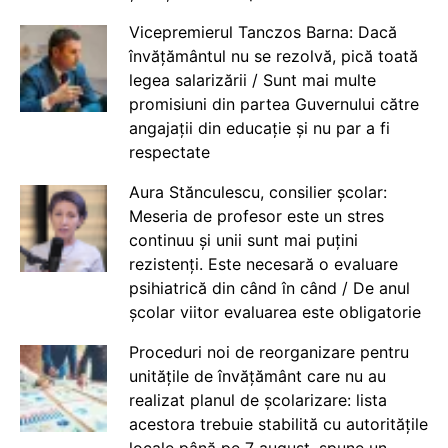
Vicepremierul Tanczos Barna: Dacă
învățământul nu se rezolvă, pică toată
legea salarizării / Sunt mai multe
promisiuni din partea Guvernului către
angajații din educație și nu par a fi
respectate
Aura Stănculescu, consilier școlar:
Meseria de profesor este un stres
continuu și unii sunt mai puțini
rezistenți. Este necesară o evaluare
psihiatrică din când în când / De anul
școlar viitor evaluarea este obligatorie
Proceduri noi de reorganizare pentru
unitățile de învățământ care nu au
realizat planul de școlarizare: lista
acestora trebuie stabilită cu autoritățile
locale până pe 7 august, spune un