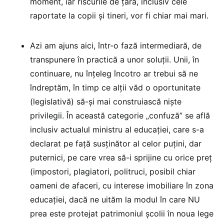
moment, iar riscurile de țară, inclusiv cele
raportate la copii și tineri, vor fi chiar mai mari.
Azi am ajuns aici, într-o fază intermediară, de
transpunere în practică a unor soluții. Unii, în
continuare, nu înțeleg încotro ar trebui să ne
îndreptăm, în timp ce alții văd o oportunitate
(legislativă) să-și mai construiască niște
privilegii. În această categorie „confuză” se află
inclusiv actualul ministru al educației, care s-a
declarat pe față susținător al celor puțini, dar
puternici, pe care vrea să-i sprijine cu orice preț
(impostori, plagiatori, politruci, posibil chiar
oameni de afaceri, cu interese imobiliare în zona
educației, dacă ne uităm la modul în care NU
prea este protejat patrimoniul școlii în noua lege