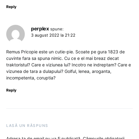
Reply
perplex
spune:
3 august 2022 la 21:22
Remus Pricopie este un cutie-pie. Scoate pe gura 1823 de
cuvinte fara sa spuna nimic. Cu ce e el mai breaz decat
traktoristul? Care e viziunea lui? Incotro ne indreptam? Care e
vizunea de tara a dulapului? Golful, lenea, aroganta,
incompetenta, coruptia?
Reply
LASĂ UN RĂSPUNS
Adresa ta de email nu va fi publicată.
Câmpurile obligatorii