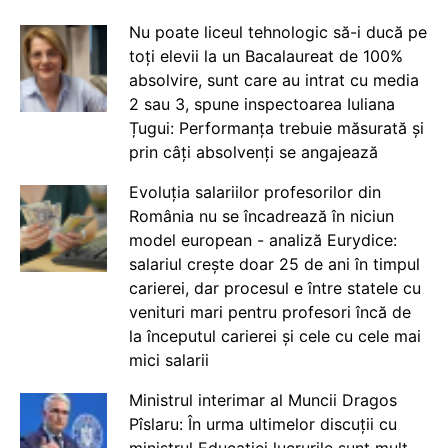
Nu poate liceul tehnologic să-i ducă pe
toți elevii la un Bacalaureat de 100%
absolvire, sunt care au intrat cu media
2 sau 3, spune inspectoarea Iuliana
Țugui: Performanța trebuie măsurată și
prin câți absolvenți se angajează
Evoluția salariilor profesorilor din
România nu se încadrează în niciun
model european - analiză Eurydice:
salariul crește doar 25 de ani în timpul
carierei, dar procesul e între statele cu
venituri mari pentru profesori încă de
la începutul carierei și cele cu cele mai
mici salarii
Ministrul interimar al Muncii Dragos
Pîslaru: În urma ultimelor discuții cu
ministrul Educației lucrurile sunt mult