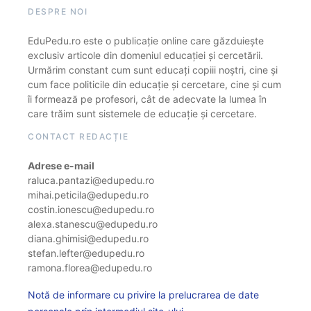
DESPRE NOI
EduPedu.ro este o publicație online care găzduiește
exclusiv articole din domeniul educației și cercetării.
Urmărim constant cum sunt educați copiii noștri, cine și
cum face politicile din educație și cercetare, cine și cum
îi formează pe profesori, cât de adecvate la lumea în
care trăim sunt sistemele de educație și cercetare.
CONTACT REDACȚIE
Adrese e-mail
raluca.pantazi@edupedu.ro
mihai.peticila@edupedu.ro
costin.ionescu@edupedu.ro
alexa.stanescu@edupedu.ro
diana.ghimisi@edupedu.ro
stefan.lefter@edupedu.ro
ramona.florea@edupedu.ro
Notă de informare cu privire la prelucrarea de date