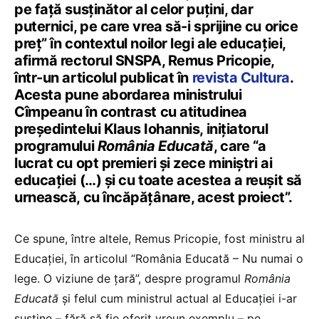
pe față susținător al celor puțini, dar
puternici, pe care vrea să-i sprijine cu orice
preț” în contextul noilor legi ale educației,
afirmă rectorul SNSPA, Remus Pricopie,
într-un articolul publicat în
revista Cultura
.
Acesta pune abordarea ministrului
Cîmpeanu în contrast cu atitudinea
președintelui Klaus Iohannis, inițiatorul
programului
România Educată
, care “a
lucrat cu opt premieri și zece miniștri ai
educației (…) și cu toate acestea a reușit să
urnească, cu încăpățânare, acest proiect”.
Ce spune, între altele, Remus Pricopie, fost ministru al
Educației, în articolul “România Educată – Nu numai o
lege. O viziune de țară”, despre programul
România
Educată
și felul cum ministrul actual al Educației i-ar
susține – fără să fie oferit vreun exemplu – pe