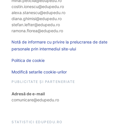
mihai.peticila@edupedu.ro
costin.ionescu@edupedu.ro
alexa.stanescu@edupedu.ro
diana.ghimisi@edupedu.ro
stefan.lefter@edupedu.ro
ramona.florea@edupedu.ro
Notă de informare cu privire la prelucrarea de date
personale prin intermediul site-ului
Politica de cookie
Modifică setarile cookie-urilor
PUBLICITATE ȘI PARTENERIATE
Adresă de e-mail
comunicare@edupedu.ro
STATISTICI EDUPEDU.RO