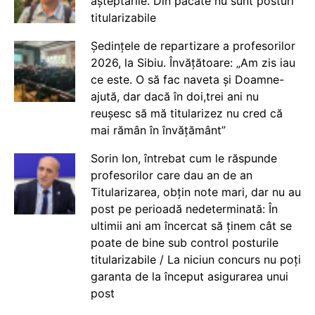
așteptările. Din păcate nu sunt posturi
titularizabile
Ședințele de repartizare a profesorilor
2026, la Sibiu. Învățătoare: „Am zis iau
ce este. O să fac naveta și Doamne-
ajută, dar dacă în doi,trei ani nu
reușesc să mă titularizez nu cred că
mai rămân în învățământ”
Sorin Ion, întrebat cum le răspunde
profesorilor care dau an de an
Titularizarea, obțin note mari, dar nu au
post pe perioadă nedeterminată: În
ultimii ani am încercat să ținem cât se
poate de bine sub control posturile
titularizabile / La niciun concurs nu poți
garanta de la început asigurarea unui
post