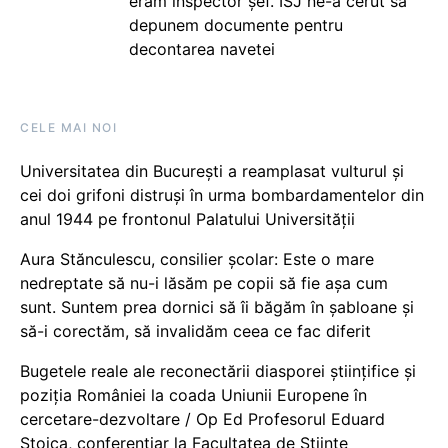
eram inspector șef. ISJ ne-a cerut să
depunem documente pentru
decontarea navetei
CELE MAI NOI
Universitatea din București a reamplasat vulturul și
cei doi grifoni distruși în urma bombardamentelor din
anul 1944 pe frontonul Palatului Universității
Aura Stănculescu, consilier școlar: Este o mare
nedreptate să nu-i lăsăm pe copii să fie așa cum
sunt. Suntem prea dornici să îi băgăm în șabloane și
să-i corectăm, să invalidăm ceea ce fac diferit
Bugetele reale ale reconectării diasporei științifice și
poziția României la coada Uniunii Europene în
cercetare-dezvoltare / Op Ed Profesorul Eduard
Stoica, conferențiar la Facultatea de Științe