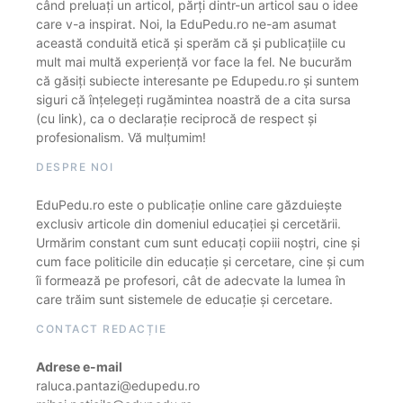
când preluați un articol, părți dintr-un articol sau o idee
care v-a inspirat. Noi, la EduPedu.ro ne-am asumat
această conduită etică și sperăm că și publicațiile cu
mult mai multă experiență vor face la fel. Ne bucurăm
că găsiți subiecte interesante pe Edupedu.ro și suntem
siguri că înțelegeți rugămintea noastră de a cita sursa
(cu link), ca o declarație reciprocă de respect și
profesionalism. Vă mulțumim!
DESPRE NOI
EduPedu.ro este o publicație online care găzduiește
exclusiv articole din domeniul educației și cercetării.
Urmărim constant cum sunt educați copiii noștri, cine și
cum face politicile din educație și cercetare, cine și cum
îi formează pe profesori, cât de adecvate la lumea în
care trăim sunt sistemele de educație și cercetare.
CONTACT REDACȚIE
Adrese e-mail
raluca.pantazi@edupedu.ro