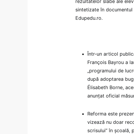
rezultatelor slabe ale elev
sintetizate în documentul 
Edupedu.ro.
Într-un articol publi
François Bayrou a la
„programului de lucru
după adoptarea buget
Élisabeth Borne, ace
anunțat oficial măsur
Reforma este prezent
vizează nu doar recon
scrisului” în școală,