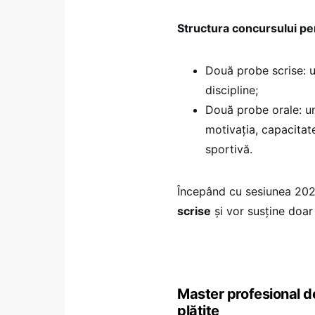
Structura concursului pe
Două probe scrise: u
discipline;
Două probe orale: u
motivația, capacitate
sportivă.
Începând cu sesiunea 20
scrise
și vor susține doar
Master profesional de 
plătite