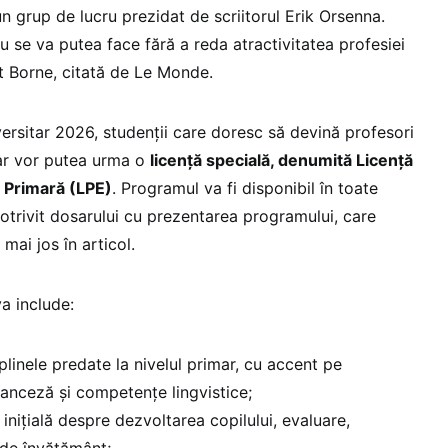
un grup de lucru prezidat de scriitorul Erik Orsenna.
nu se va putea face fără a reda atractivitatea profesiei
at Borne, citată de Le Monde.
versitar 2026, studenții care doresc să devină profesori
ar vor putea urma o
licență specială, denumită Licență
 Primară (LPE)
. Programul va fi disponibil în toate
 potrivit dosarului cu prezentarea programului, care
 mai jos în articol.
va include:
iplinele predate la nivelul primar, cu accent pe
anceză și competențe lingvistice;
nițială despre dezvoltarea copilului, evaluare,
e de învățământ;