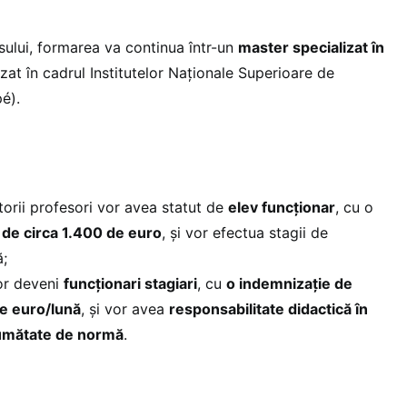
lui, formarea va continua într-un
master specializat în
izat în cadrul Institutelor Naționale Superioare de
pé).
iitorii profesori vor avea statut de
elev funcționar
, cu o
 de circa 1.400 de euro
, și vor efectua stagii de
ă;
or deveni
funcționari stagiari
, cu
o indemnizație de
e euro/lună
, și vor avea
responsabilitate didactică în
 jumătate de normă
.