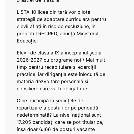
o astfel de măsură
LISTA 10 licee din țară vor pilota
strategii de adaptare curriculară pentru
elevii aflați în risc de excluziune, în
proiectul RECRED, anunță Ministerul
Educației
Elevii de clasa a IX-a încep anul școlar
2026-2027 cu programe noi / Mai mult
timp pentru recapitulare și exerciții
practice, iar dirigenția este înlocuită de
materia dezvoltare personală și
consiliere care va fi obligatorie
Cine participă la ședințele de
repartizare a posturilor pe perioadă
nedeterminată? La nivel național sunt
17.205 candidați care se pot titulariza,
însă doar 6.166 de posturi vacante