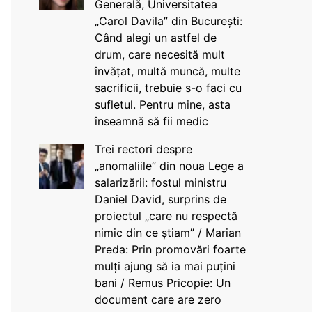
Generală, Universitatea
„Carol Davila” din București:
Când alegi un astfel de
drum, care necesită mult
învățat, multă muncă, multe
sacrificii, trebuie s-o faci cu
sufletul. Pentru mine, asta
înseamnă să fii medic
Trei rectori despre
„anomaliile” din noua Lege a
salarizării: fostul ministru
Daniel David, surprins de
proiectul „care nu respectă
nimic din ce știam” / Marian
Preda: Prin promovări foarte
mulți ajung să ia mai puțini
bani / Remus Pricopie: Un
document care are zero