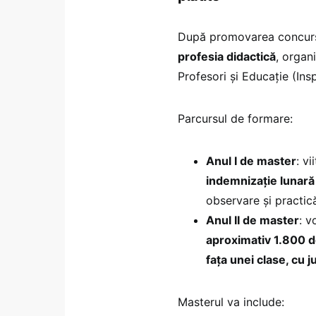
După promovarea concursu
profesia didactică
, organ
Profesori și Educație (Ins
Parcursul de formare:
Anul I de master
: v
indemnizație lunară
observare și practic
Anul II de master
: v
aproximativ 1.800 d
fața unei clase, cu
Masterul va include: