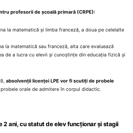
ntru profesorii de școală primară (CRPE):
na la matematică și limba franceză, a doua pe celelalte
na la matematică sau franceză, alta care evaluează
a de a lucra cu elevii și cunoștințe din educația fizică și
28,
absolvenții licenței LPE vor fi scutiți de probele
 probele orale de admitere în corpul didactic.
2 ani, cu statut de elev funcționar și stagii