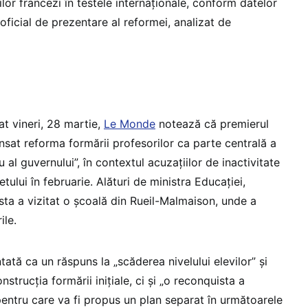
ilor francezi în testele internaționale, conform datelor
oficial de prezentare al reformei, analizat de
cat vineri, 28 martie,
Le Monde
notează că premierul
nsat reforma formării profesorilor ca parte centrală a
 al guvernului”, în contextul acuzațiilor de inactivitate
ului în februarie. Alături de ministra Educației,
sta a vizitat o școală din Rueil-Malmaison, unde a
ile.
ată ca un răspuns la „scăderea nivelului elevilor” și
strucția formării inițiale, ci și „o reconquista a
 pentru care va fi propus un plan separat în următoarele