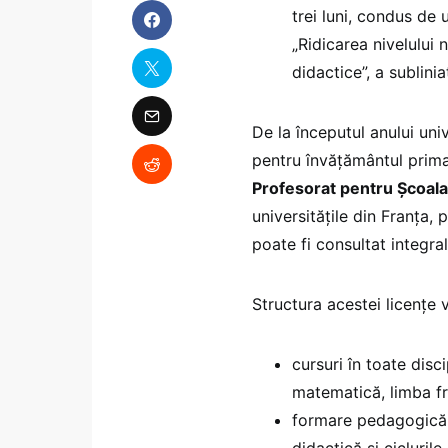
trei luni, condus de 
„Ridicarea nivelului 
didactice”, a sublini
De la începutul anului uni
pentru învățământul prim
Profesorat pentru Școala
universitățile din Franța,
poate fi consultat integral
Structura acestei licențe 
cursuri în toate disc
matematică, limba fr
formare pedagogică i
didactică și cicluril