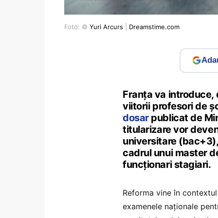
Foto: ©
Yuri Arcurs
|
Dreamstime.com
Adau
Franța va introduce,
viitorii profesori de 
dosar
publicat de Min
titularizare vor deven
universitare (bac+3),
cadrul unui master de 
funcționari stagiari.
Reforma vine în contextul
examenele naționale pentr