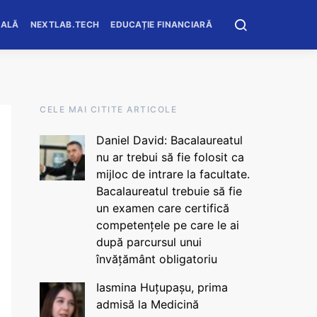
OALĂ
NEXTLAB.TECH
EDUCAȚIE FINANCIARĂ
CELE MAI CITITE ARTICOLE
Daniel David: Bacalaureatul
nu ar trebui să fie folosit ca
mijloc de intrare la facultate.
Bacalaureatul trebuie să fie
un examen care certifică
competențele pe care le ai
după parcursul unui
învățământ obligatoriu
Iasmina Huțupașu, prima
admisă la Medicină