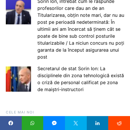
Sorin Ion, întrebat cum le răspunde
profesorilor care dau an de an
Titularizarea, obțin note mari, dar nu au
post pe perioadă nedeterminată: În
ultimii ani am încercat să ținem cât se
poate de bine sub control posturile
titularizabile / La niciun concurs nu poți
garanta de la început asigurarea unui
post
Secretarul de stat Sorin Ion: La
disciplinele din zona tehnologică există
o criză de personal calificat pe zona
de maiștri-instructori
CELE MAI NOI
ULTIMĂ ORĂ Elevii români au obținut 3 medalii de