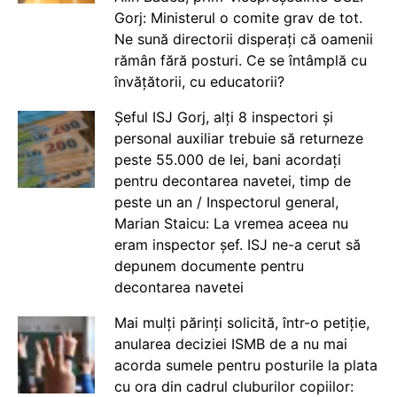
Gorj: Ministerul o comite grav de tot.
Ne sună directorii disperați că oamenii
rămân fără posturi. Ce se întâmplă cu
învățătorii, cu educatorii?
Șeful ISJ Gorj, alți 8 inspectori și
personal auxiliar trebuie să returneze
peste 55.000 de lei, bani acordați
pentru decontarea navetei, timp de
peste un an / Inspectorul general,
Marian Staicu: La vremea aceea nu
eram inspector șef. ISJ ne-a cerut să
depunem documente pentru
decontarea navetei
Mai mulți părinți solicită, într-o petiție,
anularea deciziei ISMB de a nu mai
acorda sumele pentru posturile la plata
cu ora din cadrul cluburilor copiilor: