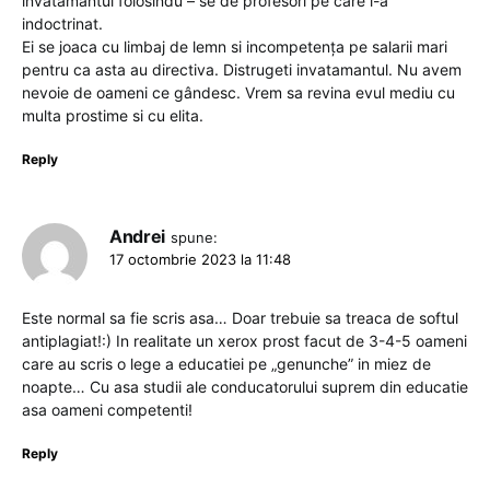
invatamantul folosindu – se de profesori pe care i-a
indoctrinat.
Ei se joaca cu limbaj de lemn si incompetența pe salarii mari
pentru ca asta au directiva. Distrugeti invatamantul. Nu avem
nevoie de oameni ce gândesc. Vrem sa revina evul mediu cu
multa prostime si cu elita.
Reply
Andrei
spune:
17 octombrie 2023 la 11:48
Este normal sa fie scris asa… Doar trebuie sa treaca de softul
antiplagiat!:) In realitate un xerox prost facut de 3-4-5 oameni
care au scris o lege a educatiei pe „genunche” in miez de
noapte… Cu asa studii ale conducatorului suprem din educatie
asa oameni competenti!
Reply