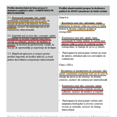
Foto: Tabel realizat de Edupedu.ro pe baza datelor Ministerului