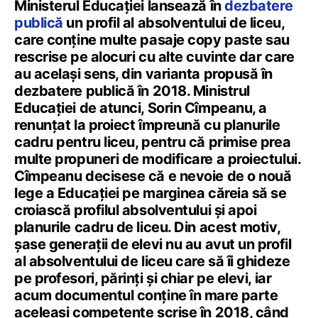
Ministerul Educației lansează în
dezbatere
publică
un profil al absolventului de liceu,
care conține multe pasaje copy paste sau
rescrise pe alocuri cu alte cuvinte dar care
au același sens, din varianta propusă în
dezbatere publică în 2018. Ministrul
Educației de atunci, Sorin Cîmpeanu, a
renunțat la proiect împreună cu planurile
cadru pentru liceu, pentru că primise prea
multe propuneri de modificare a proiectului.
Cîmpeanu decisese că e nevoie de o nouă
lege a Educației pe marginea căreia să se
croiască profilul absolventului și apoi
planurile cadru de liceu. Din acest motiv,
șase generații de elevi nu au avut un profil
al absolventului de liceu care să îi ghideze
pe profesori, părinți și chiar pe elevi, iar
acum documentul conține în mare parte
aceleași competențe scrise în 2018, când