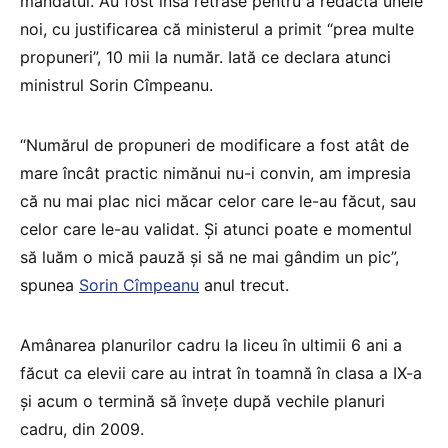
mandatul. Au fost însă retrase pentru a redacta unele
noi, cu justificarea că ministerul a primit “prea multe
propuneri”, 10 mii la număr. Iată ce declara atunci
ministrul Sorin Cîmpeanu.
“Numărul de propuneri de modificare a fost atât de
mare încât practic nimănui nu-i convin, am impresia
că nu mai plac nici măcar celor care le-au făcut, sau
celor care le-au validat. Și atunci poate e momentul
să luăm o mică pauză și să ne mai gândim un pic”,
spunea
Sorin Cîmpeanu
anul trecut.
Amânarea planurilor cadru la liceu în ultimii 6 ani a
făcut ca elevii care au intrat în toamnă în clasa a IX-a
și acum o termină să învețe după vechile planuri
cadru, din 2009.