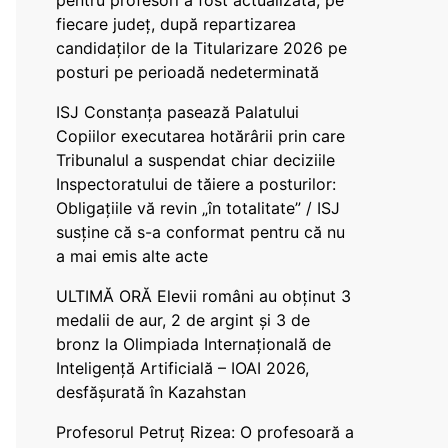
pentru profesori a fost actualizată, pe
fiecare județ, după repartizarea
candidaților de la Titularizare 2026 pe
posturi pe perioadă nedeterminată
ISJ Constanța pasează Palatului
Copiilor executarea hotărârii prin care
Tribunalul a suspendat chiar deciziile
Inspectoratului de tăiere a posturilor:
Obligațiile vă revin „în totalitate” / ISJ
susține că s-a conformat pentru că nu
a mai emis alte acte
ULTIMĂ ORĂ Elevii români au obținut 3
medalii de aur, 2 de argint și 3 de
bronz la Olimpiada Internațională de
Inteligență Artificială – IOAI 2026,
desfășurată în Kazahstan
Profesorul Petruț Rizea: O profesoară a