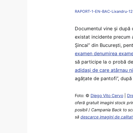
RAPORT-1-EN-BAC-Lixandru-12
Documentul vine și după c
existat incidente precum a
Șincai” din București, pen
examen denumirea exame
să participe la o probă d
adidași de care atârnau ni
agățate de pantofi”, dup
Foto: ©
Diego Vito Cervo
|
Dr
oferă gratuit imagini stock pr
posibil
/
Campania Back to schoo
să
descarce imagini de calita