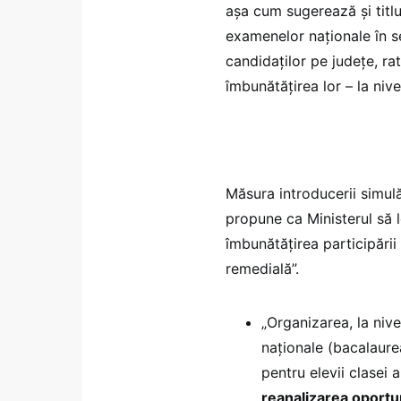
așa cum sugerează și titl
examenelor naţionale în se
candidaților pe județe, ra
îmbunătățirea lor – la nive
Măsura introducerii simulă
propune ca Ministerul să 
îmbunătățirea participării 
remedială”.
„Organizarea, la nive
naționale (bacalaurea
pentru elevii clasei 
reanalizarea oportuni