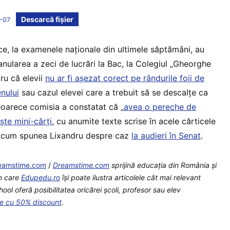
Descarcă fișier
-07
e, la examenele naționale din ultimele săptămâni, au
nularea a zeci de lucrări la Bac, la Colegiul „Gheorghe
tru că elevii
nu ar fi așezat corect pe rândurile foii de
nului
sau cazul elevei care a trebuit să se descalțe ca
eoarece comisia a constatat că „
avea o pereche de
ște mini-cărți
, cu anumite texte scrise în acele cărticele
ă cum spunea Lixandru despre caz
la audieri în Senat
.
eamstime.com
/
Dreamstime.com
sprijină educaţia din România şi
in care
Edupedu.ro
îşi poate ilustra articolele cât mai relevant
l oferă posibilitatea oricărei școli, profesor sau elev
te cu 50% discount
.