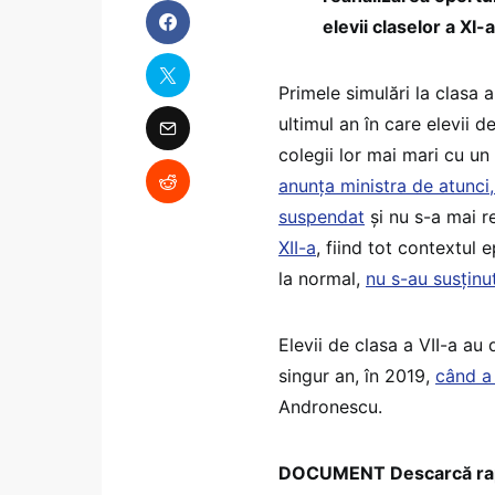
elevii claselor a XI
Primele simulări la clasa 
ultimul an în care elevii d
colegii lor mai mari cu un
anunța ministra de atunci
suspendat
și nu s-a mai r
XII-a
, fiind tot contextul 
la normal,
nu s-au susținut
Elevii de clasa a VII-a au
singur an, în 2019,
când a 
Andronescu.
DOCUMENT Descarcă rapor