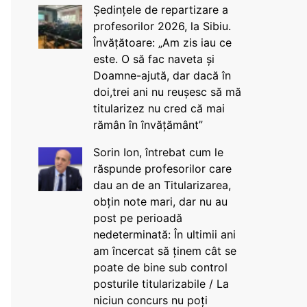
Ședințele de repartizare a
profesorilor 2026, la Sibiu.
Învățătoare: „Am zis iau ce
este. O să fac naveta și
Doamne-ajută, dar dacă în
doi,trei ani nu reușesc să mă
titularizez nu cred că mai
rămân în învățământ”
Sorin Ion, întrebat cum le
răspunde profesorilor care
dau an de an Titularizarea,
obțin note mari, dar nu au
post pe perioadă
nedeterminată: În ultimii ani
am încercat să ținem cât se
poate de bine sub control
posturile titularizabile / La
niciun concurs nu poți