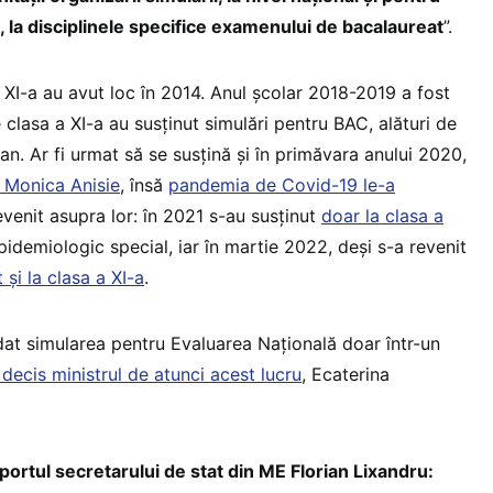
-a, la disciplinele specifice examenului de bacalaureat
”.
a XI-a au avut loc în 2014. Anul școlar 2018-2019 a fost
e clasa a XI-a au susținut simulări pentru BAC, alături de
 an. Ar fi urmat să se susțină și în primăvara anului 2020,
, Monica Anisie
, însă
pandemia de Covid-19 le-a
evenit asupra lor: în 2021 s-au susținut
doar la clasa a
epidemiologic special, iar în martie 2022, deși s-a revenit
 și la clasa a XI-a
.
 dat simularea pentru Evaluarea Națională doar într-un
decis ministrul de atunci acest lucru
, Ecaterina
tul secretarului de stat din ME Florian Lixandru: