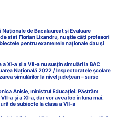
i Naționale de Bacalaureat și Evaluare
de stat Florian Lixandru, nu știe câți profesori
ubiectele pentru examenele naționale dau și
a a XI-a și a VII-a nu susțin simulări la BAC
uarea Națională 2022 / Inspectoratele școlare
zarea simulărilor la nivel județean – surse
ica Anisie, ministrul Educației: Păstrăm
 VII-a și a XI-a, dar vor avea loc în luna mai.
ură de subiecte la clasa a VII-a