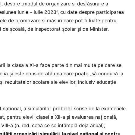
ul, despre „modul de organizare şi desfăşurare a
siunea iunie – iulie 2023”, cu date despre participarea
tele de promovare și măsuri care pot fi luate pentru
l de școală, de inspectorat școlar și de Minister.
rii la clasa a XI-a face parte din mai multe pe care se
le ia și este considerată una care poate „să conducă la
și rezultatelor școlare ale elevilor, inclusiv educație
l național, a simulărilor probelor scrise de la examenele
t, pentru elevii clasei a XII-a și evaluarea națională,
a VIII-a (n. red. ceea ce se întâmplă deja anual);
tății organizării simulării, la nivel național și pentru