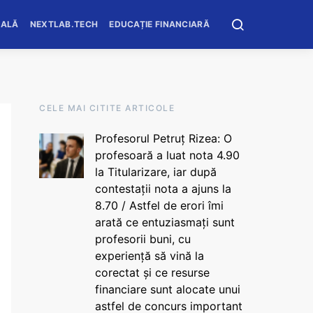
OALĂ
NEXTLAB.TECH
EDUCAȚIE FINANCIARĂ
CELE MAI CITITE ARTICOLE
Profesorul Petruț Rizea: O
profesoară a luat nota 4.90
la Titularizare, iar după
contestații nota a ajuns la
8.70 / Astfel de erori îmi
arată ce entuziasmați sunt
profesorii buni, cu
experiență să vină la
corectat și ce resurse
financiare sunt alocate unui
astfel de concurs important