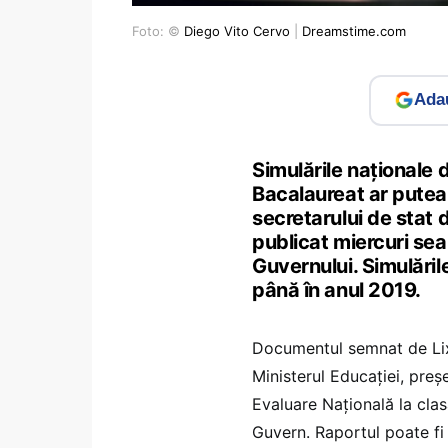
Foto: ©
Diego Vito Cervo
|
Dreamstime.com
Adau
Simulările naționale 
Bacalaureat ar putea 
secretarului de stat d
publicat miercuri sear
Guvernului. Simulăril
până în anul 2019.
Documentul semnat de Lixa
Ministerul Educației, preș
Evaluare Națională la clasa 
Guvern. Raportul poate fi 