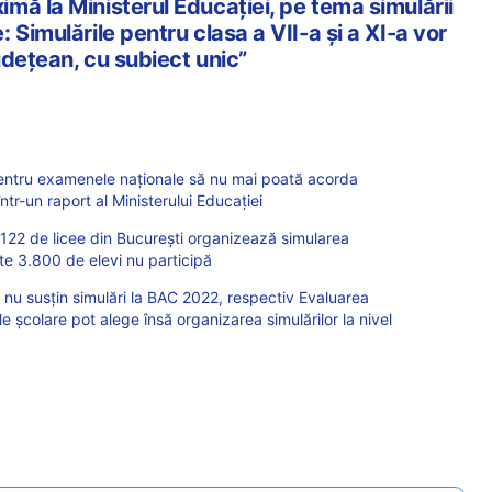
mă la Ministerul Educației, pe tema simulării
 Simulările pentru clasa a VII-a și a XI-a vor
județean, cu subiect unic”
pentru examenele naționale să nu mai poată acorda
într-un raport al Ministerului Educației
 122 de licee din București organizează simularea
e 3.800 de elevi nu participă
-a nu susțin simulări la BAC 2022, respectiv Evaluarea
e școlare pot alege însă organizarea simulărilor la nivel