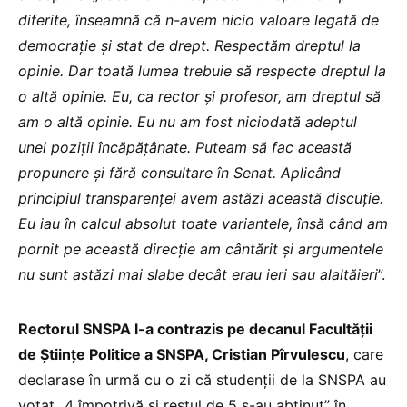
diferite, înseamnă că n-avem nicio valoare legată de
democrație și stat de drept. Respectăm dreptul la
opinie. Dar toată lumea trebuie să respecte dreptul la
o altă opinie. Eu, ca rector și profesor, am dreptul să
am o altă opinie. Eu nu am fost niciodată adeptul
unei poziții încăpățânate. Puteam să fac această
propunere și fără consultare în Senat. Aplicând
principiul transparenței avem astăzi această discuție.
Eu iau în calcul absolut toate variantele, însă când am
pornit pe această direcție am cântărit și argumentele
nu sunt astăzi mai slabe decât erau ieri sau alaltăieri
”.
Rectorul SNSPA l-a contrazis pe decanul Facultății
de Științe Politice a SNSPA, Cristian Pîrvulescu
, care
declarase în urmă cu o zi că studenții de la SNSPA au
votat „4 împotrivă și restul de 5 s-au abținut” în