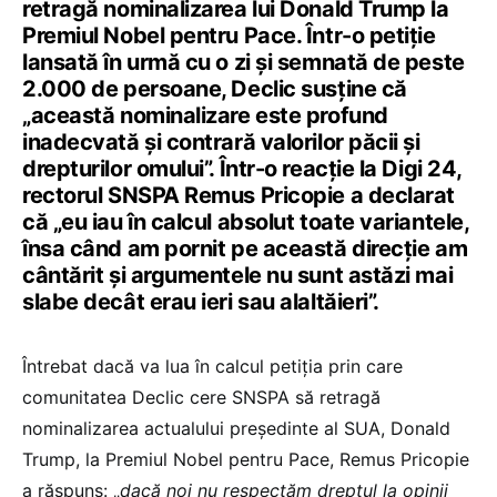
retragă nominalizarea lui Donald Trump la
Premiul Nobel pentru Pace. Într-o petiție
lansată în urmă cu o zi și semnată de peste
2.000 de persoane, Declic susține că
„această nominalizare este profund
inadecvată și contrară valorilor păcii și
drepturilor omului”. Într-o reacție la Digi 24,
rectorul SNSPA Remus Pricopie a declarat
că „eu iau în calcul absolut toate variantele,
însa când am pornit pe această direcție am
cântărit și argumentele nu sunt astăzi mai
slabe decât erau ieri sau alaltăieri”.
Întrebat dacă va lua în calcul petiția prin care
comunitatea Declic cere SNSPA să retragă
nominalizarea actualului președinte al SUA, Donald
Trump, la Premiul Nobel pentru Pace, Remus Pricopie
a răspuns: „
dacă noi nu respectăm dreptul la opinii