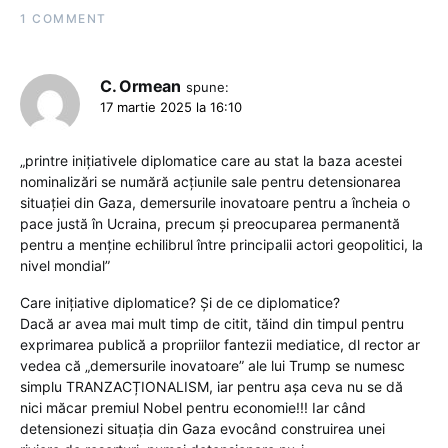
1 COMMENT
C. Ormean
spune:
17 martie 2025 la 16:10
„printre inițiativele diplomatice care au stat la baza acestei
nominalizări se numără acțiunile sale pentru detensionarea
situației din Gaza, demersurile inovatoare pentru a încheia o
pace justă în Ucraina, precum și preocuparea permanentă
pentru a menține echilibrul între principalii actori geopolitici, la
nivel mondial”
Care inițiative diplomatice? Și de ce diplomatice?
Dacă ar avea mai mult timp de citit, tăind din timpul pentru
exprimarea publică a propriilor fantezii mediatice, dl rector ar
vedea că „demersurile inovatoare” ale lui Trump se numesc
simplu TRANZACȚIONALISM, iar pentru așa ceva nu se dă
nici măcar premiul Nobel pentru economie!!! Iar când
detensionezi situația din Gaza evocând construirea unei