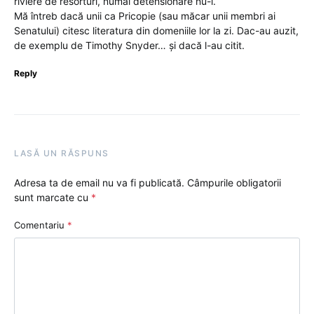
riviere de resorturi, numai detensionare nu-i.
Mă întreb dacă unii ca Pricopie (sau măcar unii membri ai
Senatului) citesc literatura din domeniile lor la zi. Dac-au auzit,
de exemplu de Timothy Snyder… și dacă l-au citit.
Reply
LASĂ UN RĂSPUNS
Adresa ta de email nu va fi publicată.
Câmpurile obligatorii
sunt marcate cu
*
Comentariu
*