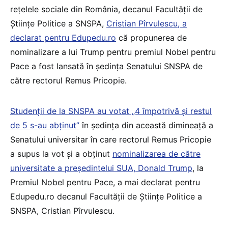
rețelele sociale din România, decanul Facultății de
Științe Politice a SNSPA,
Cristian Pîrvulescu, a
declarat pentru Edupedu.ro
că propunerea de
nominalizare a lui Trump pentru premiul Nobel pentru
Pace a fost lansată în ședința Senatului SNSPA de
către rectorul Remus Pricopie.
Studenții de la SNSPA au votat „4 împotrivă și restul
de 5 s-au abținut”
în ședința din această dimineață a
Senatului universitar în care rectorul Remus Pricopie
a supus la vot și a obținut
nominalizarea de către
universitate a președintelui SUA, Donald Trump
, la
Premiul Nobel pentru Pace, a mai declarat pentru
Edupedu.ro decanul Facultății de Științe Politice a
SNSPA, Cristian Pîrvulescu.