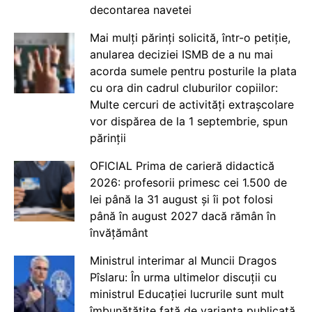
decontarea navetei
Mai mulți părinți solicită, într-o petiție,
anularea deciziei ISMB de a nu mai
acorda sumele pentru posturile la plata
cu ora din cadrul cluburilor copiilor:
Multe cercuri de activități extrașcolare
vor dispărea de la 1 septembrie, spun
părinții
OFICIAL Prima de carieră didactică
2026: profesorii primesc cei 1.500 de
lei până la 31 august și îi pot folosi
până în august 2027 dacă rămân în
învățământ
Ministrul interimar al Muncii Dragos
Pîslaru: În urma ultimelor discuții cu
ministrul Educației lucrurile sunt mult
îmbunătățite față de varianta publicată