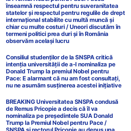
înseamnă respectul pentru suveranitatea
statelor și respectul pentru regulile de drept
internațional stabilite cu multă muncă și
chiar cu multe costuri / Uneori discutăm în
termeni politici prea duri și în România
observăm același lucru
Consiliul studenților de la SNSPA critică
intenția universității de a-l nominaliza pe
Donald Trump la premiul Nobel pentru
Pace: E alarmant că nu am fost consultați,
nu ne asumăm susținerea acestei inițiative
BREAKING Universitatea SNSPA condusă
de Remus Pricopie a decis că îl va
nominaliza pe președintele SUA Donald
Trump la Premiul Nobel pentru Pace /
SNSPA și rectorul Pricopie au depus una