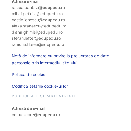
Adrese e-mail
raluca.pantazi@edupedu.ro
mihai.peticila@edupedu.ro
costin.ionescu@edupedu.ro
alexa.stanescu@edupedu.ro
diana.ghimisi@edupedu.ro
stefan.lefter@edupedu.ro
ramona.florea@edupedu.ro
Notă de informare cu privire la prelucrarea de date
personale prin intermediul site-ului
Politica de cookie
Modifică setarile cookie-urilor
PUBLICITATE ȘI PARTENERIATE
Adresă de e-mail
comunicare@edupedu.ro