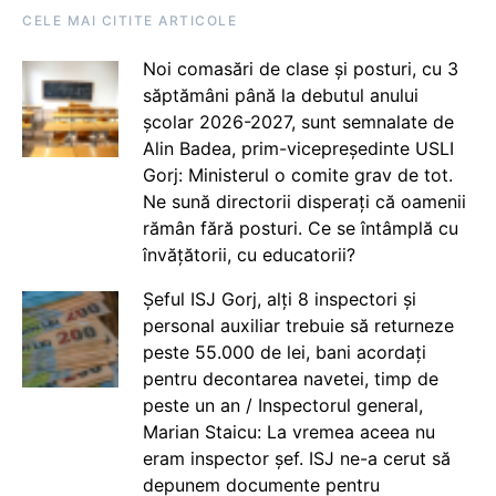
CELE MAI CITITE ARTICOLE
Noi comasări de clase și posturi, cu 3
săptămâni până la debutul anului
școlar 2026-2027, sunt semnalate de
Alin Badea, prim-vicepreședinte USLI
Gorj: Ministerul o comite grav de tot.
Ne sună directorii disperați că oamenii
rămân fără posturi. Ce se întâmplă cu
învățătorii, cu educatorii?
Șeful ISJ Gorj, alți 8 inspectori și
personal auxiliar trebuie să returneze
peste 55.000 de lei, bani acordați
pentru decontarea navetei, timp de
peste un an / Inspectorul general,
Marian Staicu: La vremea aceea nu
eram inspector șef. ISJ ne-a cerut să
depunem documente pentru