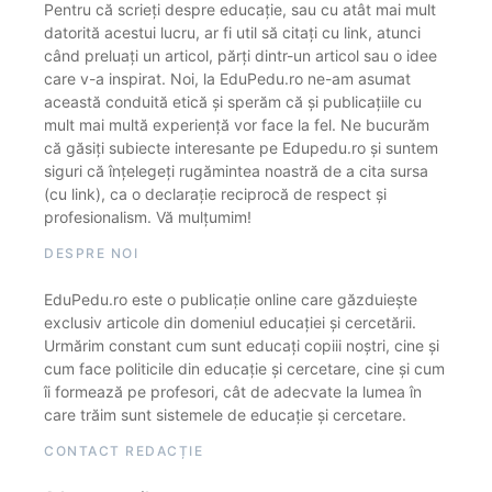
Pentru că scrieți despre educație, sau cu atât mai mult
datorită acestui lucru, ar fi util să citați cu link, atunci
când preluați un articol, părți dintr-un articol sau o idee
care v-a inspirat. Noi, la EduPedu.ro ne-am asumat
această conduită etică și sperăm că și publicațiile cu
mult mai multă experiență vor face la fel. Ne bucurăm
că găsiți subiecte interesante pe Edupedu.ro și suntem
siguri că înțelegeți rugămintea noastră de a cita sursa
(cu link), ca o declarație reciprocă de respect și
profesionalism. Vă mulțumim!
DESPRE NOI
EduPedu.ro este o publicație online care găzduiește
exclusiv articole din domeniul educației și cercetării.
Urmărim constant cum sunt educați copiii noștri, cine și
cum face politicile din educație și cercetare, cine și cum
îi formează pe profesori, cât de adecvate la lumea în
care trăim sunt sistemele de educație și cercetare.
CONTACT REDACȚIE