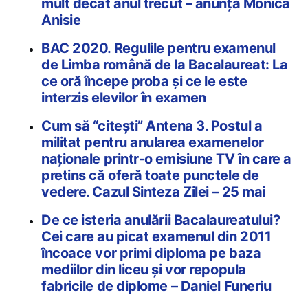
mult decât anul trecut – anunță Monica
Anisie
BAC 2020. Regulile pentru examenul
de Limba română de la Bacalaureat: La
ce oră începe proba și ce le este
interzis elevilor în examen
Cum să “citești” Antena 3. Postul a
militat pentru anularea examenelor
naționale printr-o emisiune TV în care a
pretins că oferă toate punctele de
vedere. Cazul Sinteza Zilei – 25 mai
De ce isteria anulării Bacalaureatului?
Cei care au picat examenul din 2011
încoace vor primi diploma pe baza
mediilor din liceu și vor repopula
fabricile de diplome – Daniel Funeriu