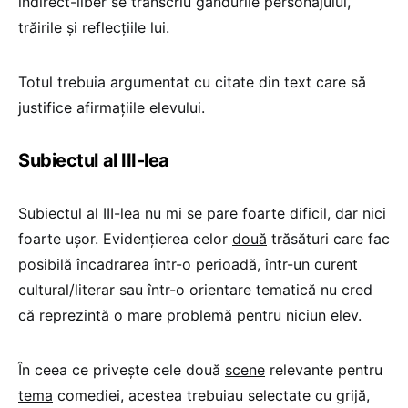
indirect-liber se transcriu gândurile personajului,
trăirile și reflecțiile lui.
Totul trebuia argumentat cu citate din text care să
justifice afirmațiile elevului.
Subiectul al III-lea
Subiectul al III-lea nu mi se pare foarte dificil, dar nici
foarte ușor. Evidențierea celor
două
trăsături care fac
posibilă încadrarea într-o perioadă, într-un curent
cultural/literar sau într-o orientare tematică nu cred
că reprezintă o mare problemă pentru niciun elev.
În ceea ce privește cele două
scene
relevante pentru
tema
comediei, acestea trebuiau selectate cu grijă,