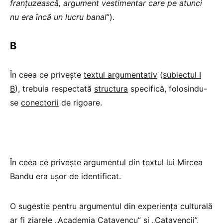
franțuzească, argument vestimentar care pe atunci
nu era încă un lucru banal
”).
B
În ceea ce privește
textul argumentativ
(
subiectul I
B
), trebuia respectată
structura
specifică, folosindu-
se
conectorii
de rigoare.
În ceea ce privește argumentul din textul lui Mircea
Bandu era ușor de identificat.
O sugestie pentru argumentul din experiența culturală
ar fi ziarele „Academia Cațavencu” și „Cațavencii”,