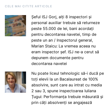
CELE MAI CITITE ARTICOLE
Șeful ISJ Gorj, alți 8 inspectori și
personal auxiliar trebuie să returneze
peste 55.000 de lei, bani acordați
pentru decontarea navetei, timp de
peste un an / Inspectorul general,
Marian Staicu: La vremea aceea nu
eram inspector șef. ISJ ne-a cerut să
depunem documente pentru
decontarea navetei
Nu poate liceul tehnologic să-i ducă pe
toți elevii la un Bacalaureat de 100%
absolvire, sunt care au intrat cu media
2 sau 3, spune inspectoarea Iuliana
Țugui: Performanța trebuie măsurată și
prin câți absolvenți se angajează