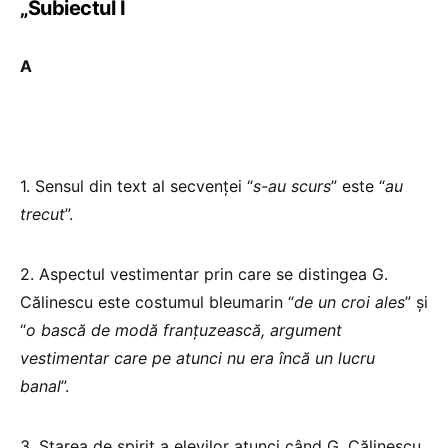
„Subiectul I
A
1. Sensul din text al secvenței “
s-au scurs
” este “
au
trecut
”.
2. Aspectul vestimentar prin care se distingea G.
Călinescu este costumul bleumarin “
de un croi ales
” și
“
o bască de modă franțuzească, argument
vestimentar care pe atunci nu era încă un lucru
banal
”.
3. Starea de spirit a elevilor atunci când G. Călinescu