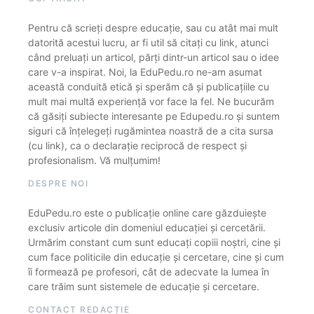
Pentru că scrieți despre educație, sau cu atât mai mult
datorită acestui lucru, ar fi util să citați cu link, atunci
când preluați un articol, părți dintr-un articol sau o idee
care v-a inspirat. Noi, la EduPedu.ro ne-am asumat
această conduită etică și sperăm că și publicațiile cu
mult mai multă experiență vor face la fel. Ne bucurăm
că găsiți subiecte interesante pe Edupedu.ro și suntem
siguri că înțelegeți rugămintea noastră de a cita sursa
(cu link), ca o declarație reciprocă de respect și
profesionalism. Vă mulțumim!
DESPRE NOI
EduPedu.ro este o publicație online care găzduiește
exclusiv articole din domeniul educației și cercetării.
Urmărim constant cum sunt educați copiii noștri, cine și
cum face politicile din educație și cercetare, cine și cum
îi formează pe profesori, cât de adecvate la lumea în
care trăim sunt sistemele de educație și cercetare.
CONTACT REDACȚIE