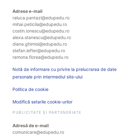
Adrese e-mail
raluca.pantazi@edupedu.ro
mihai.peticila@edupedu.ro
costin.ionescu@edupedu.ro
alexa.stanescu@edupedu.ro
diana.ghimisi@edupedu.ro
stefan.lefter@edupedu.ro
ramona.florea@edupedu.ro
Notă de informare cu privire la prelucrarea de date
personale prin intermediul site-ului
Politica de cookie
Modifică setarile cookie-urilor
PUBLICITATE ȘI PARTENERIATE
Adresă de e-mail
comunicare@edupedu.ro