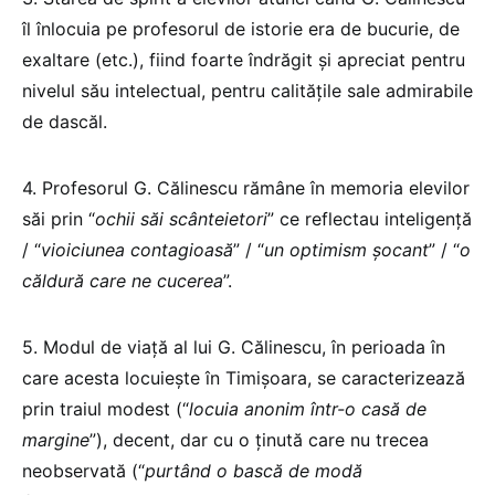
îl înlocuia pe profesorul de istorie era de bucurie, de
exaltare (etc.), fiind foarte îndrăgit și apreciat pentru
nivelul său intelectual, pentru calitățile sale admirabile
de dascăl.
4. Profesorul G. Călinescu rămâne în memoria elevilor
săi prin “
ochii săi scânteietori
” ce reflectau inteligență
/ “
vioiciunea contagioasă
” / “
un optimism șocant
” / “
o
căldură care ne cucerea
”.
5. Modul de viață al lui G. Călinescu, în perioada în
care acesta locuiește în Timișoara, se caracterizează
prin traiul modest (“
locuia anonim într-o casă de
margine
”), decent, dar cu o ținută care nu trecea
neobservată (“
purtând o bască de modă