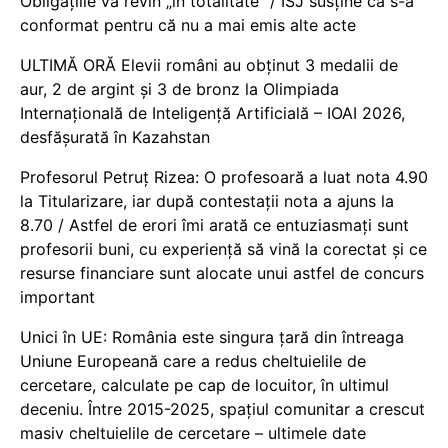
Obligațiile vă revin „în totalitate” / ISJ susține că s-a
conformat pentru că nu a mai emis alte acte
ULTIMĂ ORĂ Elevii români au obținut 3 medalii de
aur, 2 de argint și 3 de bronz la Olimpiada
Internațională de Inteligență Artificială – IOAI 2026,
desfășurată în Kazahstan
Profesorul Petruț Rizea: O profesoară a luat nota 4.90
la Titularizare, iar după contestații nota a ajuns la
8.70 / Astfel de erori îmi arată ce entuziasmați sunt
profesorii buni, cu experiență să vină la corectat și ce
resurse financiare sunt alocate unui astfel de concurs
important
Unici în UE: România este singura țară din întreaga
Uniune Europeană care a redus cheltuielile de
cercetare, calculate pe cap de locuitor, în ultimul
deceniu. Între 2015-2025, spațiul comunitar a crescut
masiv cheltuielile de cercetare – ultimele date