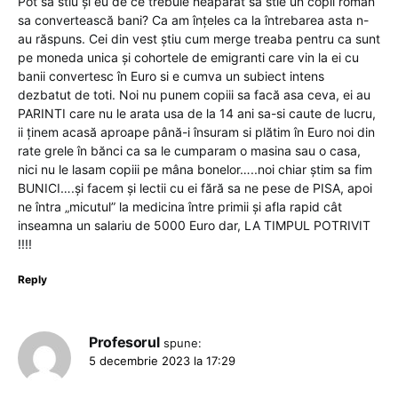
Pot sa stiu și eu de ce trebuie neapărat sa stie un copil roman
sa convertească bani? Ca am înțeles ca la întrebarea asta n-
au răspuns. Cei din vest știu cum merge treaba pentru ca sunt
pe moneda unica și cohortele de emigranti care vin la ei cu
banii convertesc în Euro si e cumva un subiect intens
dezbatut de toti. Noi nu punem copiii sa facă asa ceva, ei au
PARINTI care nu le arata usa de la 14 ani sa-si caute de lucru,
ii ținem acasă aproape până-i însuram si plătim în Euro noi din
rate grele în bănci ca sa le cumparam o masina sau o casa,
nici nu le lasam copiii pe mâna bonelor…..noi chiar știm sa fim
BUNICI….și facem și lectii cu ei fără sa ne pese de PISA, apoi
ne întra „micutul” la medicina între primii și afla rapid cât
inseamna un salariu de 5000 Euro dar, LA TIMPUL POTRIVIT
!!!!
Reply
Profesorul
spune:
5 decembrie 2023 la 17:29