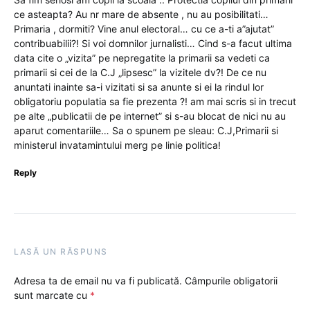
ce asteapta? Au nr mare de absente , nu au posibilitati…
Primaria , dormiti? Vine anul electoral… cu ce a-ti a”ajutat”
contribuabilii?! Si voi domnilor jurnalisti… Cind s-a facut ultima
data cite o „vizita” pe nepregatite la primarii sa vedeti ca
primarii si cei de la C.J „lipsesc” la vizitele dv?! De ce nu
anuntati inainte sa-i vizitati si sa anunte si ei la rindul lor
obligatoriu populatia sa fie prezenta ?! am mai scris si in trecut
pe alte „publicatii de pe internet” si s-au blocat de nici nu au
aparut comentariile… Sa o spunem pe sleau: C.J,Primarii si
ministerul invatamintului merg pe linie politica!
Reply
LASĂ UN RĂSPUNS
Adresa ta de email nu va fi publicată.
Câmpurile obligatorii
sunt marcate cu
*