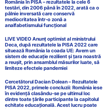
România în PISA – rezultatele la cele 6
testări, din 2006 până în 2022, arată ca o
pâlnie inversată care conservă
mediocritatea într-o zonă a
analfabetismului funcțional
LIVE VIDEO Anunț optimist al ministrului
Deca, după rezultatele la PISA 2022 care
situează România la coada UE: Avem un
sistem de educație rezilient și țara noastră
a reușit, prin ansamblul măsurilor luate, să
limiteze efectele pandemiei
Cercetătorul Dacian Dolean – Rezultatele
PISA 2022, primele concluzii: România iese
în evidență clasându-se pe ultimul loc
dintre toate țările participante la capitolul
echitate educațională. Acest lucru poate