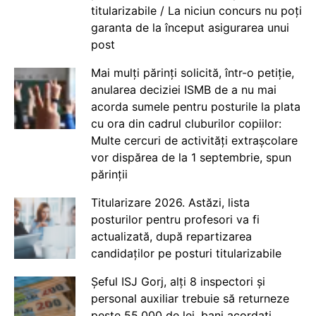
titularizabile / La niciun concurs nu poți
garanta de la început asigurarea unui
post
Mai mulți părinți solicită, într-o petiție,
anularea deciziei ISMB de a nu mai
acorda sumele pentru posturile la plata
cu ora din cadrul cluburilor copiilor:
Multe cercuri de activități extrașcolare
vor dispărea de la 1 septembrie, spun
părinții
Titularizare 2026. Astăzi, lista
posturilor pentru profesori va fi
actualizată, după repartizarea
candidaților pe posturi titularizabile
Șeful ISJ Gorj, alți 8 inspectori și
personal auxiliar trebuie să returneze
peste 55.000 de lei, bani acordați