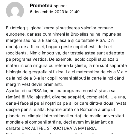
Prometeu
spune:
6 decembrie 2023 la 21:49
Eu înțeleg și globalizarea și susținerea valorilor comune
europene, dar asa cum nimeni la Bruxelles nu ne impune sa
mergem sau nu la Biserica, asa e și cu testele PISA. Din
dorința de a fi ca ei, bagam peste copii chestii de la ei
(occident) . Nimic împotriva, dar testele astea sunt adaptate
pe programa vestica. De exemplu, acolo copiii studiază 3
materii in una singura cu referire la științe, la noi sunt separate
biologia de geografia și fizica. La ei matematica de cls a V-a e
ca la noi de a 3-a iar copiii romani slăbuți la carte la noi când
merg în vest devin premianți.
Așadar, ei cu PISA lor, noi cu programa noastră și asa sa
rămână !!! Mici ajustări, diverse adaptări, completări….. e una,
dar a-i face și pe ai noștri ca pe ai lor care dintr-a doua invata
despre penis, e alta. Faptele arata ca Romania a umplut
planeta cu olimpici internationali curtați de marile universitati
mondiale si companii străine, deci avem învățământ de
calitate DAR ALTFEL STRUCTURATA MATERIA.