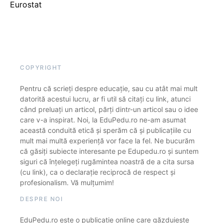
Eurostat
COPYRIGHT
Pentru că scrieți despre educație, sau cu atât mai mult
datorită acestui lucru, ar fi util să citați cu link, atunci
când preluați un articol, părți dintr-un articol sau o idee
care v-a inspirat. Noi, la EduPedu.ro ne-am asumat
această conduită etică și sperăm că și publicațiile cu
mult mai multă experiență vor face la fel. Ne bucurăm
că găsiți subiecte interesante pe Edupedu.ro și suntem
siguri că înțelegeți rugămintea noastră de a cita sursa
(cu link), ca o declarație reciprocă de respect și
profesionalism. Vă mulțumim!
DESPRE NOI
EduPedu.ro este o publicație online care găzduiește