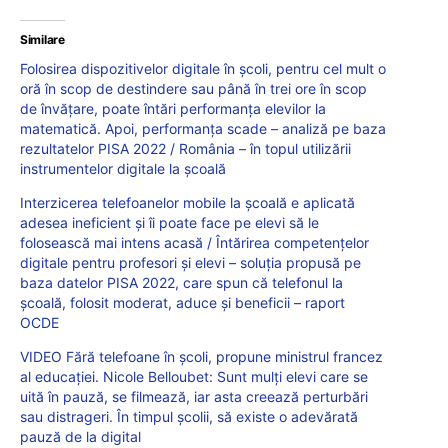
Similare
Folosirea dispozitivelor digitale în școli, pentru cel mult o
oră în scop de destindere sau până în trei ore în scop
de învățare, poate întări performanța elevilor la
matematică. Apoi, performanța scade – analiză pe baza
rezultatelor PISA 2022 / România – în topul utilizării
instrumentelor digitale la școală
Interzicerea telefoanelor mobile la școală e aplicată
adesea ineficient și îi poate face pe elevi să le
folosească mai intens acasă / Întărirea competențelor
digitale pentru profesori și elevi – soluția propusă pe
baza datelor PISA 2022, care spun că telefonul la
școală, folosit moderat, aduce și beneficii – raport
OCDE
VIDEO Fără telefoane în școli, propune ministrul francez
al educației. Nicole Belloubet: Sunt mulți elevi care se
uită în pauză, se filmează, iar asta creează perturbări
sau distrageri. În timpul școlii, să existe o adevărată
pauză de la digital