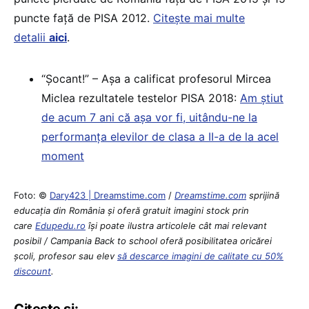
puncte față de PISA 2012.
Citește mai multe
detalii
aici
.
“Șocant!” – Așa a calificat profesorul Mircea
Miclea rezultatele testelor PISA 2018:
Am știut
de acum 7 ani că așa vor fi, uitându-ne la
performanța elevilor de clasa a II-a de la acel
moment
Foto: ©
Dary423 | Dreamstime.com
/
Dreamstime.com
sprijină
educaţia din România şi oferă gratuit imagini stock prin
care
Edupedu.ro
îşi poate ilustra articolele cât mai relevant
posibil / Campania Back to school oferă posibilitatea oricărei
școli, profesor sau elev
să descarce imagini de calitate cu 50%
discount
.
Citește și: