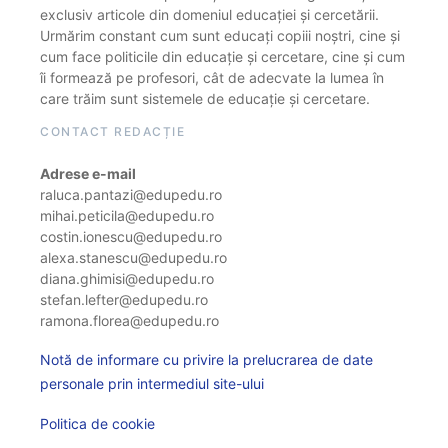
exclusiv articole din domeniul educației și cercetării.
Urmărim constant cum sunt educați copiii noștri, cine și
cum face politicile din educație și cercetare, cine și cum
îi formează pe profesori, cât de adecvate la lumea în
care trăim sunt sistemele de educație și cercetare.
CONTACT REDACȚIE
Adrese e-mail
raluca.pantazi@edupedu.ro
mihai.peticila@edupedu.ro
costin.ionescu@edupedu.ro
alexa.stanescu@edupedu.ro
diana.ghimisi@edupedu.ro
stefan.lefter@edupedu.ro
ramona.florea@edupedu.ro
Notă de informare cu privire la prelucrarea de date
personale prin intermediul site-ului
Politica de cookie