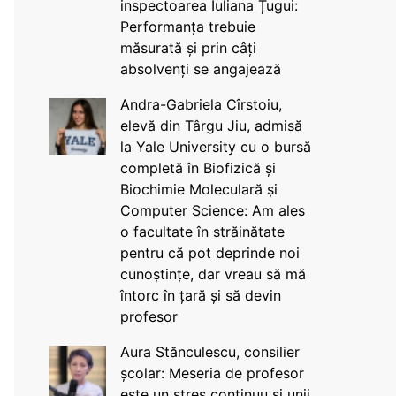
inspectoarea Iuliana Țugui:
Performanța trebuie
măsurată și prin câți
absolvenți se angajează
Andra-Gabriela Cîrstoiu,
elevă din Târgu Jiu, admisă
la Yale University cu o bursă
completă în Biofizică și
Biochimie Moleculară și
Computer Science: Am ales
o facultate în străinătate
pentru că pot deprinde noi
cunoștințe, dar vreau să mă
întorc în țară și să devin
profesor
Aura Stănculescu, consilier
școlar: Meseria de profesor
este un stres continuu și unii