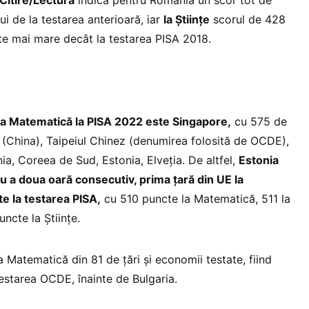
Citire/Lectură
indică pentru România un scor tot de
ui de la testarea anterioară, iar
la Științe
scorul de 428
te mai mare decât la testarea PISA 2018.
 la Matematică la PISA 2022 este Singapore,
cu 575 de
(China), Taipeiul Chinez (denumirea folosită de OCDE),
a, Coreea de Sud, Estonia, Elveția. De altfel,
Estonia
ru a doua oară consecutiv, prima țară din UE la
e la testarea PISA,
cu 510 puncte la Matematică, 511 la
ncte la Științe.
 Matematică din 81 de țări și economii testate, fiind
testarea OCDE, înainte de Bulgaria.