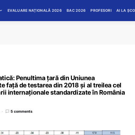
EVALUARE NAȚIONALĂ 2026
BAC 2026
PROFESORI
AI LA ȘC
tică: Penultima țară din Uniunea
 față de testarea din 2018 și al treilea cel
tării internaționale standardizate în România
5 comments