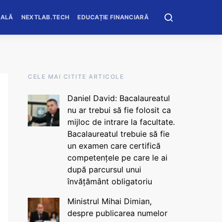
OALĂ
NEXTLAB.TECH
EDUCAȚIE FINANCIARĂ
CELE MAI CITITE ARTICOLE
Daniel David: Bacalaureatul
nu ar trebui să fie folosit ca
mijloc de intrare la facultate.
Bacalaureatul trebuie să fie
un examen care certifică
competențele pe care le ai
după parcursul unui
învățământ obligatoriu
Ministrul Mihai Dimian,
despre publicarea numelor