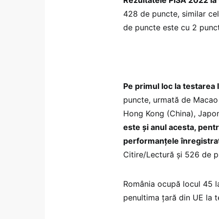
Rezultatele PISA 2022 la 
428 de puncte, similar cel
de puncte este cu 2 punc
Pe primul loc la testarea
puncte, urmată de Macao 
Hong Kong (China), Japoni
este și anul acesta, pent
performanțele înregistrat
Citire/Lectură și 526 de pu
România ocupă locul 45 la
penultima țară din UE la 