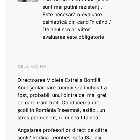
sunt mai puțini rezistenți.
Este necesară o evaluare
psihiatrică din când în când /
De anul școlar viitor
evaluarea este obligatorie
CELE MAI NOI
Directoarea Violeta Estrella Bontilă:
Anul școlar care tocmai s-a încheiat a
fost, probabil, unul dintre cei mai grei
pe care i-am trăit. Conducerea unei
școli în România înseamnă, astăzi, un
stres permanent, o muncă titanică
Angajarea profesorilor direct de către
școli? Rodica Leontieș, șefa ISJ Iași: