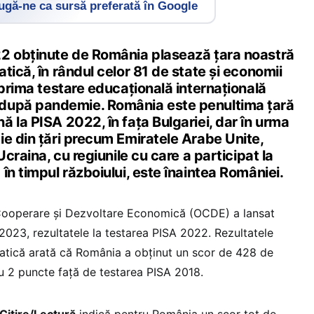
gă-ne ca sursă preferată în Google
2 obținute de România plasează țara noastră
tică, în rândul celor 81 de state și economii
 prima testare educațională internațională
după pandemie. România este penultima țară
 la PISA 2022, în fața Bulgariei, dar în urma
ie din țări precum Emiratele Arabe Unite,
Ucraina, cu regiunile cu care a participat la
în timpul războiului, este înaintea României.
Cooperare și Dezvoltare Economică (OCDE) a lansat
2023, rezultatele la testarea PISA 2022. Rezultatele
tică arată că România a obținut un scor de 428 de
u 2 puncte față de testarea PISA 2018.