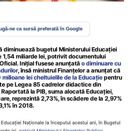
gă-ne ca sursă preferată în Google
ă diminuează bugetul Ministerului Educaţiei
1,54 miliarde lei, potrivit documentului
Oficial. Iniţial fusese anunţată
o diminuare cu
ndurilor
, însă ministrul Finanţelor a anunţat că
milioane lei cheltuielile de la Educaţie
pentru
te pe Legea 85 cadrelor didactice din
t. Raportată la PIB, suma alocată Educaţiei,
are, reprezintă 2,73%, în scădere de la 2,97%
 3,1% în 2018.
Educaţiei Naţionale la începutul acestui ani, în Bugetul
arde lei,
potrivit Ministerului Finanţelor Publice
.