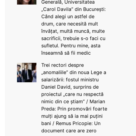
Generală, Universitatea
„Carol Davila” din București:
Când alegi un astfel de
drum, care necesită mult
învățat, multă muncă, multe
sacrificii, trebuie s-o faci cu
sufletul. Pentru mine, asta
înseamnă să fii medic
Trei rectori despre
„anomaliile” din noua Lege a
salarizării: fostul ministru
Daniel David, surprins de
proiectul „care nu respectă
nimic din ce știam” / Marian
Preda: Prin promovări foarte
mulți ajung să ia mai puțini
bani / Remus Pricopie: Un
document care are zero