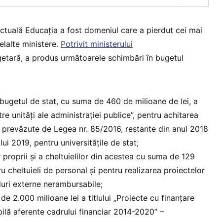
actuală Educaţia a fost domeniul care a pierdut cei mai
elalte ministere.
Potrivit ministerului
ugetară, a produs următoarele schimbări în bugetul
bugetul de stat, cu suma de 460 de milioane de lei, a
între unități ale administrației publice”, pentru achitarea
le prevăzute de Legea nr. 85/2016, restante din anul 2018
ui 2019, pentru universitățile de stat;
 proprii și a cheltuielilor din acestea cu suma de 129
ru cheltuieli de personal și pentru realizarea proiectelor
duri externe nerambursabile;
e 2.000 milioane lei a titlului „Proiecte cu finanțare
lă aferente cadrului financiar 2014-2020” –