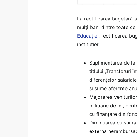
La rectificarea bugetară 
mulţi bani dintre toate cel
Educaţiei
, rectificarea b
instituţiei:
Suplimentarea de la 
titlului „Transferuri 
diferențelor salaria
și sume aferente anul
Majorarea veniturilor
milioane de lei, pent
cu finanțare din fon
Diminuarea cu suma d
externă nerambursabi