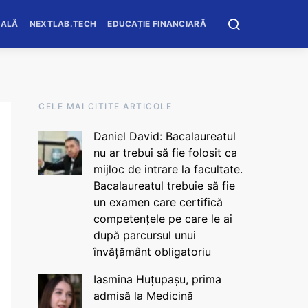
OALĂ
NEXTLAB.TECH
EDUCAȚIE FINANCIARĂ
CELE MAI CITITE ARTICOLE
Daniel David: Bacalaureatul
nu ar trebui să fie folosit ca
mijloc de intrare la facultate.
Bacalaureatul trebuie să fie
un examen care certifică
competențele pe care le ai
după parcursul unui
învățământ obligatoriu
Iasmina Huțupașu, prima
admisă la Medicină