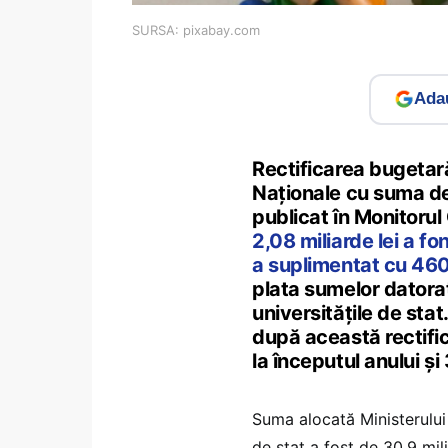
SURSA: pixabay.com
Adau
Rectificarea bugetar
Naţionale cu suma de 
publicat în Monitorul 
2,08 miliarde lei a fo
a suplimentat cu 460 
plata sumelor datora
universităţile de sta
după această rectific
la începutul anului şi
Suma alocată Ministerului 
de stat a fost de 30,9 mili