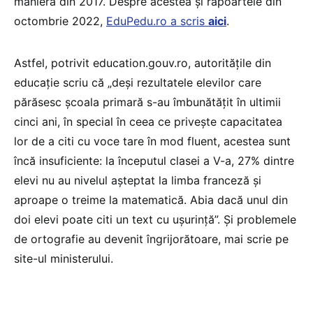
manieră din 2017. Despre acestea și rapoartele din
octombrie 2022,
EduPedu.ro a scris
aici
.
Astfel, potrivit education.gouv.ro, autoritățile din
educație scriu că „deși rezultatele elevilor care
părăsesc școala primară s-au îmbunătățit în ultimii
cinci ani, în special în ceea ce privește capacitatea
lor de a citi cu voce tare în mod fluent, acestea sunt
încă insuficiente: la începutul clasei a V-a, 27% dintre
elevi nu au nivelul așteptat la limba franceză și
aproape o treime la matematică. Abia dacă unul din
doi elevi poate citi un text cu ușurință”. Și problemele
de ortografie au devenit îngrijorătoare, mai scrie pe
site-ul ministerului.