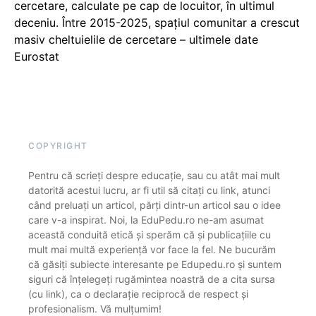
cercetare, calculate pe cap de locuitor, în ultimul
deceniu. Între 2015-2025, spațiul comunitar a crescut
masiv cheltuielile de cercetare – ultimele date
Eurostat
COPYRIGHT
Pentru că scrieți despre educație, sau cu atât mai mult
datorită acestui lucru, ar fi util să citați cu link, atunci
când preluați un articol, părți dintr-un articol sau o idee
care v-a inspirat. Noi, la EduPedu.ro ne-am asumat
această conduită etică și sperăm că și publicațiile cu
mult mai multă experiență vor face la fel. Ne bucurăm
că găsiți subiecte interesante pe Edupedu.ro și suntem
siguri că înțelegeți rugămintea noastră de a cita sursa
(cu link), ca o declarație reciprocă de respect și
profesionalism. Vă mulțumim!