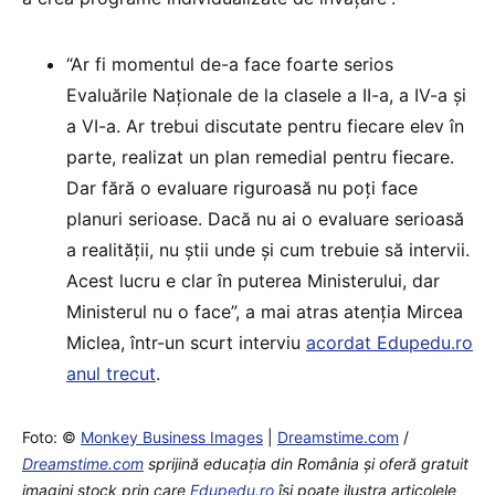
“Ar fi momentul de-a face foarte serios
Evaluările Naționale de la clasele a II-a, a IV-a și
a VI-a. Ar trebui discutate pentru fiecare elev în
parte, realizat un plan remedial pentru fiecare.
Dar fără o evaluare riguroasă nu poți face
planuri serioase. Dacă nu ai o evaluare serioasă
a realității, nu știi unde și cum trebuie să intervii.
Acest lucru e clar în puterea Ministerului, dar
Ministerul nu o face”, a mai atras atenția Mircea
Miclea, într-un scurt interviu
acordat Edupedu.ro
anul trecut
.
Foto: ©
Monkey Business Images
|
Dreamstime.com
/
Dreamstime.com
sprijină educaţia din România şi oferă gratuit
imagini stock prin care
Edupedu.ro
îşi poate ilustra articolele