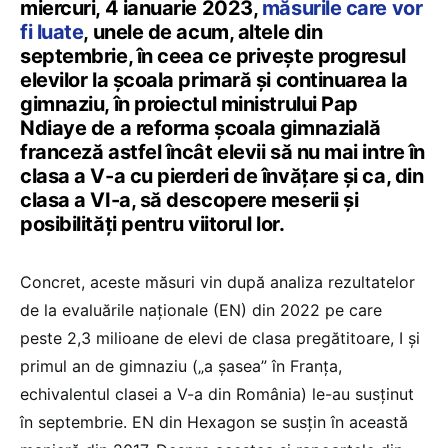
miercuri, 4 ianuarie 2023,
măsurile care vor
fi luate
, unele de acum, altele din
septembrie, în ceea ce privește progresul
elevilor la școala primară și continuarea la
gimnaziu, în proiectul ministrului Pap
Ndiaye de a reforma școala gimnazială
franceză astfel încât elevii să nu mai intre în
clasa a V-a cu pierderi de învățare și ca, din
clasa a VI-a, să descopere meserii și
posibilități pentru viitorul lor.
Concret, aceste măsuri vin după analiza rezultatelor
de la evaluările naționale (EN) din 2022 pe care
peste 2,3 milioane de elevi de clasa pregătitoare, I și
primul an de gimnaziu („a șasea” în Franța,
echivalentul clasei a V-a din România) le-au susținut
în septembrie. EN din Hexagon se susțin în această