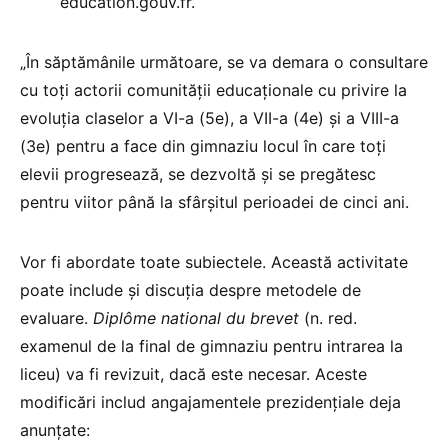
education.gouv.fr.
„În săptămânile următoare, se va demara o consultare
cu toți actorii comunității educaționale cu privire la
evoluția claselor a VI-a (5e), a VII-a (4e) și a VIII-a
(3e) pentru a face din gimnaziu locul în care toți
elevii progresează, se dezvoltă și se pregătesc
pentru viitor până la sfârșitul perioadei de cinci ani.
Vor fi abordate toate subiectele. Această activitate
poate include și discuția despre metodele de
evaluare.
Diplôme national du brevet
(n. red.
examenul de la final de gimnaziu pentru intrarea la
liceu) va fi revizuit, dacă este necesar. Aceste
modificări includ angajamentele prezidențiale deja
anunțate: