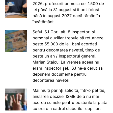
2026: profesorii primesc cei 1.500 de
lei până la 31 august și îi pot folosi
până în august 2027 dacă rămân în
învățământ
Șeful ISJ Gorj, alți 8 inspectori și
personal auxiliar trebuie să returneze
peste 55.000 de lei, bani acordați
pentru decontarea navetei, timp de
peste un an / Inspectorul general,
Marian Staicu: La vremea aceea nu
eram inspector șef. ISJ ne-a cerut să
depunem documente pentru
decontarea navetei
Mai mulți părinți solicită, într-o petiție,
anularea deciziei ISMB de a nu mai
acorda sumele pentru posturile la plata
cu ora din cadrul cluburilor copiilor: