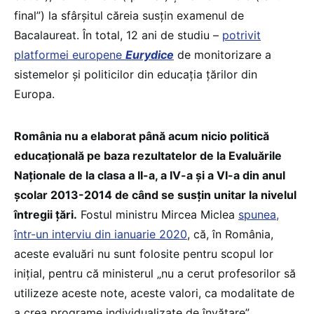
final”) la sfârșitul căreia susțin examenul de
Bacalaureat. În total, 12 ani de studiu –
potrivit
platformei europene
Eurydice
de monitorizare a
sistemelor și politicilor din educația țărilor din
Europa.
România nu a elaborat până acum nicio politică
educațională pe baza rezultatelor de la Evaluările
Naționale de la clasa a II-a, a IV-a și a VI-a din anul
școlar 2013-2014 de când se susțin unitar la nivelul
întregii țări.
Fostul ministru Mircea Miclea
spunea,
într-un interviu din ianuarie 2020
, că, în România,
aceste evaluări nu sunt folosite pentru scopul lor
inițial, pentru că ministerul „nu a cerut profesorilor să
utilizeze aceste note, aceste valori, ca modalitate de
a crea programe individualizate de învățare”.