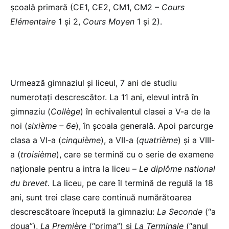
școală primară (CE1, CE2, CM1, CM2 –
Cours
Elémentaire
1 și 2,
Cours Moyen
1 și 2).
Urmează gimnaziul și liceul, 7 ani de studiu
numerotați descrescător. La 11 ani, elevul intră în
gimnaziu (
Collège
) în echivalentul clasei a V-a de la
noi (
sixième – 6e
), în școala generală. Apoi parcurge
clasa a VI-a (
cinquième
), a VII-a (
quatrième
) și a VIII-
a (
troisième
), care se termină cu o serie de examene
naționale pentru a intra la liceu –
Le diplôme
national
du
brevet
. La liceu, pe care îl termină de regulă la 18
ani, sunt trei clase care continuă numărătoarea
descrescătoare începută la gimnaziu:
La Seconde
(“a
doua”),
La Première
(“prima”) și
La Terminale
(“anul