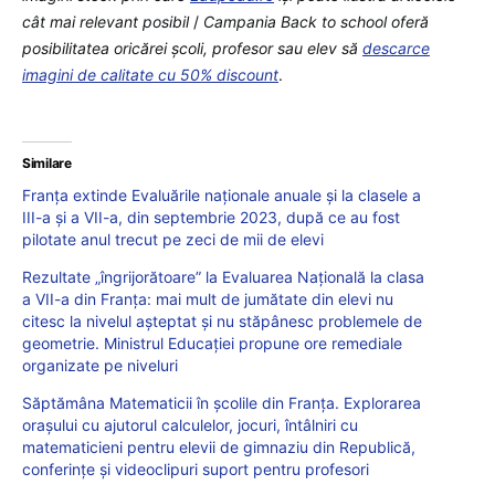
cât mai relevant posibil
/
Campania Back to school oferă
posibilitatea oricărei școli, profesor sau elev să
descarce
imagini de calitate cu 50% discount
.
Similare
Franța extinde Evaluările naționale anuale și la clasele a
III-a și a VII-a, din septembrie 2023, după ce au fost
pilotate anul trecut pe zeci de mii de elevi
Rezultate „îngrijorătoare” la Evaluarea Națională la clasa
a VII-a din Franța: mai mult de jumătate din elevi nu
citesc la nivelul așteptat și nu stăpânesc problemele de
geometrie. Ministrul Educației propune ore remediale
organizate pe niveluri
Săptămâna Matematicii în școlile din Franța. Explorarea
orașului cu ajutorul calculelor, jocuri, întâlniri cu
matematicieni pentru elevii de gimnaziu din Republică,
conferințe și videoclipuri suport pentru profesori