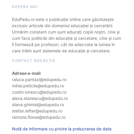
DESPRE NOI
EduPedu.ro este o publicație online care găzduiește
exclusiv articole din domeniul educației și cercetării.
Urmărim constant cum sunt educați copiii noștri, cine și
cum face politicile din educație și cercetare, cine și cum
îi formează pe profesori, cât de adecvate la lumea în
care trăim sunt sistemele de educație și cercetare.
CONTACT REDACȚIE
Adrese e-mail
raluca.pantazi@edupedu.ro
mihai.peticila@edupedu.ro
costin.ionescu@edupedu.ro
alexa.stanescu@edupedu.ro
diana.ghimisi@edupedu.ro
stefan.lefter@edupedu.ro
ramona.florea@edupedu.ro
Notă de informare cu privire la prelucrarea de date