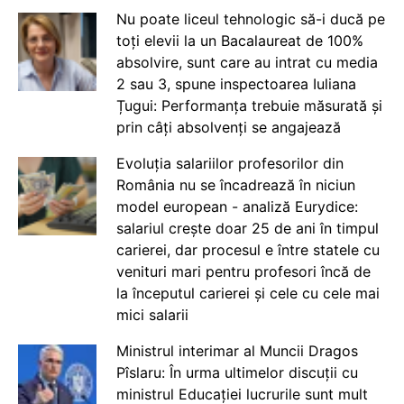
Nu poate liceul tehnologic să-i ducă pe
toți elevii la un Bacalaureat de 100%
absolvire, sunt care au intrat cu media
2 sau 3, spune inspectoarea Iuliana
Țugui: Performanța trebuie măsurată și
prin câți absolvenți se angajează
Evoluția salariilor profesorilor din
România nu se încadrează în niciun
model european - analiză Eurydice:
salariul crește doar 25 de ani în timpul
carierei, dar procesul e între statele cu
venituri mari pentru profesori încă de
la începutul carierei și cele cu cele mai
mici salarii
Ministrul interimar al Muncii Dragos
Pîslaru: În urma ultimelor discuții cu
ministrul Educației lucrurile sunt mult