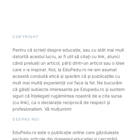
COPYRIGHT
Pentru că scrieți despre educație, sau cu atât mai mult
datorită acestui lucru, ar fi util să citați cu link, atunci
când preluați un articol, părți dintr-un articol sau o idee
care v-a inspirat. Noi, la EduPedu.ro ne-am asumat
această conduită etică și sperăm că și publicațiile cu
mult mai multă experiență vor face la fel. Ne bucurăm
că găsiți subiecte interesante pe Edupedu.ro și suntem
siguri că înțelegeți rugămintea noastră de a cita sursa
(cu link), ca o declarație reciprocă de respect și
profesionalism. Vă mulțumim!
DESPRE NOI
EduPedu.ro este o publicație online care găzduiește
exclusiv articole din domeniul educației și cercetării.