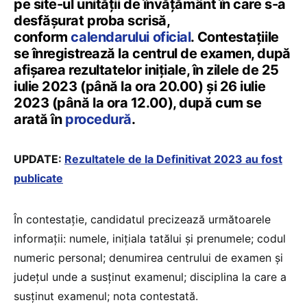
pe site-ul unității de învățământ în care s-a
desfășurat proba scrisă,
conform
calendarului oficial
. Contestațiile
se înregistrează la centrul de examen, după
afișarea rezultatelor inițiale, în zilele de 25
iulie 2023 (până la ora 20.00) și 26 iulie
2023 (până la ora 12.00), după cum se
arată în
procedură
.
UPDATE:
Rezultatele de la Definitivat 2023 au fost
publicate
În contestație, candidatul precizează următoarele
informații: numele, inițiala tatălui și prenumele; codul
numeric personal; denumirea centrului de examen și
județul unde a susținut examenul; disciplina la care a
susținut examenul; nota contestată.