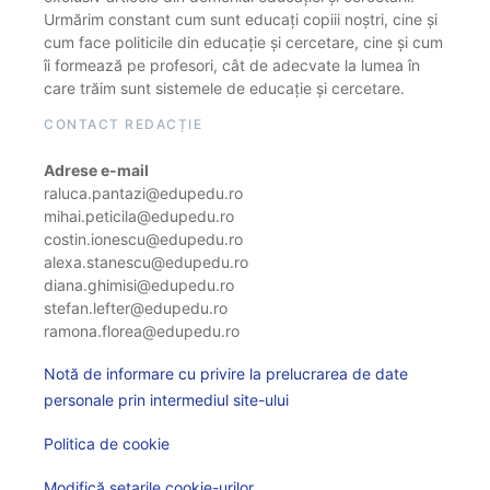
Urmărim constant cum sunt educați copiii noștri, cine și
cum face politicile din educație și cercetare, cine și cum
îi formează pe profesori, cât de adecvate la lumea în
care trăim sunt sistemele de educație și cercetare.
CONTACT REDACȚIE
Adrese e-mail
raluca.pantazi@edupedu.ro
mihai.peticila@edupedu.ro
costin.ionescu@edupedu.ro
alexa.stanescu@edupedu.ro
diana.ghimisi@edupedu.ro
stefan.lefter@edupedu.ro
ramona.florea@edupedu.ro
Notă de informare cu privire la prelucrarea de date
personale prin intermediul site-ului
Politica de cookie
Modifică setarile cookie-urilor