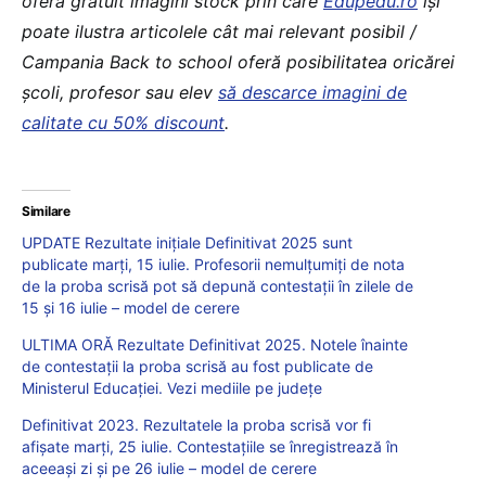
oferă gratuit imagini stock prin care
Edupedu.ro
îşi
poate ilustra articolele cât mai relevant posibil /
Campania Back to school oferă posibilitatea oricărei
școli, profesor sau elev
să descarce imagini de
calitate cu 50% discount
.
Similare
UPDATE Rezultate inițiale Definitivat 2025 sunt
publicate marți, 15 iulie. Profesorii nemulțumiți de nota
de la proba scrisă pot să depună contestații în zilele de
15 și 16 iulie – model de cerere
ULTIMA ORĂ Rezultate Definitivat 2025. Notele înainte
de contestații la proba scrisă au fost publicate de
Ministerul Educației. Vezi mediile pe județe
Definitivat 2023. Rezultatele la proba scrisă vor fi
afișate marți, 25 iulie. Contestațiile se înregistrează în
aceeași zi și pe 26 iulie – model de cerere