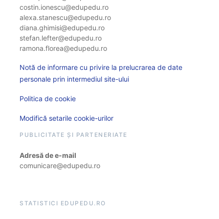
costin.ionescu@edupedu.ro
alexa.stanescu@edupedu.ro
diana.ghimisi@edupedu.ro
stefan.lefter@edupedu.ro
ramona.florea@edupedu.ro
Notă de informare cu privire la prelucrarea de date
personale prin intermediul site-ului
Politica de cookie
Modifică setarile cookie-urilor
PUBLICITATE ȘI PARTENERIATE
Adresă de e-mail
comunicare@edupedu.ro
STATISTICI EDUPEDU.RO