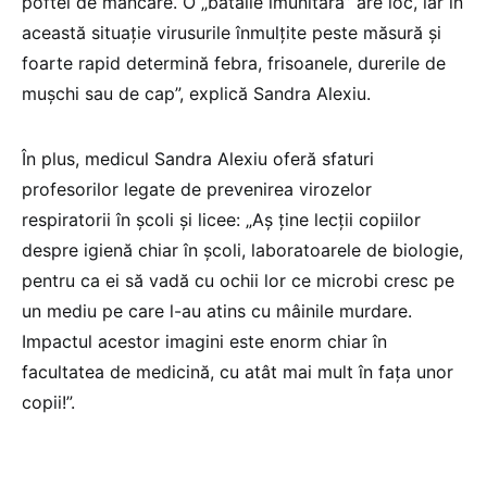
poftei de mâncare. O „bătălie imunitară” are loc, iar în
această situație virusurile înmulțite peste măsură și
foarte rapid determină febra, frisoanele, durerile de
mușchi sau de cap”, explică Sandra Alexiu.
În plus, medicul Sandra Alexiu oferă sfaturi
profesorilor legate de prevenirea virozelor
respiratorii în școli și licee: „Aș ține lecții copiilor
despre igienă chiar în școli, laboratoarele de biologie,
pentru ca ei să vadă cu ochii lor ce microbi cresc pe
un mediu pe care l-au atins cu mâinile murdare.
Impactul acestor imagini este enorm chiar în
facultatea de medicină, cu atât mai mult în fața unor
copii!”.