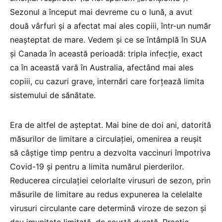
Sezonul a început mai devreme cu o lună, a avut
două vârfuri și a afectat mai ales copiii, într-un număr
neașteptat de mare. Vedem și ce se întâmplă în SUA
și Canada în această perioadă: tripla infecție, exact
ca în această vară în Australia, afectând mai ales
copiii, cu cazuri grave, internări care forțează limita
sistemului de sănătate.
Era de altfel de așteptat. Mai bine de doi ani, datorită
măsurilor de limitare a circulației, omenirea a reușit
să câștige timp pentru a dezvolta vaccinuri împotriva
Covid-19 și pentru a limita numărul pierderilor.
Reducerea circulației celorlalte virusuri de sezon, prin
măsurile de limitare au redus expunerea la celelalte
virusuri circulante care determină viroze de sezon și
dau imunitate limitată, de scurtă durată. Practic