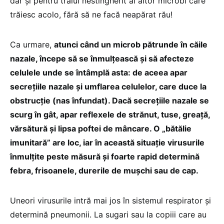
dar și pentru traiul nestingherit al altor microbi care
trăiesc acolo, fără să ne facă neapărat rău!
Ca urmare,
atunci când un microb pătrunde în căile
nazale, începe să se înmulțească și să afecteze
celulele unde se întâmplă asta: de aceea apar
secrețiile nazale și umflarea celulelor, care duce la
obstrucție (nas înfundat). Dacă secrețiile nazale se
scurg în gât, apar reflexele de strănut, tuse, greață,
vărsătură și lipsa poftei de mâncare. O „bătălie
imunitară” are loc, iar în această situație virusurile
înmulțite peste măsură și foarte rapid determină
febra, frisoanele, durerile de mușchi sau de cap.
Uneori virusurile intră mai jos în sistemul respirator și
determină pneumonii. La sugari sau la copiii care au