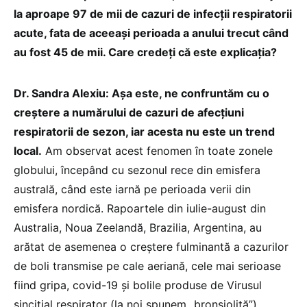
la aproape 97 de mii de cazuri de infecții respiratorii
acute, fata de aceeași perioada a anului trecut când
au fost 45 de mii. Care credeți că este explicația?
Dr. Sandra Alexiu: Așa este, ne confruntăm cu o
creștere a numărului de cazuri de afecțiuni
respiratorii de sezon, iar acesta nu este un trend
local.
Am observat acest fenomen în toate zonele
globului, începând cu sezonul rece din emisfera
australă, când este iarnă pe perioada verii din
emisfera nordică. Rapoartele din iulie-august din
Australia, Noua Zeelandă, Brazilia, Argentina, au
arătat de asemenea o creștere fulminantă a cazurilor
de boli transmise pe cale aeriană, cele mai serioase
fiind gripa, covid-19 și bolile produse de Virusul
sincițial respirator (la noi spunem „bronșiolită”).