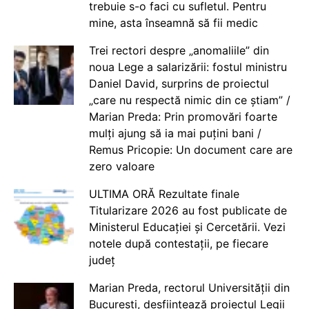
trebuie s-o faci cu sufletul. Pentru
mine, asta înseamnă să fii medic
Trei rectori despre „anomaliile” din
noua Lege a salarizării: fostul ministru
Daniel David, surprins de proiectul
„care nu respectă nimic din ce știam” /
Marian Preda: Prin promovări foarte
mulți ajung să ia mai puțini bani /
Remus Pricopie: Un document care are
zero valoare
ULTIMA ORĂ Rezultate finale
Titularizare 2026 au fost publicate de
Ministerul Educației și Cercetării. Vezi
notele după contestații, pe fiecare
județ
Marian Preda, rectorul Universității din
București, desființează proiectul Legii