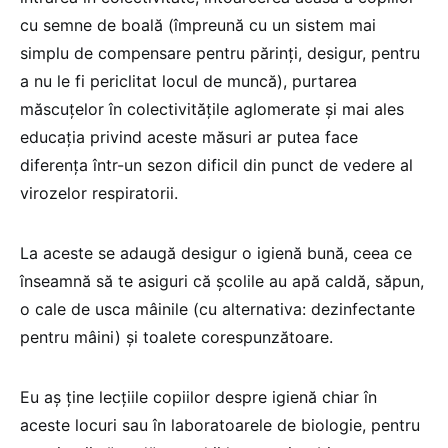
cu semne de boală (împreună cu un sistem mai
simplu de compensare pentru părinți, desigur, pentru
a nu le fi periclitat locul de muncă), purtarea
măscuțelor în colectivitățile aglomerate și mai ales
educația privind aceste măsuri ar putea face
diferența într-un sezon dificil din punct de vedere al
virozelor respiratorii.
La aceste se adaugă desigur o igienă bună, ceea ce
înseamnă să te asiguri că școlile au apă caldă, săpun,
o cale de usca mâinile (cu alternativa: dezinfectante
pentru mâini) și toalete corespunzătoare.
Eu aș ține lecțiile copiilor despre igienă chiar în
aceste locuri sau în laboratoarele de biologie, pentru