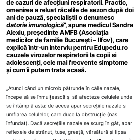
de cazuri de afecțiuni respiratorii. Practic,
omenirea a reluat răcelile de sezon după doi
ani de pauză, specialiștii o denumesc
datorie imunologică
”, spune medicul Sandra
Alexiu, președinte AMFB (Asociația
medicilor de familie București – Ilfov), care
explică într-un interviu pentru Edupedu.ro
cauzele virozelor respiratorii la copii si
adolescenți, cele mai frecvente simptome
și cum îi putem trata acasă.
„Atunci când un microb pătrunde în căile nazale,
începe să se înmulțească și să afecteze celulele unde
se întâmplă asta: de aceea apar secrețiile nazale și
umflarea celulelor, care duce la obstrucție (nas
înfundat). Dacă secrețiile nazale se scurg în gât, apar
reflexele de strănut, tuse, greață, vărsătură și lipsa