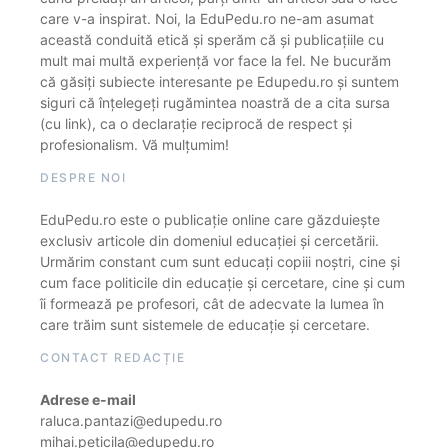
care v-a inspirat. Noi, la EduPedu.ro ne-am asumat
această conduită etică și sperăm că și publicațiile cu
mult mai multă experiență vor face la fel. Ne bucurăm
că găsiți subiecte interesante pe Edupedu.ro și suntem
siguri că înțelegeți rugămintea noastră de a cita sursa
(cu link), ca o declarație reciprocă de respect și
profesionalism. Vă mulțumim!
DESPRE NOI
EduPedu.ro este o publicație online care găzduiește
exclusiv articole din domeniul educației și cercetării.
Urmărim constant cum sunt educați copiii noștri, cine și
cum face politicile din educație și cercetare, cine și cum
îi formează pe profesori, cât de adecvate la lumea în
care trăim sunt sistemele de educație și cercetare.
CONTACT REDACȚIE
Adrese e-mail
raluca.pantazi@edupedu.ro
mihai.peticila@edupedu.ro